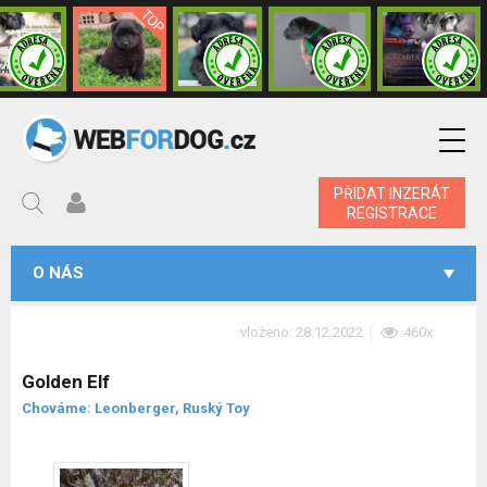
PŘIDAT INZERÁT
REGISTRACE
O NÁS
vloženo: 28.12.2022
460x
Golden Elf
Chováme: Leonberger, Ruský Toy