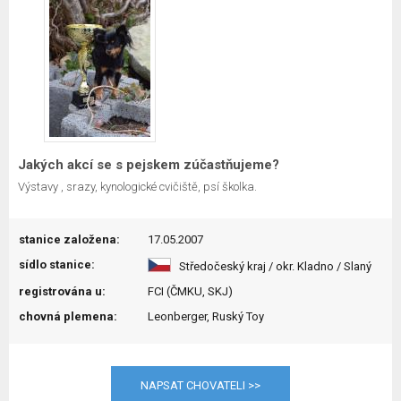
Jakých akcí se s pejskem zúčastňujeme?
Výstavy , srazy, kynologické cvičiště, psí školka.
stanice založena:
17.05.2007
sídlo stanice:
Středočeský kraj / okr. Kladno / Slaný
registrována u:
FCI (ČMKU, SKJ)
chovná plemena:
Leonberger, Ruský Toy
NAPSAT CHOVATELI >>