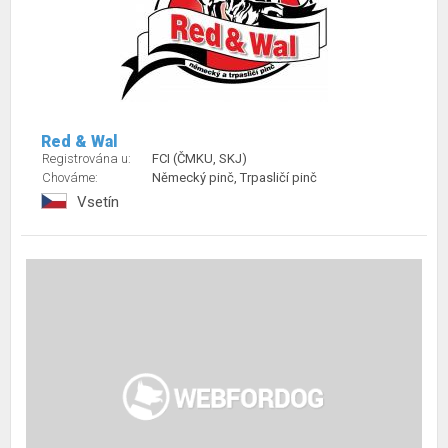
Red & Wal
Registrována u:
FCI (ČMKU, SKJ)
Chováme:
Německý pinč, Trpasličí pinč
Vsetín