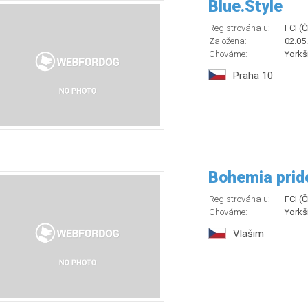
Blue.Style
Registrována u:
FCI (
Založena:
02.05
Chováme:
Yorkší
Praha 10
Bohemia prid
Registrována u:
FCI (
Chováme:
Yorkší
Vlašim