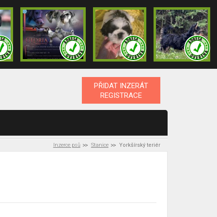
PŘIDAT INZERÁT
REGISTRACE
Inzerce psů
Stanice
Yorkšírský teriér