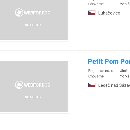
Chováme:
Yorkší
Luhačovice
Petit Pom Po
Registrována u:
Jiné
Chováme:
Yorkší
Ledeč nad Sáza