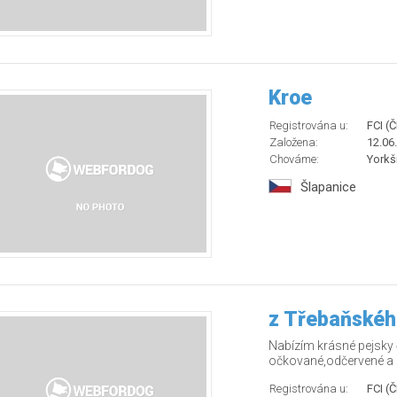
Kroe
Registrována u:
FCI (
Založena:
12.06
Chováme:
Yorkší
Šlapanice
z Třebaňskéh
Nabízím krásné pejsky č
očkované,odčervené a so
Registrována u:
FCI (