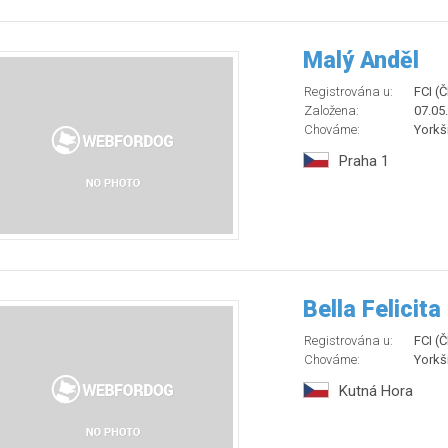
Malý Anděl
Registrována u:
FCI (
Založena:
07.05
Chováme:
Yorkší
Praha 1
Bella Felicita
Registrována u:
FCI (
Chováme:
Yorkší
Kutná Hora