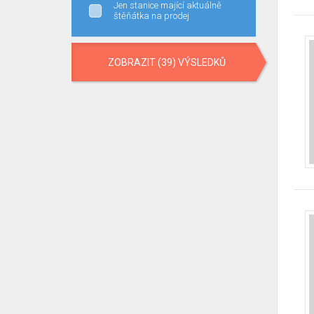
Jen stanice mající aktuálně
štěňátka na prodej
ZOBRAZIT (39) VÝSLEDKŮ