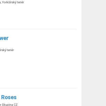
, Yorkšírský teriér
wer
rský teriér
n Roses
r Skupina CZ