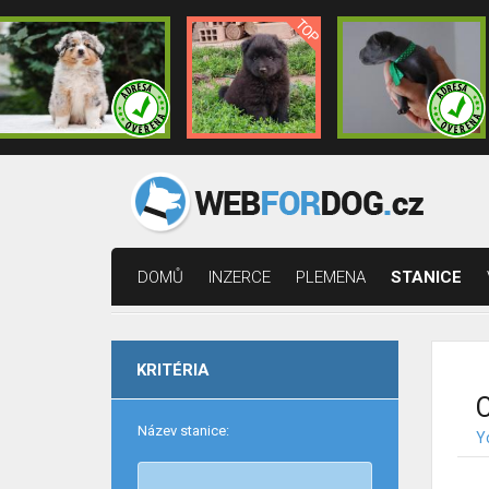
DOMŮ
INZERCE
PLEMENA
STANICE
KRITÉRIA
C
Název stanice:
Y