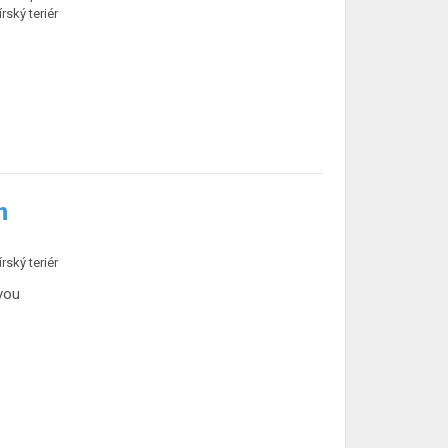
rský teriér
n
rský teriér
vou