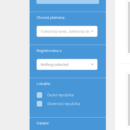
Chovná plemena:
Yorkšírský teriér, Jorkšírský teriér
Registrována u:
Nothing selected
Lokalita:
Česká republika
Slovenská republika
Ostatní: