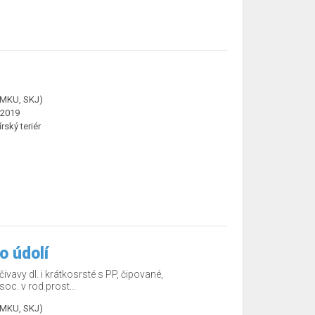
ČMKU, SKJ)
.2019
rský teriér
o údolí
ivavy dl. i krátkosrsté s PP, čipované,
c. v rod.prost...
ČMKU, SKJ)