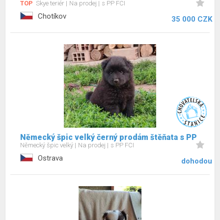
TOP
Skye teriér
Na prodej
s PP FCI
Chotíkov
35 000 CZK
Německý špic velký černý prodám štěňata s PP
Německý špic velký
Na prodej
s PP FCI
Ostrava
dohodou