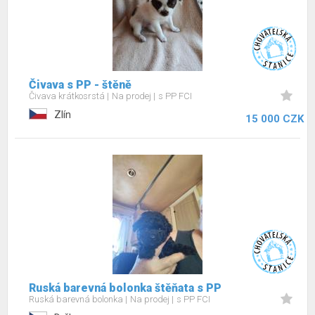
Čivava s PP - štěně
Čivava krátkosrstá
Na prodej
s PP FCI
Zlín
15 000 CZK
Ruská barevná bolonka štěňata s PP
Ruská barevná bolonka
Na prodej
s PP FCI