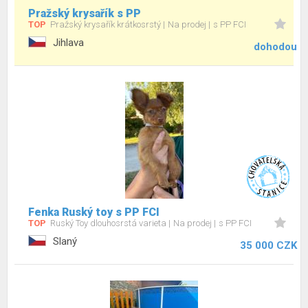
Pražský krysařík s PP
TOP
Pražský krysařík krátkosrstý
Na prodej
s PP FCI
Jihlava
dohodou
Fenka Ruský toy s PP FCI
TOP
Ruský Toy dlouhosrstá varieta
Na prodej
s PP FCI
Slaný
35 000 CZK