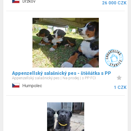
Držkov
26 000 CZK
Appenzellský salašnický pes - štěňátka s PP
Appenzellský salašnický pes
Na prodej
s PP FCI
Humpolec
1 CZK