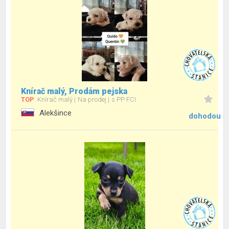
Knírač malý, Prodám pejska
TOP
Knírač malý
Na prodej
s PP FCI
Alekšince
dohodou