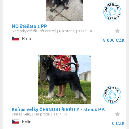
NO štěňata s PP
Německý ovčák krátkosrstý
Na prodej
s PP FCI
Brno
18 000 CZK
Knírač velky ČERNOSTŘÍBŘITY - štěn.s PP.
Knírač velký
Na prodej
s PP FCI
Kolín
0 CZK