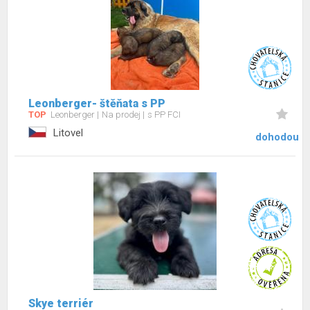
Leonberger- štěňata s PP
TOP
Leonberger
Na prodej
s PP FCI
Litovel
dohodou
Skye terriér