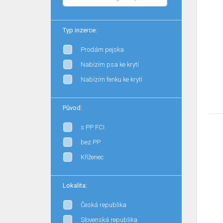
Typ inzerce:
Prodám pejska
Nabízím psa ke krytí
Nabízím fenku ke krytí
Původ:
s PP FCI
bez PP
Kříženec
Lokalita:
Česká republika
Slovenská republika