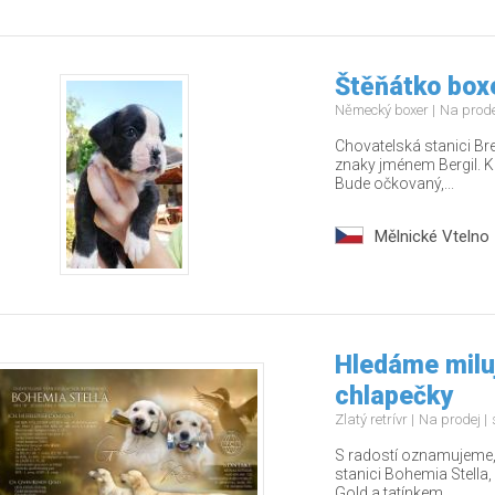
Štěňátko boxe
Německý boxer
Na prod
Chovatelská stanici Bre
znaky jménem Bergil. K
Bude očkovaný,...
Mělnické Vtelno
Hledáme miluj
chlapečky
Zlatý retrívr
Na prodej
S radostí oznamujeme, 
stanici Bohemia Stella
Gold a tatínkem ...