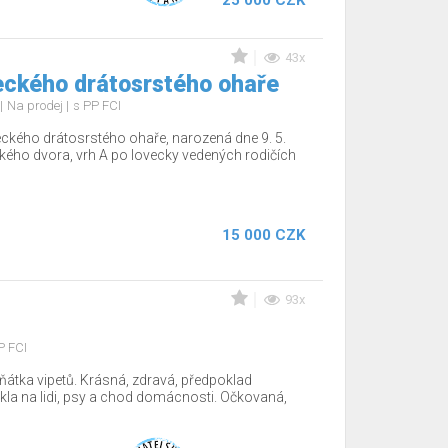
25 000 CZK
43x
ckého drátosrstého ohaře
Na prodej
s PP FCI
ckého drátosrstého ohaře, narozená dne 9. 5.
ého dvora, vrh A po lovecky vedených rodičích
15 000 CZK
93x
P FCI
átka vipetů. Krásná, zdravá, předpoklad
ykla na lidi, psy a chod domácnosti. Očkovaná,