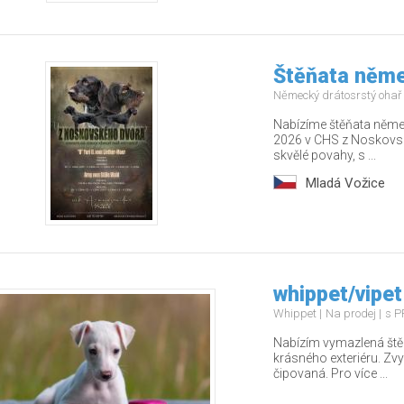
Štěňata něme
Německý drátosrstý ohař
Nabízíme štěňata něme
2026 v CHS z Noskovsk
skvělé povahy, s ...
Mladá Vožice
whippet/vipet
Whippet
Na prodej
s P
Nabízím vymazlená štěň
krásného exteriéru. Zv
čipovaná. Pro více ...