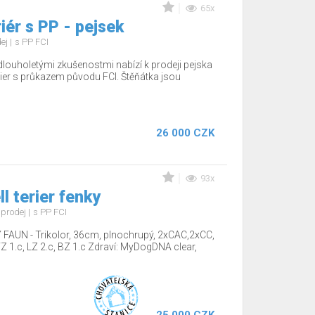
65x
iér s PP - pejsek
dej
s PP FCI
dlouholetými zkušenostmi nabízí k prodeji pejska
ier s průkazem původu FCI. Štěňátka jsou
26 000 CZK
93x
l terier fenky
 prodej
s PP FCI
AUN - Trikolor, 36cm, plnochrupý, 2xCAC,2xCC,
 1.c, LZ 2.c, BZ 1.c Zdraví: MyDogDNA clear,