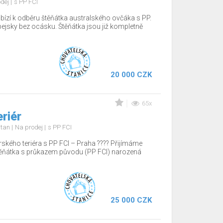
odej
s PP FCI
bízí k odběru štěňátka australského ovčáka s PP.
pejsky bez ocásku. Štěňátka jsou již kompletně
20 000 CZK
65x
eriér
d tan
Na prodej
s PP FCI
rského teriéra s PP FCI – Praha ???? Přijímáme
těňátka s průkazem původu (PP FCI) narozená
25 000 CZK