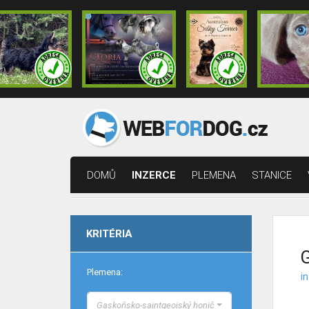
DOMŮ
INZERCE
PLEMENA
STANICE
KRITÉRIA
G
Plemena:
i
Gaskoňsko-saintgeoiský honič