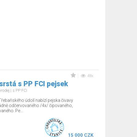
48x
srstá s PP FCI pejsek
prodej
s PP FCI
Třebaňského údolí nabízí pejska čivavy
řádně odčervovaného /4x/ čipovaného,
aného. Pe...
15 000 CZK