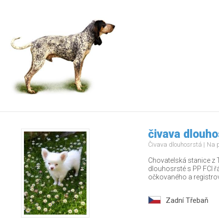
čivava dlouho
Čivava dlouhosrstá
Na 
Chovatelská stanice z 
dlouhosrsté s PP FCI 
očkovaného a registrov
Zadní Třebaň