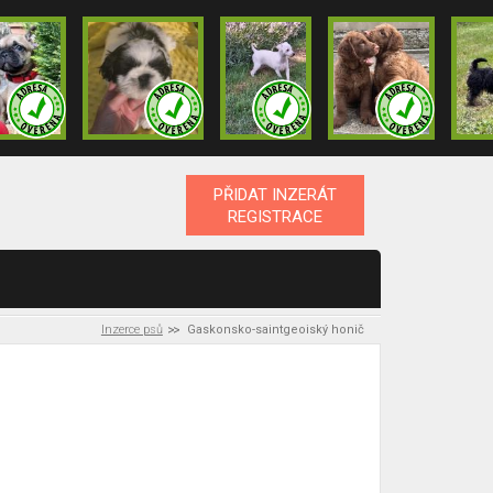
PŘIDAT INZERÁT
REGISTRACE
Inzerce psů
Gaskonsko-saintgeoiský honič