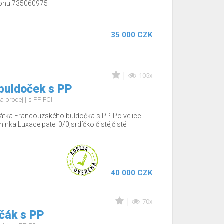
efonu.735060975
35 000 CZK
105x
buldoček s PP
a prodej
s PP FCI
tka Francouzského buldočka s PP. Po velice
minka Luxace patel 0/0,srdíčko čisté,čisté
40 000 CZK
70x
čák s PP