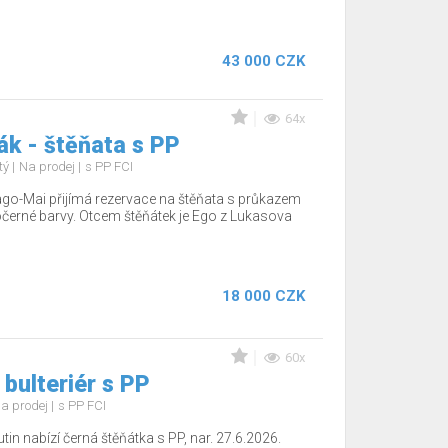
43 000 CZK
64x
k - štěňata s PP
tý
Na prodej
s PP FCI
go-Mai přijímá rezervace na štěňata s průkazem
černé barvy. Otcem štěňátek je Ego z Lukasova
18 000 CZK
60x
 bulteriér s PP
a prodej
s PP FCI
tin nabízí černá štěňátka s PP, nar. 27.6.2026.