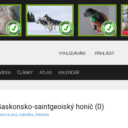
VYHLEDÁVÁNÍ
PŘIHLÁSIT
VIDEA
ČLÁNKY
ATLAS
KALENDÁŘ
askonsko-saintgeoiský honič (0)
nzerce psů, nabídka, štěňata