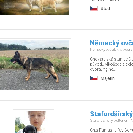
Stod
Německý ovčá
Německý ovčák krátkosrs
Chovatelská stanice Da
původu vlkošedé a celo
dvora, rtg.ne...
Majetín
Stafordšírský
Stafordšírský bulterier
N
Ch.s.Fantastic fay Bohu