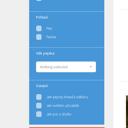
Pohlaví:
Pes
Fenka
Věk pejska:
Nothing selected
Ostatní:
Jen pejsky ihned k odběru
Jen ověření uživatelé
Jen psi z útulku