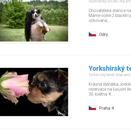
Australský ovčák
Na pr
Chovatelská stanice na
Máme volné 2 blacktri 
očkovaná, ...
Odry
Yorkshirský t
Yorkšírský teriér blue an
Krásná štěňátka Jorkši
rezervace na luxusní š
30. května. K ...
Praha 4