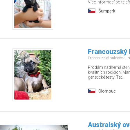
Více informací po tel
Šumperk
Francouzský 
Francouzský buldoček
N
Prodám nádherná štěňá
kvalitních rodičích. Ma
genetické testy. Tat...
Olomouc
Australský ov