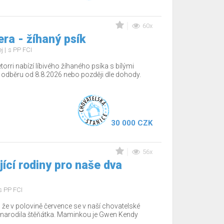
60x
ra - žíhaný psík
ej
s PP FCI
torri nabízí líbivého žíhaného psíka s bílými
 odběru od 8.8.2026 nebo později dle dohody.
30 000 CZK
56x
ící rodiny pro naše dva
s PP FCI
že v polovině července se v naší chovatelské
, narodila štěňátka. Maminkou je Gwen Kendy