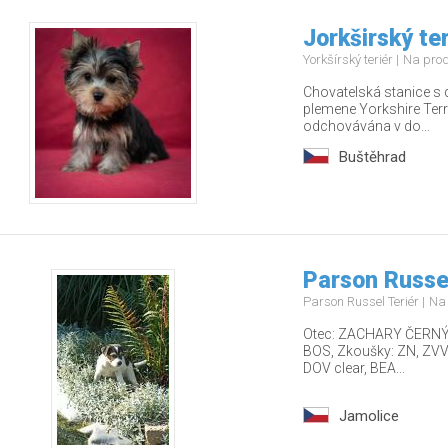
Jorkširský ter
Yorkšírský teriér
Na pro
Chovatelská stanice s 
plemene Yorkshire Terr
odchovávána v do...
Buštěhrad
Parson Russel
Parson Russel Teriér
Na
Otec: ZACHARY ČERNÝ F
BOS, Zkoušky: ZN, ZVVZ
DOV clear, BEA...
Jamolice