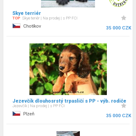
Skye terriér
TOP
Skye teriér
Na prodej
s PP FCI
Chotíkov
35 000 CZK
Jezevčík dlouhosrstý trpasličí s PP - výb. rodiče
Jezevčík
Na prodej
s PP FCI
Plzeň
35 000 CZK