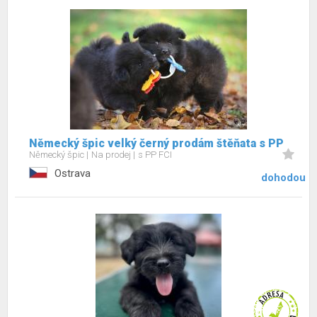
Německý špic velký černý prodám štěňata s PP
Německý špic
Na prodej
s PP FCI
Ostrava
dohodou