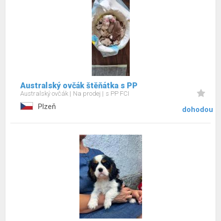
Australský ovčák štěňátka s PP
Australský ovčák
Na prodej
s PP FCI
Plzeň
dohodou