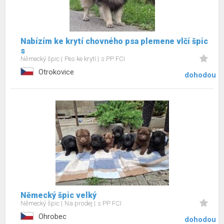
Nabízím ke krytí chovného psa plemene vlčí špic
s
Německý špic
Pes ke krytí
s PP FCI
Otrokovice
dohodou
Německý špic velký
Německý špic
Na prodej
s PP FCI
Ohrobec
dohodou