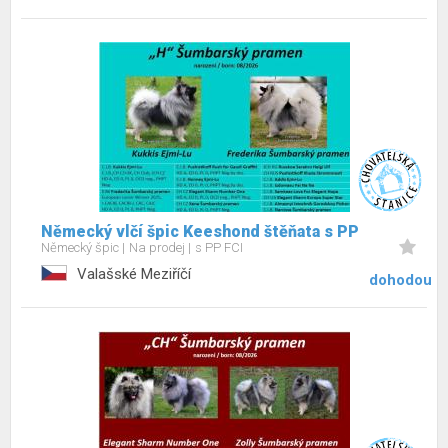
Německý vlčí špic Keeshond štěňata s PP
Německý špic
Na prodej
s PP FCI
Valašské Meziříčí
dohodou