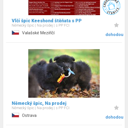
Vlčí špic Keeshond štěňata s PP
Německý špic
Na prodej
s PP FCI
Valašské Meziříčí
dohodou
Německý špic, Na prodej
Německý špic
Na prodej
s PP FCI
Ostrava
dohodou