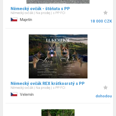
Německý ovčák - štěňata s PP
Německý ovčák
Na prodej
s PP FCI
Majetín
18 000 CZK
Německý ovčák REX krátkosrstý s PP
Německý ovčák
Na prodej
s PP FCI
Velemín
dohodou