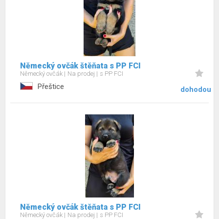
Německý ovčák štěňata s PP FCI
Německý ovčák
Na prodej
s PP FCI
Přeštice
dohodou
Německý ovčák štěňata s PP FCI
Německý ovčák
Na prodej
s PP FCI