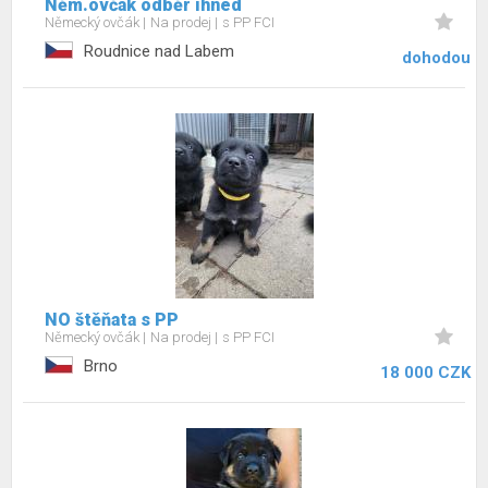
Něm.ovčák odběr ihned
Německý ovčák
Na prodej
s PP FCI
Roudnice nad Labem
dohodou
NO štěňata s PP
Německý ovčák
Na prodej
s PP FCI
Brno
18 000 CZK