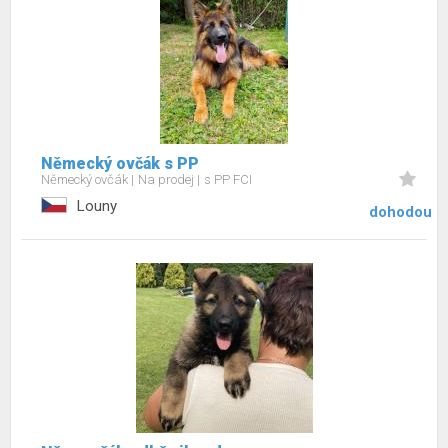
Německý ovčák s PP
Německý ovčák
Na prodej
s PP FCI
Louny
dohodou