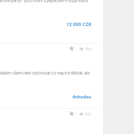
ové barvy - jsou volní 3 pejskové. Pouze vážní
12 000 CZK
92x
Naším cílem není odchovat co nejvíce štěňat, ale
dohodou
30x