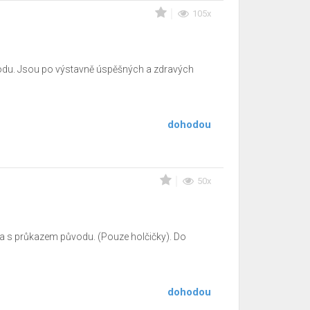
105x
vodu. Jsou po výstavně úspěšných a zdravých
dohodou
50x
ra s průkazem původu. (Pouze holčičky). Do
dohodou