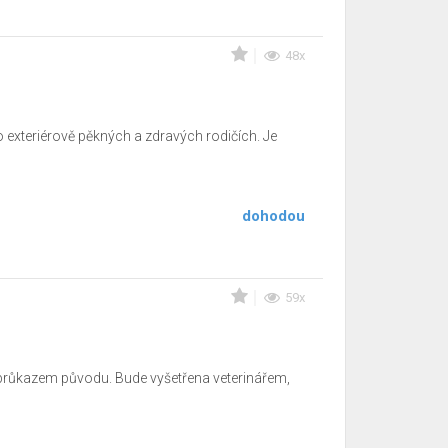
48x
 exteriérově pěkných a zdravých rodičích. Je
dohodou
59x
 průkazem původu. Bude vyšetřena veterinářem,