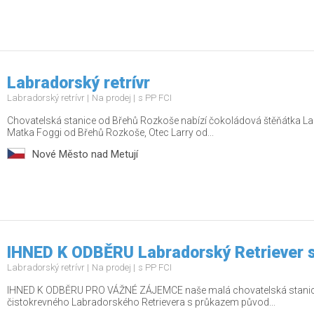
Labradorský retrívr
Labradorský retrívr
Na prodej
s PP FCI
Chovatelská stanice od Břehů Rozkoše nabízí čokoládová štěňátka L
Matka Foggi od Břehů Rozkoše, Otec Larry od...
Nové Město nad Metují
IHNED K ODBĚRU Labradorský Retriever 
Labradorský retrívr
Na prodej
s PP FCI
IHNED K ODBĚRU PRO VÁŽNÉ ZÁJEMCE naše malá chovatelská stanice
čistokrevného Labradorského Retrievera s průkazem původ...