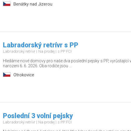
Benátky nad Jizerou
Labradorský retrívr s PP
Labradorský retrívr
Na prodej
s PP FCI
Hledáme nové domovy pro naše dva poslední pejsky s PP, vyrůstající v
narozeni 6. 6. 2026. Oba rodiče jsou ...
Otrokovice
Poslední 3 volní pejsky
Labradorský retrívr
Na prodej
s PP FCI