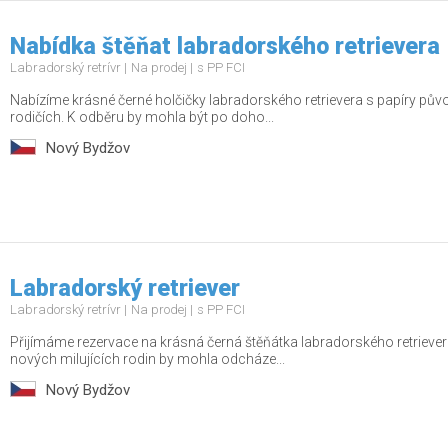
Nabídka štěňat labradorského retrievera
Labradorský retrívr
Na prodej
s PP FCI
Nabízíme krásné černé holčičky labradorského retrievera s papíry pů
rodičích. K odběru by mohla být po doho...
Nový Bydžov
Labradorský retriever
Labradorský retrívr
Na prodej
s PP FCI
Přijímáme rezervace na krásná černá štěňátka labradorského retrieve
nových milujících rodin by mohla odcháze...
Nový Bydžov