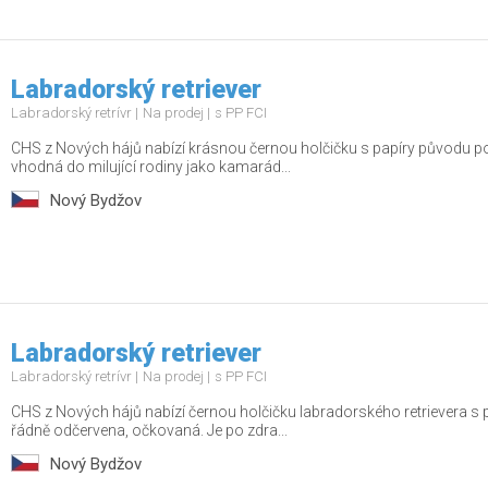
Labradorský retriever
Labradorský retrívr
Na prodej
s PP FCI
CHS z Nových hájů nabízí krásnou černou holčičku s papíry původu po
vhodná do milující rodiny jako kamarád...
Nový Bydžov
Labradorský retriever
Labradorský retrívr
Na prodej
s PP FCI
CHS z Nových hájů nabízí černou holčičku labradorského retrievera s
řádně odčervena, očkovaná. Je po zdra...
Nový Bydžov