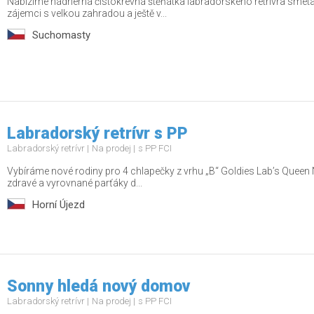
Nabízíme nádherná čistokrevná štěňátka labradorského retrívra smetan
zájemci s velkou zahradou a ještě v...
Suchomasty
Labradorský retrívr s PP
Labradorský retrívr
Na prodej
s PP FCI
Vybíráme nové rodiny pro 4 chlapečky z vrhu „B“ Goldies Lab’s Queen 
zdravé a vyrovnané parťáky d...
Horní Újezd
Sonny hledá nový domov
Labradorský retrívr
Na prodej
s PP FCI