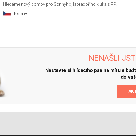
Hledáme nový domov pro Sonnyho, labradořího kluka s PP.
Přerov
NENAŠLI JST
Nastavte si hlídacího psa na míru a bu
do vaš
AK