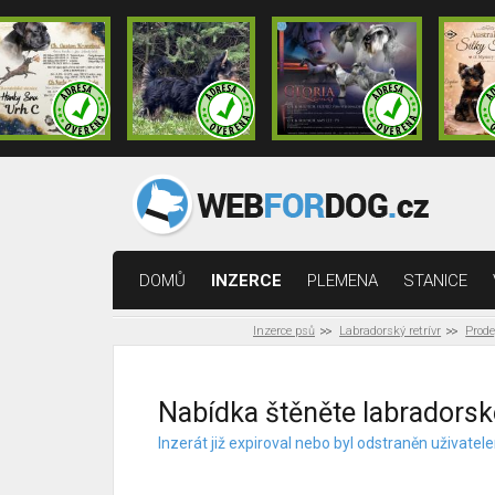
DOMŮ
INZERCE
PLEMENA
STANICE
Inzerce psů
Labradorský retrívr
Prode
Nabídka štěněte labradorské
Inzerát již expiroval nebo byl odstraněn uživat