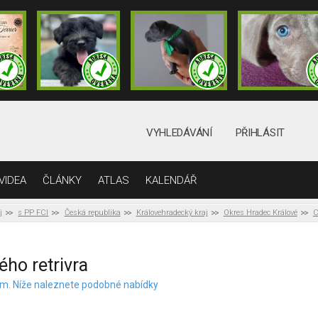
VYHLEDÁVÁNÍ
PŘIHLÁSIT
VIDEA
ČLÁNKY
ATLAS
KALENDÁŘ
j
s PP FCI
Česká republika
Královehradecký kraj
Okres Hradec Králové
C
ho retrivra
elem. Níže naleznete podobné nabídky