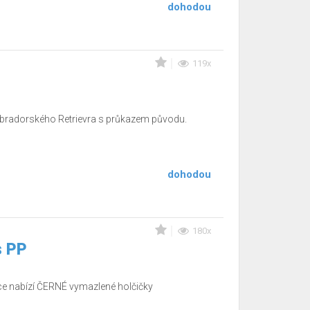
dohodou
119x
abradorského Retrievra s průkazem původu.
dohodou
180x
s PP
 nabízí ČERNÉ vymazlené holčičky