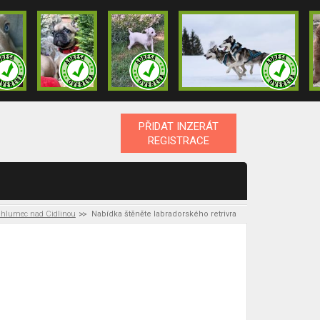
PŘIDAT INZERÁT
REGISTRACE
hlumec nad Cidlinou
Nabídka štěněte labradorského retrivra