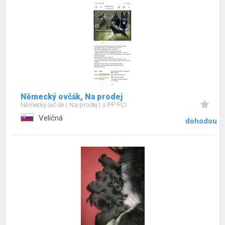
Německý ovčák, Na prodej
Německý ovčák
Na prodej
s PP FCI
Veličná
dohodou