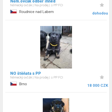
Něm.ovčák odběr ihned
Německý ovčák
Na prodej
s PP FCI
Roudnice nad Labem
dohodou
NO štěňata s PP
Německý ovčák
Na prodej
s PP FCI
Brno
18 000 CZK