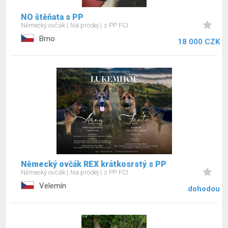
NO štěňata s PP
Německý ovčák
Na prodej
s PP FCI
Brno
18 000 CZK
Německý ovčák REX krátkosrstý s PP
Německý ovčák
Na prodej
s PP FCI
Velemín
dohodou