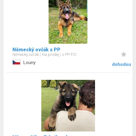
Německý ovčák s PP
Německý ovčák
Na prodej
s PP FCI
Louny
dohodou