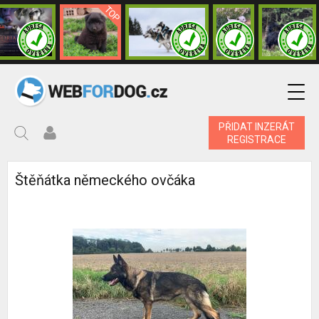
PŘIDAT INZERÁT
REGISTRACE
Štěňátka německého ovčáka