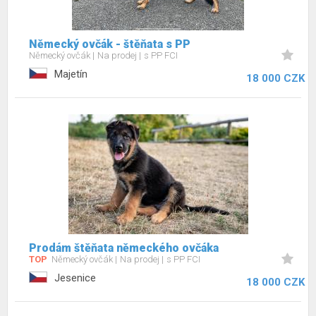
Německý ovčák - štěňata s PP
Německý ovčák
Na prodej
s PP FCI
Majetín
18 000 CZK
Prodám štěňata německého ovčáka
TOP
Německý ovčák
Na prodej
s PP FCI
Jesenice
18 000 CZK