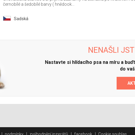
černobílé a šedobílé barvy ( hnědook...
Sadská
NENAŠLI JST
Nastavte si hlídacího psa na míru a bu
do vaš
AK
podmínky
zvýhodnění inzerátů
facebook
Cookie souhlas