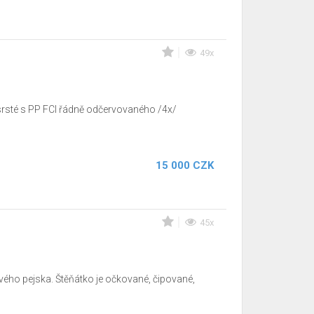
49x
srsté s PP FCI řádně odčervovaného /4x/
15 000 CZK
45x
vého pejska. Štěňátko je očkované, čipované,