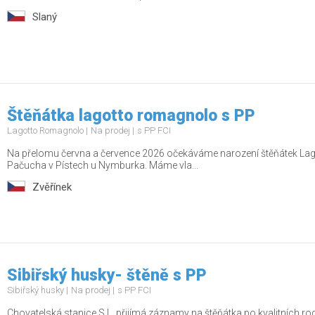
Slaný
Štěňátka lagotto romagnolo s PP
Lagotto Romagnolo
Na prodej
s PP FCI
Na přelomu června a července 2026 očekáváme narození štěňátek Lag
Pačucha v Pístech u Nymburka. Máme vla...
Zvěřínek
Sibiřský husky- štěně s PP
Sibiřský husky
Na prodej
s PP FCI
Chovatelská stanice S.L. přijímá záznamy na štěňátka po kvalitních rodi