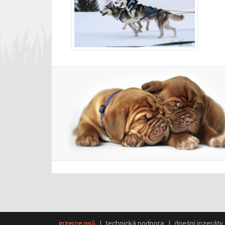
inzerce psů
technická podpora
dnešní inzeráty