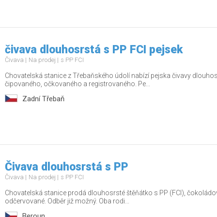
čivava dlouhosrstá s PP FCI pejsek
Čivava
Na prodej
s PP FCI
Chovatelská stanice z Třebaňského údolí nabízí pejska čivavy dlouho
čipovaného, očkovaného a registrovaného. Pe...
Zadní Třebaň
Čivava dlouhosrstá s PP
Čivava
Na prodej
s PP FCI
Chovatelská stanice prodá dlouhosrsté štěňátko s PP (FCI), čokoládo
odčervované. Odběr již možný. Oba rodi...
Beroun