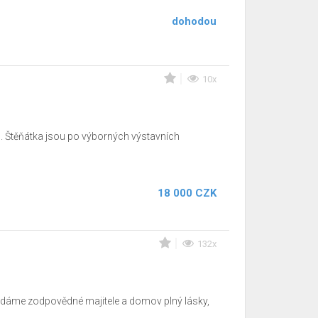
dohodou
10x
 Štěňátka jsou po výborných výstavních
18 000 CZK
132x
ledáme zodpovědné majitele a domov plný lásky,