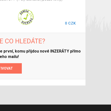
0 CZK
E CO HLEDÁTE?
ďte první, komu přijdou nové INZERÁTY přímo
eho mailu!
TIVOVAT