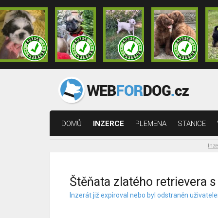
DOMŮ
INZERCE
PLEMENA
STANICE
Inze
Štěňata zlatého retrievera 
Inzerát již expiroval nebo byl odstraněn uživat