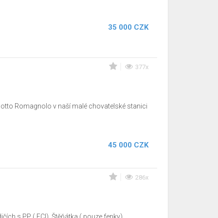
35 000 CZK
377x
otto Romagnolo v naší malé chovatelské stanici
45 000 CZK
286x
čích s PP ( FCI). Štěňátka ( pouze fenky)