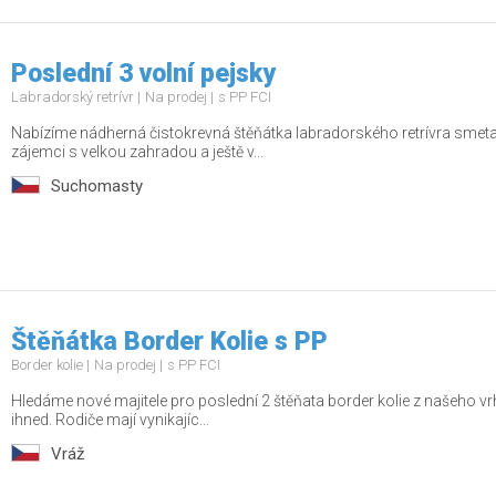
Poslední 3 volní pejsky
Labradorský retrívr
Na prodej
s PP FCI
Nabízíme nádherná čistokrevná štěňátka labradorského retrívra smetan
zájemci s velkou zahradou a ještě v...
Suchomasty
Štěňátka Border Kolie s PP
Border kolie
Na prodej
s PP FCI
Hledáme nové majitele pro poslední 2 štěňata border kolie z našeho vr
ihned. Rodiče mají vynikajíc...
Vráž