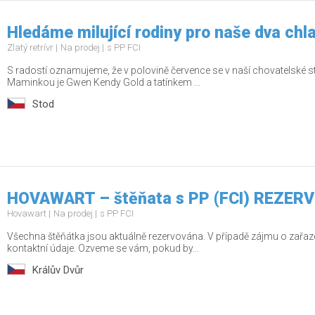
Hledáme milující rodiny pro naše dva chl
Zlatý retrívr
Na prodej
s PP FCI
S radostí oznamujeme, že v polovině července se v naší chovatelské st
Maminkou je Gwen Kendy Gold a tatínkem ...
Stod
HOVAWART – štěňata s PP (FCI) REZE
Hovawart
Na prodej
s PP FCI
Všechna štěňátka jsou aktuálně rezervována. V případě zájmu o zařaz
kontaktní údaje. Ozveme se vám, pokud by...
Králův Dvůr