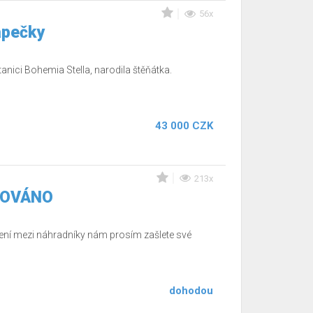
56x
apečky
anici Bohemia Stella, narodila štěňátka.
43 000 CZK
213x
RVOVÁNO
ení mezi náhradníky nám prosím zašlete své
dohodou