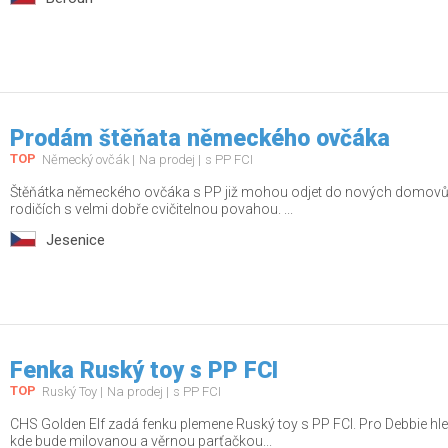
Prodám štěňata německého ovčáka
TOP
Německý ovčák
Na prodej
s PP FCI
Štěňátka německého ovčáka s PP již mohou odjet do nových domovů.
rodičích s velmi dobře cvičitelnou povahou. ...
Jesenice
Fenka Ruský toy s PP FCI
TOP
Ruský Toy
Na prodej
s PP FCI
CHS Golden Elf zadá fenku plemene Ruský toy s PP FCI. Pro Debbie h
kde bude milovanou a věrnou parťačkou...