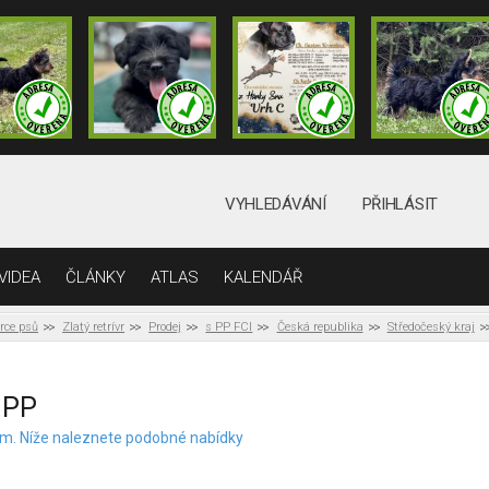
VYHLEDÁVÁNÍ
PŘIHLÁSIT
VIDEA
ČLÁNKY
ATLAS
KALENDÁŘ
rce psů
Zlatý retrívr
Prodej
s PP FCI
Česká republika
Středočeský kraj
s PP
elem. Níže naleznete podobné nabídky