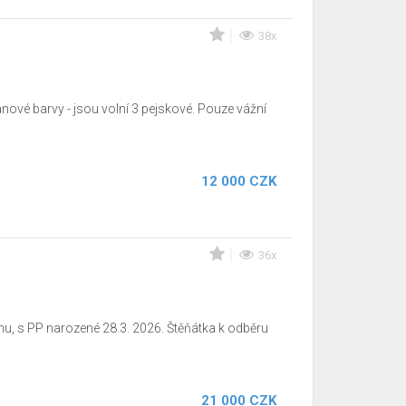
38x
ové barvy - jsou volní 3 pejskové. Pouze vážní
12 000 CZK
36x
hu, s PP narozené 28.3. 2026. Štěňátka k odběru
21 000 CZK