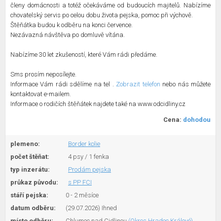
členy domácnosti a totéž očekáváme od budoucích majitelů. Nabízíme
chovatelský servis po celou dobu života pejska, pomoc při výchově.
Štěňátka budou k odběru na konci července.
Nezávazná návštěva po domluvě vítána.
Nabízíme 30 let zkušeností, které Vám rádi předáme.
Sms prosím neposílejte.
Informace Vám rádi sdělíme na tel .
Zobrazit telefon
nebo nás můžete
kontaktovat e-mailem.
Informace o rodičích štěňátek najdete také na www.odcidliny.cz
Cena:
dohodou
plemeno:
Border kolie
počet štěňat:
4 psy / 1 fenka
typ inzerátu:
Prodám pejska
průkaz původu:
s PP FCI
stáří pejska:
0 - 2 měsíce
datum odběru:
(29.07.2026) Ihned
místo odběru:
Chlumec nad Cidlinou
(Okres Hradec Králové)