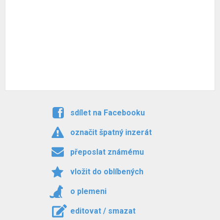
sdílet na Facebooku
označit špatný inzerát
přeposlat známému
vložit do oblíbených
o plemeni
editovat / smazat