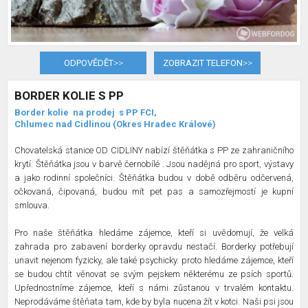
ODPOVĚDĚT
>>
ZOBRAZIT TELEFON
>>
BORDER KOLIE S PP
Border kolie
na prodej
s PP FCI,
Chlumec nad Cidlinou (Okres Hradec Králové)
Chovatelská stanice OD CIDLINY nabízí štěňátka s PP ze zahraničního
krytí. Štěňátka jsou v barvě černobílé . Jsou nadějná pro sport, výstavy
a jako rodinní společníci. Štěňátka budou v době odběru odčervená,
očkovaná, čipovaná, budou mít pet pas a samozřejmostí je kupní
smlouva.
Pro naše štěňátka hledáme zájemce, kteří si uvědomují, že velká
zahrada pro zabavení borderky opravdu nestačí. Borderky potřebují
unavit nejenom fyzicky, ale také psychicky. proto hledáme zájemce, kteří
se budou chtít věnovat se svým pejskem některému ze psích sportů.
Upřednostníme zájemce, kteří s námi zůstanou v trvalém kontaktu.
Neprodáváme štěňata tam, kde by byla nucena žít v kotci. Naši psi jsou