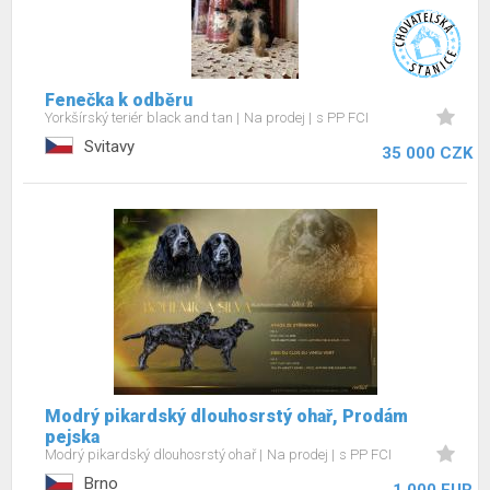
Fenečka k odběru
Yorkšírský teriér black and tan
Na prodej
s PP FCI
Svitavy
35 000 CZK
Modrý pikardský dlouhosrstý ohař, Prodám
pejska
Modrý pikardský dlouhosrstý ohař
Na prodej
s PP FCI
Brno