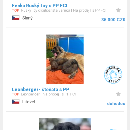
Fenka Ruský toy s PP FCI
TOP
Ruský Toy dlouhosrstá varieta
Na prodej
s PP FCI
Slaný
35 000 CZK
Leonberger- štěňata s PP
TOP
Leonberger
Na prodej
s PP FCI
Litovel
dohodou