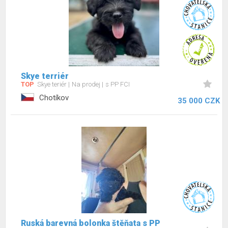
Skye terriér
TOP
Skye teriér
Na prodej
s PP FCI
Chotíkov
35 000 CZK
Ruská barevná bolonka štěňata s PP