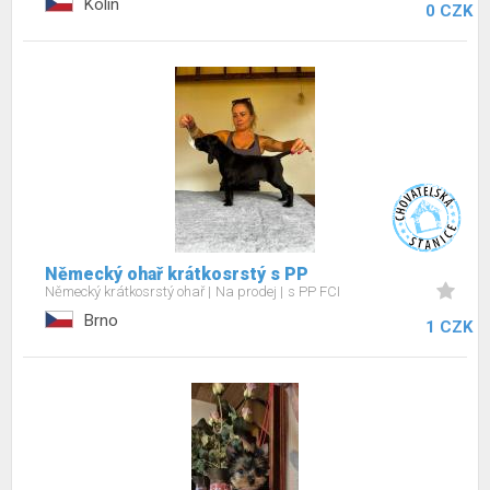
Kolín
0 CZK
Německý ohař krátkosrstý s PP
Německý krátkosrstý ohař
Na prodej
s PP FCI
Brno
1 CZK