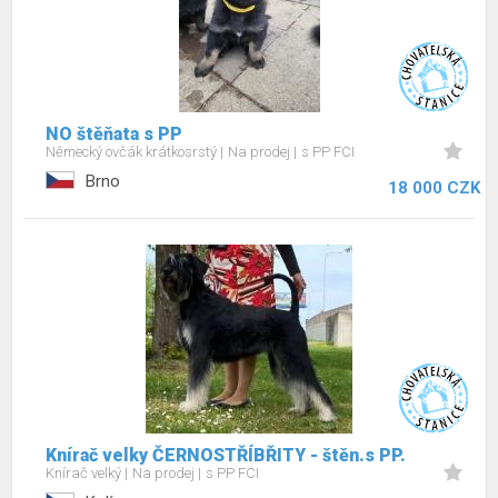
NO štěňata s PP
Německý ovčák krátkosrstý
Na prodej
s PP FCI
Brno
18 000 CZK
Knírač velky ČERNOSTŘÍBŘITY - štěn.s PP.
Knírač velký
Na prodej
s PP FCI