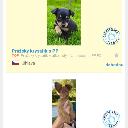
Pražský krysařík s PP
TOP
Pražský krysařík krátkosrstý
Na prodej
s PP FCI
Jihlava
dohodou