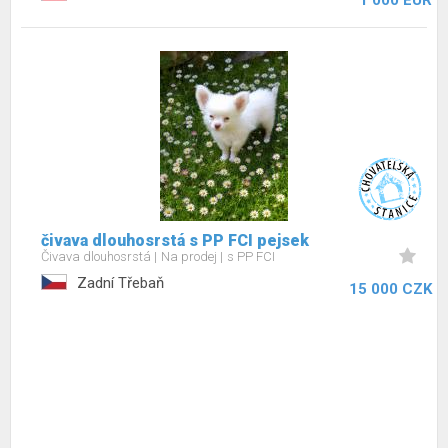
1 000 EUR
čivava dlouhosrstá s PP FCI pejsek
Čivava dlouhosrstá
Na prodej
s PP FCI
Zadní Třebaň
15 000 CZK