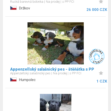
Ruská barevná bolonka
Na prodej
s PP FCI
Držkov
26 000 CZK
Appenzellský salašnický pes - štěňátka s PP
Appenzellský salašnický pes
Na prodej
s PP FCI
Humpolec
1 CZK