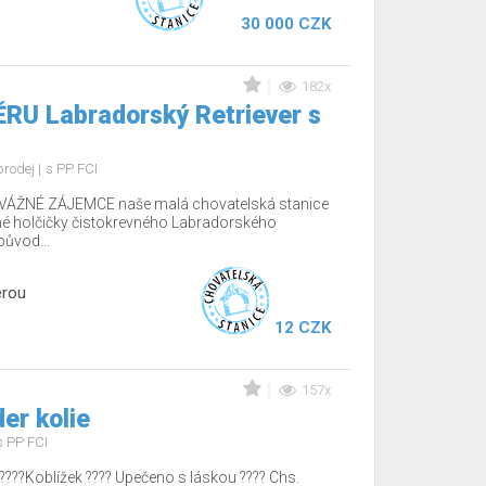
30 000 CZK
182x
RU Labradorský Retriever s
prodej
s PP FCI
ÁŽNÉ ZÁJEMCE naše malá chovatelská stanice
é holčičky čistokrevného Labradorského
původ...
erou
12 CZK
157x
er kolie
s PP FCI
????Koblížek ???? Upečeno s láskou ???? Chs.