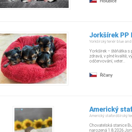
Holubice
Jorkšírek PP 
Yorkšírský teriér blue an
Yorkšírek – štěňátka s
zdravá, v plné kvalitě,
odčervování, veter...
Říčany
Americký staf
Americký stafordšírský te
Chovatelská stanice Bu
narozená 1.8.2026 Jsm