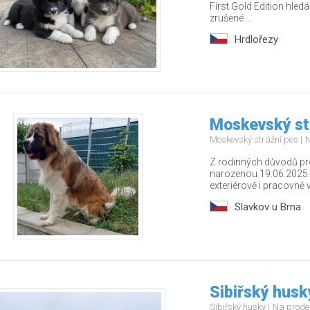
First Gold Edition hledá
zrušené ...
Hrdlořezy
Moskevský st
Moskevský strážní pes
N
Z rodinných důvodů p
narozenou 19.06.2025.
exteriérově i pracovně v.
Slavkov u Brna
Sibiřský husk
Sibiřský husky
Na prode