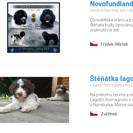
Novofundland
Novofundlandský pes
Na
Chovatelska stanica po
Štěňata budu čipována,
zvyknuté na deti...
Frýdek-Místek
Štěňátka lag
Lagotto Romagnolo
Na p
Na přelomu června a č
Lagotto Romagnolo v n
u Nymburka. Máme vla.
Zvěřínek