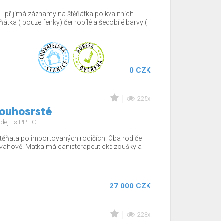
. přijímá záznamy na štěňátka po kvalitních
ěňátka ( pouze fenky) černobílé a šedobílé barvy (
0 CZK
225x
louhosrsté
odej
s PP FCI
těňata po importovaných rodičích. Oba rodiče
povahově. Matka má canisterapeutické zoušky a
27 000 CZK
228x