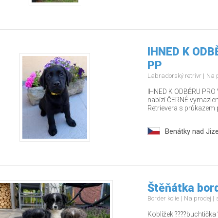
IHNED K ODBĚ
PP
Labradorský retrívr
Na 
IHNED K ODBĚRU PRO V
nabízí ČERNÉ vymazlen
Retrievera s průkazem 
Benátky nad Jiz
Štěňátka bord
Border kolie
Na prodej
Koblížek ????buchtička 