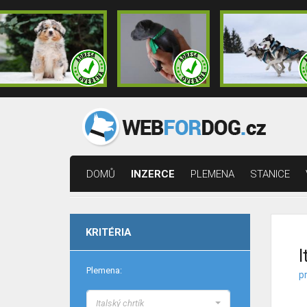
DOMŮ
INZERCE
PLEMENA
STANICE
KRITÉRIA
I
Plemena:
pr
Italský chrtík