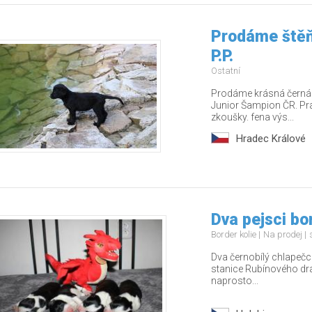
Prodáme štěň
P.P.
Ostatní
Prodáme krásná černá š
Junior Šampion ČR. Pr
zkoušky. fena výs...
Hradec Králové
Dva pejsci bo
Border kolie
Na prodej
Dva černobílý chlapečci
stanice Rubínového drak
naprosto...