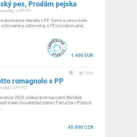
ský pes, Prodám pejska
 prodej
s PP FCI
nuka krasne stenata s PP. Cerne a cerno biele.
 očkovaná a odčervena, s PP,socializované,
1 400 EUR
380x
otto romagnolo s PP
rodej
s PP FCI
ervence 2026 očekáváme narození štěňátek
aší malé chovatelské stanici Pačucha v Pístech
..
45 000 CZK