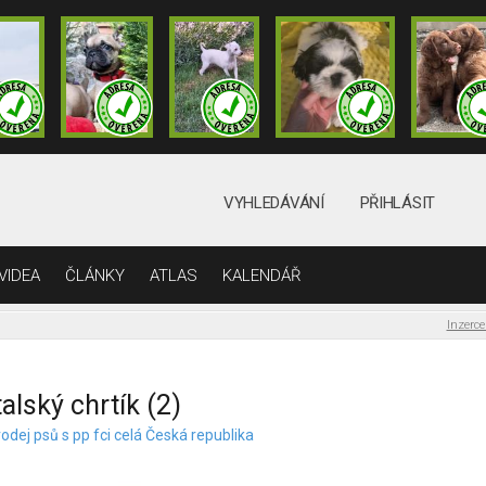
VYHLEDÁVÁNÍ
PŘIHLÁSIT
VIDEA
ČLÁNKY
ATLAS
KALENDÁŘ
Inzerce
talský chrtík (2)
odej psů s pp fci celá Česká republika