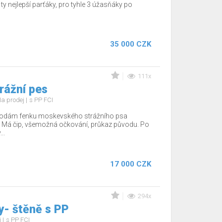
 ty nejlepší parťáky, pro tyhle 3 úžasňáky po
35 000 CZK
111x
rážní pes
a prodej
s PP FCI
rodám fenku moskevského strážního psa
 Má čip, všemožná očkování, průkaz původu. Po
..
17 000 CZK
294x
y- štěně s PP
j
s PP FCI