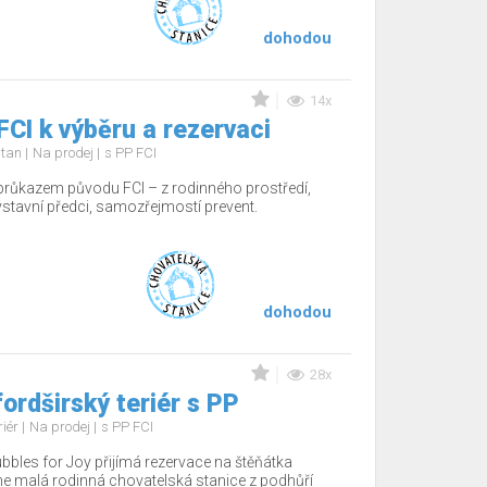
dohodou
14x
FCI k výběru a rezervaci
d tan
Na prodej
s PP FCI
 průkazem původu FCI – z rodinného prostředí,
 výstavní předci, samozřejmostí prevent.
dohodou
28x
ordširský teriér s PP
riér
Na prodej
s PP FCI
bbles for Joy přijímá rezervace na štěňátka
e malá rodinná chovatelská stanice z podhůří