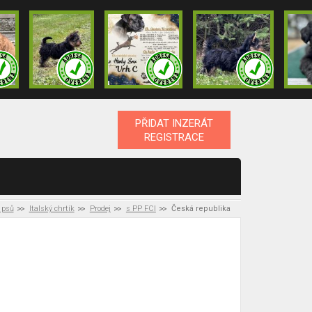
PŘIDAT INZERÁT
REGISTRACE
 psů
Italský chrtík
Prodej
s PP FCI
Česká republika