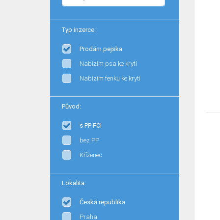
Typ inzerce:
Prodám pejska
Nabízím psa ke krytí
Nabízím fenku ke krytí
Původ:
s PP FCI
bez PP
Kříženec
Lokalita:
Česká republika
Praha