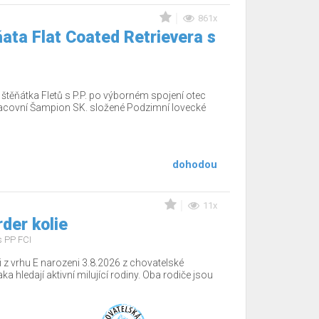
861x
ata Flat Coated Retrievera s
těňátka Fletů s P.P. po výborném spojení otec
acovní Šampion SK. složené Podzimní lovecké
dohodou
11x
rder kolie
s PP FCI
 z vrhu E narozeni 3.8.2026 z chovatelské
a hledají aktivní milující rodiny. Oba rodiče jsou