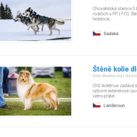
Chovatelská stanice S.L
rodičích s PP ( FCI). Št
hnědook...
Sadská
Štěně kolie d
Kolie dlouhosrstá
Na pr
ChS Arlettrow zadává š
výborní exteriérově i 
velmi přátel...
Lanškroun