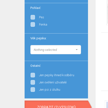
Pohlaví:
Pes
Fenka
Věk pejska:
Nothing selected
Ostatní:
Jen pejsky ihned k odběru
Jen ověření uživatelé
Jen psi z útulku
ZOBRAZIT (2) VÝSLEDKŮ