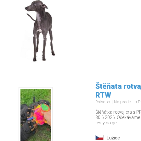
Štěňata rotva
RTW
Rotvajler
Na prodej
s P
Štěňátka rotvajlera s PP
30.6.2026. Očekáváme z
testy na ge...
Lužice