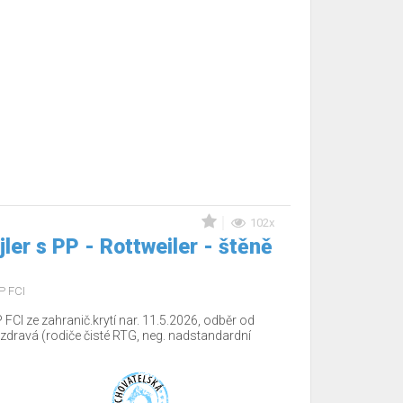
102x
jler s PP - Rottweiler - štěně
P FCI
 FCI ze zahranič.krytí nar. 11.5.2026, odběr od
dravá (rodiče čisté RTG, neg. nadstandardní