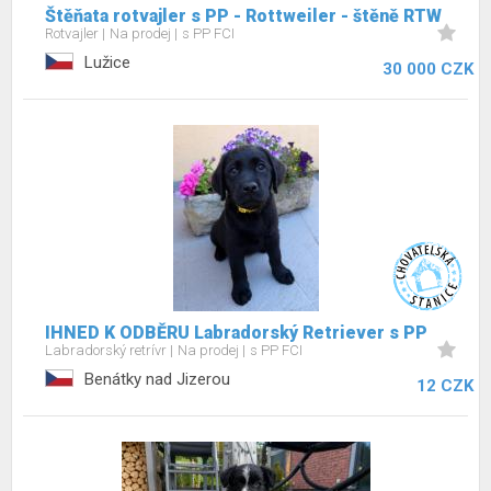
Štěňata rotvajler s PP - Rottweiler - štěně RTW
Rotvajler
Na prodej
s PP FCI
Lužice
30 000 CZK
IHNED K ODBĚRU Labradorský Retriever s PP
Labradorský retrívr
Na prodej
s PP FCI
Benátky nad Jizerou
12 CZK