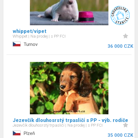
whippet/vipet
Whippet
Na prodej
s PP FCI
Turnov
36 000 CZK
Jezevčík dlouhosrstý trpasličí s PP - výb. rodiče
Jezevčík dlouhosrstý trpasličí
Na prodej
s PP FCI
Plzeň
35 000 CZK