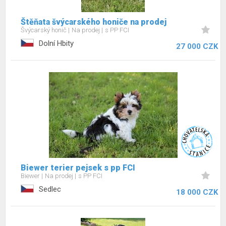
Štěňata švýcarského honiče na prodej
Švýcarský honič
Na prodej
s PP FCI
Dolní Hbity
27 000 CZK
Biewer terier pejsek s pp FCI
Biewer
Na prodej
s PP FCI
Sedlec
18 000 CZK