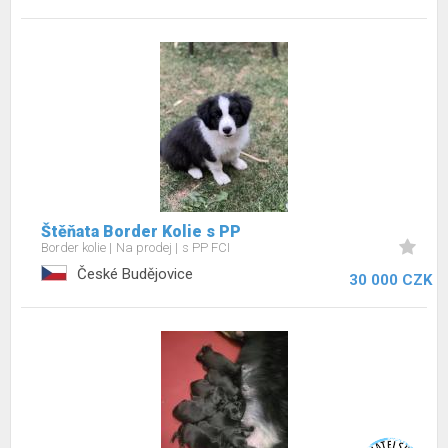
Štěňata Border Kolie s PP
Border kolie
Na prodej
s PP FCI
České Budějovice
30 000 CZK