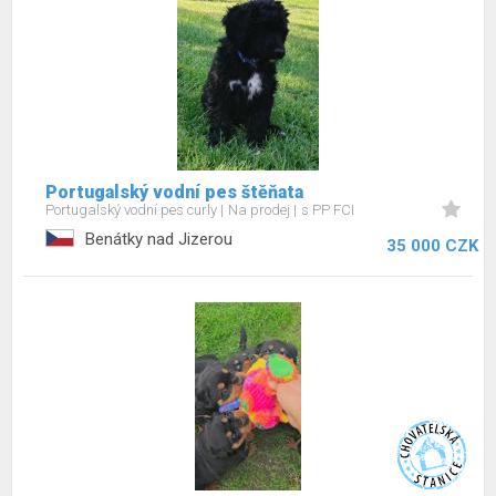
Portugalský vodní pes štěňata
Portugalský vodní pes curly
Na prodej
s PP FCI
Benátky nad Jizerou
35 000 CZK