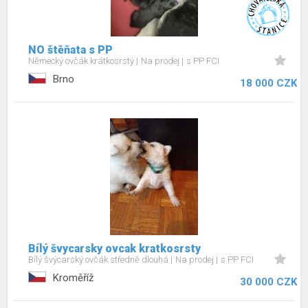
NO štěňata s PP
Německý ovčák krátkosrstý
Na prodej
s PP FCI
Brno
18 000 CZK
Bílý švycarsky ovcak kratkosrsty
Bílý švýcarský ovčák středně dlouhá
Na prodej
s PP FCI
Kroměříž
30 000 CZK