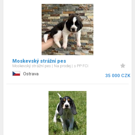
Moskevský strážní pes
Moskevský strážní pes
Na prodej
s PP FCI
Ostrava
35 000 CZK