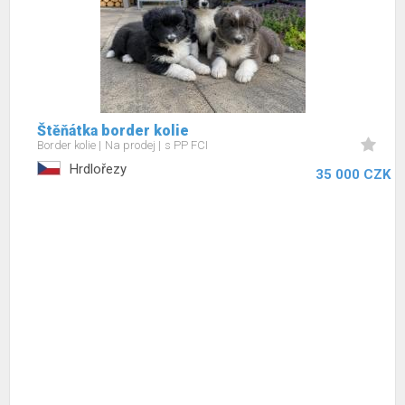
Štěňátka border kolie
Border kolie
Na prodej
s PP FCI
Hrdlořezy
35 000 CZK