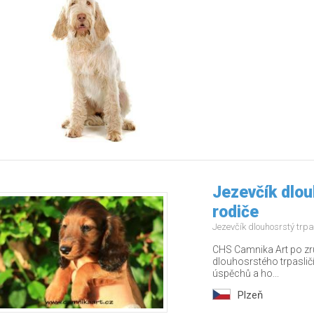
Jezevčík dlouh
rodiče
Jezevčík dlouhosrstý trpa
CHS Camnika Art po zru
dlouhosrstého trpasličí
úspěchů a ho...
Plzeň