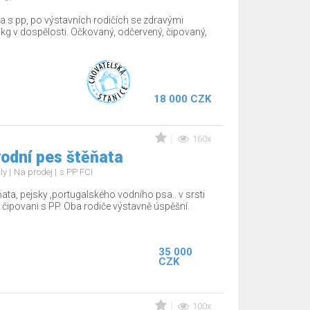
a s pp, po výstavních rodičích se zdravými
kg v dospělosti. Očkovaný, odčervený, čipovaný,
18 000 CZK
160x
odní pes štěňata
rly
Na prodej
s PP FCI
ňata, pejsky ,portugalského vodního psa.. v srsti
 čipovani s PP. Oba rodiče výstavně úspěšní.
35 000
CZK
100x