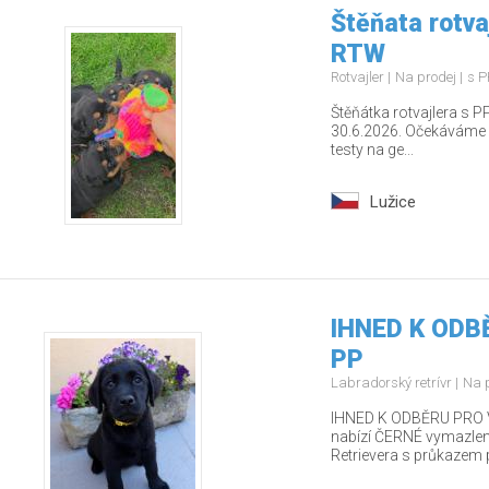
Štěňata rotva
RTW
Rotvajler
Na prodej
s P
Štěňátka rotvajlera s PP
30.6.2026. Očekáváme z
testy na ge...
Lužice
IHNED K ODBĚ
PP
Labradorský retrívr
Na 
IHNED K ODBĚRU PRO V
nabízí ČERNÉ vymazlen
Retrievera s průkazem 