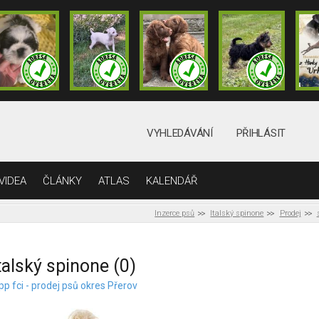
VYHLEDÁVÁNÍ
PŘIHLÁSIT
VIDEA
ČLÁNKY
ATLAS
KALENDÁŘ
Inzerce psů
Italský spinone
Prodej
talský spinone (0)
pp fci - prodej psů okres Přerov