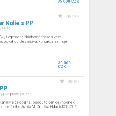
35 000 CZK
100x
r Kolie s PP
s PP FCI
o Sky Legemond Nádherná fenka s velmi
u povahou. Je zvídavá, kontaktní a miluje
30 000
CZK
91x
 PP
tý
Na prodej
s PP FCI
 znaky a celočerná , budou to čertice vhodné k
o normálního života M: Grafitka Eldar 5JX1, IGP1