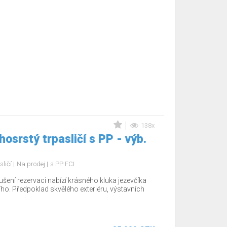
138x
osrstý trpasličí s PP - výb.
sličí
Na prodej
s PP FCI
šení rezervaci nabízí krásného kluka jezevčíka
ho. Předpoklad skvělého exteriéru, výstavních