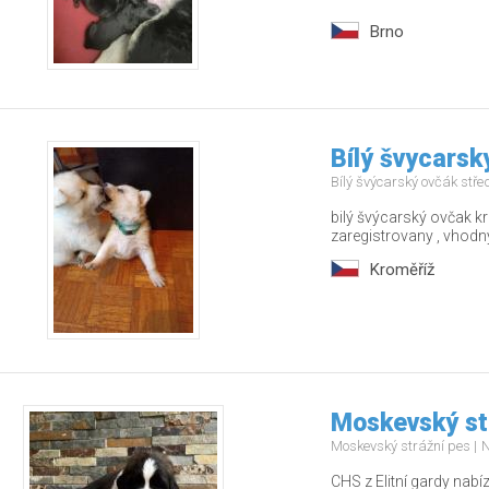
Brno
Bílý švycarsk
Bílý švýcarský ovčák stř
bilý švýcarský ovčak 
zaregistrovany , vhodn
Kroměříž
Moskevský st
Moskevský strážní pes
N
CHS z Elitní gardy nabí