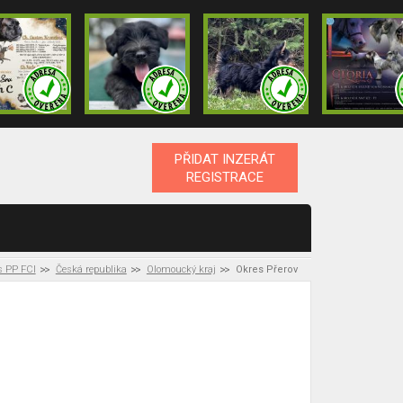
PŘIDAT INZERÁT
REGISTRACE
s PP FCI
Česká republika
Olomoucký kraj
Okres Přerov