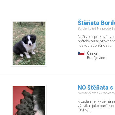
Štěňata Borde
Border kolie
Na prodej
Naši volní prckové: Iy
přátelskou a vyrovnano
lidskou společnost. ...
České
Budějovice
NO štěňata s
Německý ovčák krátkosrs
K zadání fenky černá se
výcviku i jako parťák d
,DM N/...