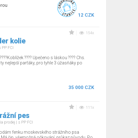
erou
12 CZK
154x
er kolie
s PP FCI
????Koblížek ???? Upečeno s láskou ???? Chs.
 ty nejlepší parťáky, pro tyhle 3 úžasňáky po
35 000 CZK
111x
rážní pes
a prodej
s PP FCI
rodám fenku moskevského strážního psa
 Má čip, všemožná očkování, průkaz původu. Po