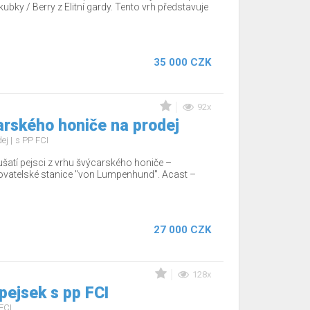
ubky / Berry z Elitní gardy. Tento vrh představuje
35 000 CZK
92x
arského honiče na prodej
dej
s PP FCI
ušatí pejsci z vrhu švýcarského honiče –
ovatelské stanice "von Lumpenhund". Acast –
27 000 CZK
128x
 pejsek s pp FCI
FCI