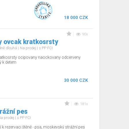
18 000 CZK
90x
y ovcak kratkosrsty
edně dlouhá
Na prodej
s PP FCI
kratkosrsty ocipovany naockovany odcerveny
ý k detem
30 000 CZK
181x
rážní pes
a prodej
s PP FCI
zí k rezervaci štěně - psa, moskevský strážní pes