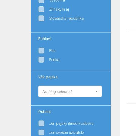
Vysočina
Zlínský kraj
Slovenská republika
Pohlaví:
Pes
Fenka
Věk pejska:
Nothing selected
Ostatní:
Jen pejsky ihned k odběru
Jen ověření uživatelé