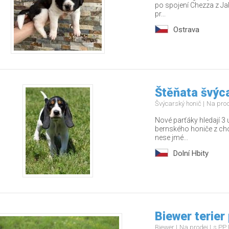
po spojení Chezza z Jak
pr...
Ostrava
Štěňata švýc
Švýcarský honič
Na pro
Nové parťáky hledají 3 
bernského honiče z ch
nese jmé...
Dolní Hbity
Biewer terier
Biewer
Na prodej
s PP 