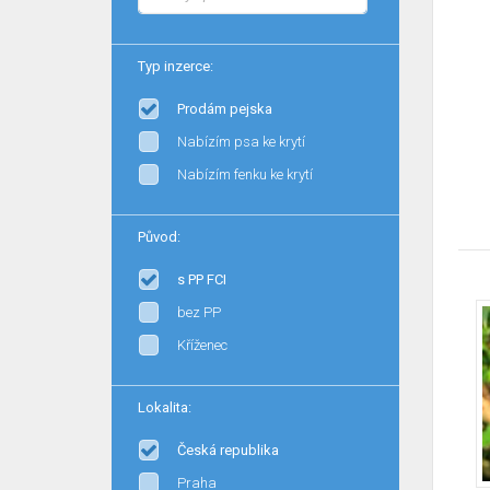
Typ inzerce:
Prodám pejska
Nabízím psa ke krytí
Nabízím fenku ke krytí
Původ:
s PP FCI
bez PP
Kříženec
Lokalita:
Česká republika
Praha