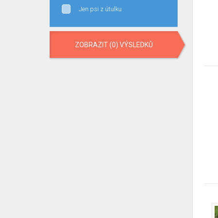
Jen psi z útulku
ZOBRAZIT (0) VÝSLEDKŮ