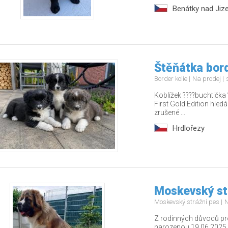
Benátky nad Jiz
Štěňátka bord
Border kolie
Na prodej
Koblížek ????buchtička 
First Gold Edition hledá
zrušené ...
Hrdlořezy
Moskevský st
Moskevský strážní pes
N
Z rodinných důvodů p
narozenou 19.06.2025.