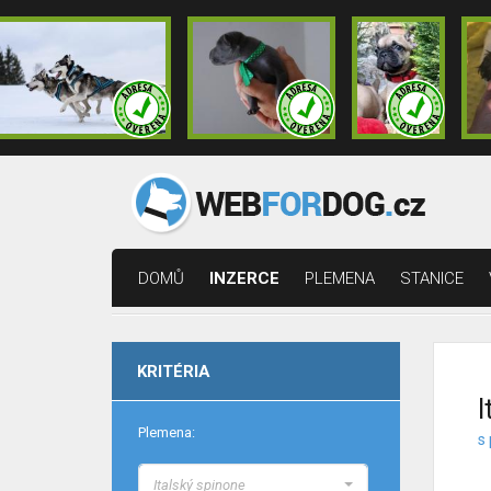
DOMŮ
INZERCE
PLEMENA
STANICE
KRITÉRIA
I
Plemena:
s 
Italský spinone