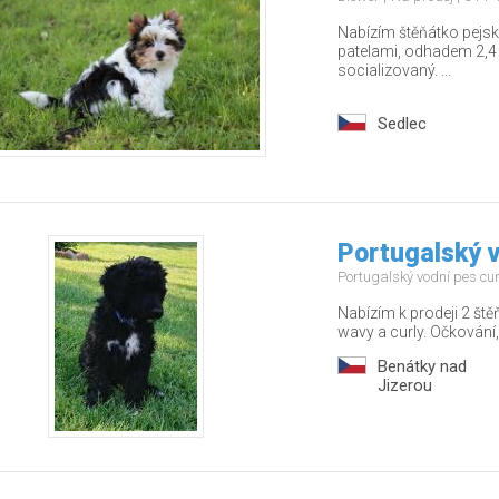
Nabízím štěňátko pejsk
patelami, odhadem 2,4 
socializovaný. ...
Sedlec
Portugalský v
Portugalský vodní pes cu
Nabízím k prodeji 2 ště
wavy a curly. Očkování,
Benátky nad
Jizerou