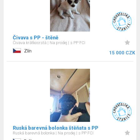
Čivava s PP - štěně
Čivava krátkosrstá
Na prodej
s PP FCI
Zlín
15 000 CZK
Ruská barevná bolonka štěňata s PP
Ruská barevná bolonka
Na prodej
s PP FCI