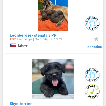
Leonberger- štěňata s PP
TOP
Leonberger
Na prodej
s PP FCI
Litovel
dohodou
Skye terriér