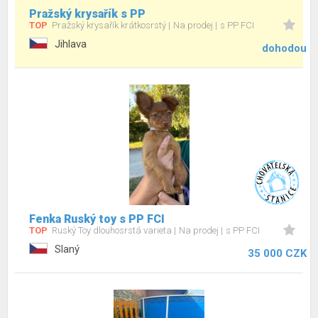
Pražský krysařík s PP
TOP
Pražský krysařík krátkosrstý
Na prodej
s PP FCI
Jihlava
dohodou
Fenka Ruský toy s PP FCI
TOP
Ruský Toy dlouhosrstá varieta
Na prodej
s PP FCI
Slaný
35 000 CZK