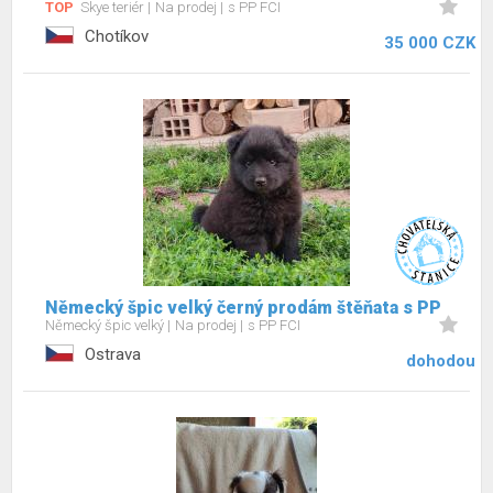
TOP
Skye teriér
Na prodej
s PP FCI
Chotíkov
35 000 CZK
Německý špic velký černý prodám štěňata s PP
Německý špic velký
Na prodej
s PP FCI
Ostrava
dohodou