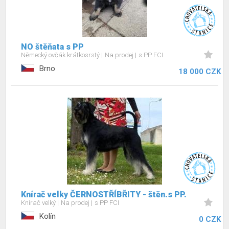
NO štěňata s PP
Německý ovčák krátkosrstý
Na prodej
s PP FCI
Brno
18 000 CZK
Knírač velky ČERNOSTŘÍBŘITY - štěn.s PP.
Knírač velký
Na prodej
s PP FCI
Kolín
0 CZK