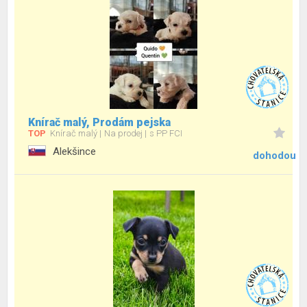
Knírač malý, Prodám pejska
TOP
Knírač malý
Na prodej
s PP FCI
Alekšince
dohodou