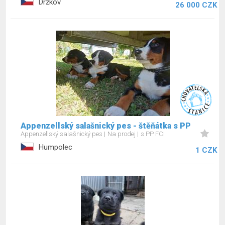
Držkov
26 000 CZK
Appenzellský salašnický pes - štěňátka s PP
Appenzellský salašnický pes
Na prodej
s PP FCI
Humpolec
1 CZK