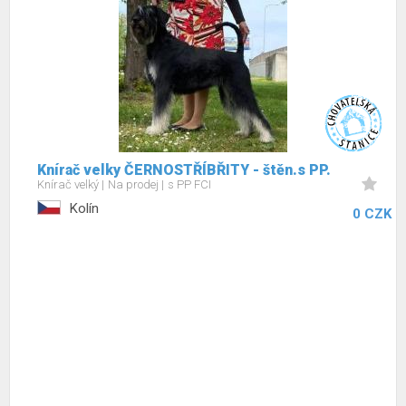
Knírač velky ČERNOSTŘÍBŘITY - štěn.s PP.
Knírač velký
Na prodej
s PP FCI
Kolín
0 CZK