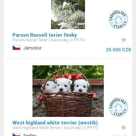
Parson Russell terier fenky
Parson Russel Teriér
Na prodej
s PP FCI
Jamolice
25 000 CZK
West highland white terrier (westík)
West Highland White Terrier
Na prodej
s PP FCI
Sedlec