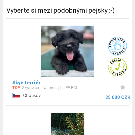
Vyberte si mezi podobnými pejsky :-)
Skye terriér
TOP
Skye teriér
Na prodej
s PP FCI
Chotíkov
35 000 CZK