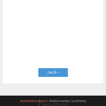
DALŠÍ >
technická podpora
dnešní inzeráty
podmínky
© Copyright 2008 - 2026