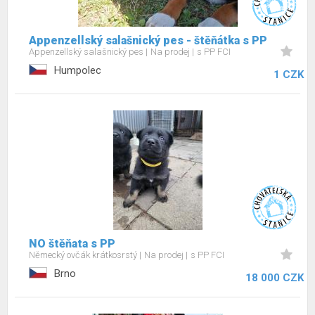
Appenzellský salašnický pes - štěňátka s PP
Appenzellský salašnický pes
Na prodej
s PP FCI
Humpolec
1 CZK
NO štěňata s PP
Německý ovčák krátkosrstý
Na prodej
s PP FCI
Brno
18 000 CZK