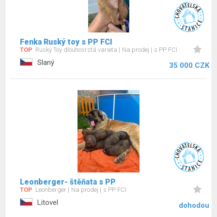
Fenka Ruský toy s PP FCI
TOP
Ruský Toy dlouhosrstá varieta
Na prodej
s PP FCI
Slaný
35 000 CZK
Leonberger- štěňata s PP
TOP
Leonberger
Na prodej
s PP FCI
Litovel
dohodou