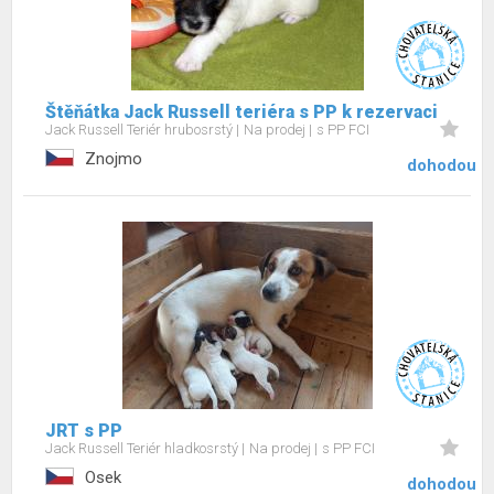
Štěňátka Jack Russell teriéra s PP k rezervaci
Jack Russell Teriér hrubosrstý
Na prodej
s PP FCI
Znojmo
dohodou
JRT s PP
Jack Russell Teriér hladkosrstý
Na prodej
s PP FCI
Osek
dohodou