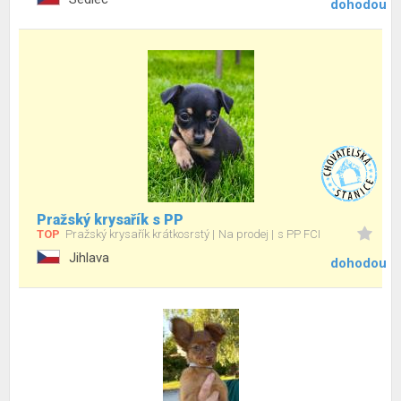
dohodou
Pražský krysařík s PP
TOP
Pražský krysařík krátkosrstý
Na prodej
s PP FCI
Jihlava
dohodou