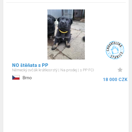
NO štěňata s PP
Německý ovčák krátkosrstý
Na prodej
s PP FCI
Brno
18 000 CZK