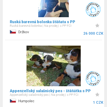
Ruská barevná bolonka štěňata s PP
Ruská barevná bolonka
Na prodej
s PP FCI
Držkov
26 000 CZK
Appenzellský salašnický pes - štěňátka s PP
Appenzellský salašnický pes
Na prodej
s PP FCI
Humpolec
1 CZK