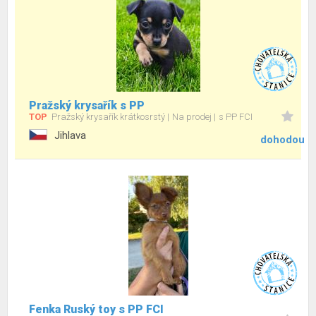
Pražský krysařík s PP
TOP
Pražský krysařík krátkosrstý
Na prodej
s PP FCI
Jihlava
dohodou
Fenka Ruský toy s PP FCI