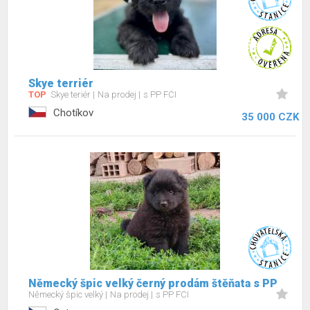
Skye terriér
TOP
Skye teriér
Na prodej
s PP FCI
Chotíkov
35 000 CZK
Německý špic velký černý prodám štěňata s PP
Německý špic velký
Na prodej
s PP FCI