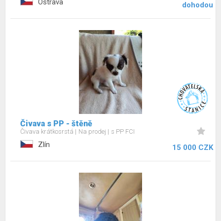
Ostrava
dohodou
Čivava s PP - štěně
Čivava krátkosrstá
Na prodej
s PP FCI
Zlín
15 000 CZK