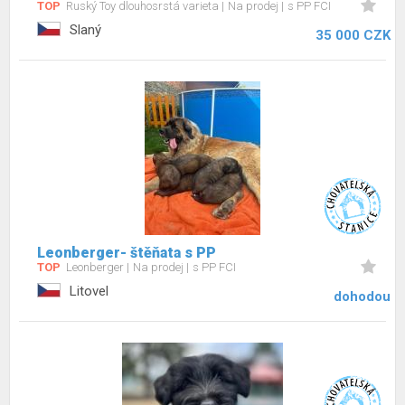
TOP
Ruský Toy dlouhosrstá varieta
Na prodej
s PP FCI
Slaný
35 000 CZK
Leonberger- štěňata s PP
TOP
Leonberger
Na prodej
s PP FCI
Litovel
dohodou