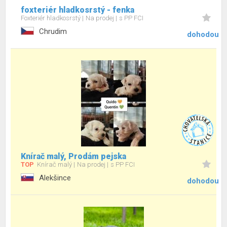
foxteriér hladkosrstý - fenka
Foxteriér hladkosrstý
Na prodej
s PP FCI
Chrudim
dohodou
Knírač malý, Prodám pejska
TOP
Knírač malý
Na prodej
s PP FCI
Alekšince
dohodou