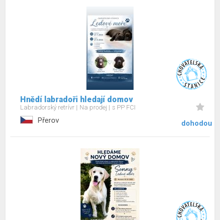
Hnědí labradoři hledají domov
Labradorský retrívr
Na prodej
s PP FCI
Přerov
dohodou