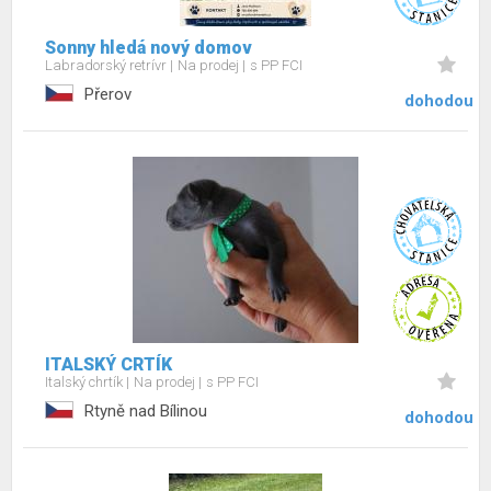
Sonny hledá nový domov
Labradorský retrívr
Na prodej
s PP FCI
Přerov
dohodou
ITALSKÝ CRTÍK
Italský chrtík
Na prodej
s PP FCI
Rtyně nad Bílinou
dohodou