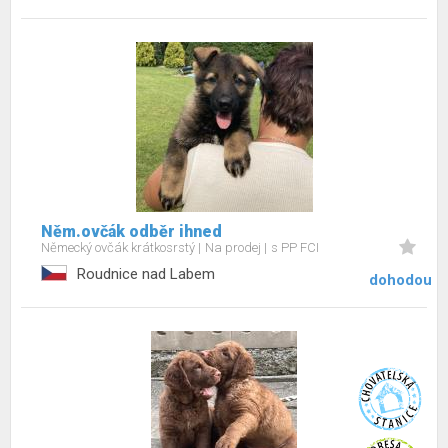
Něm.ovčák odběr ihned
Německý ovčák krátkosrstý
Na prodej
s PP FCI
Roudnice nad Labem
dohodou