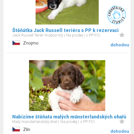
Štěňátka Jack Russell teriéra s PP k rezervaci
Jack Russell Teriér hrubosrstý
Na prodej
s PP FCI
Znojmo
dohodou
Nabízíme štěňata malých münsterlandských ohařů
Malý münsterlandský ohař
Na prodej
s PP FCI
Zlín
dohodou