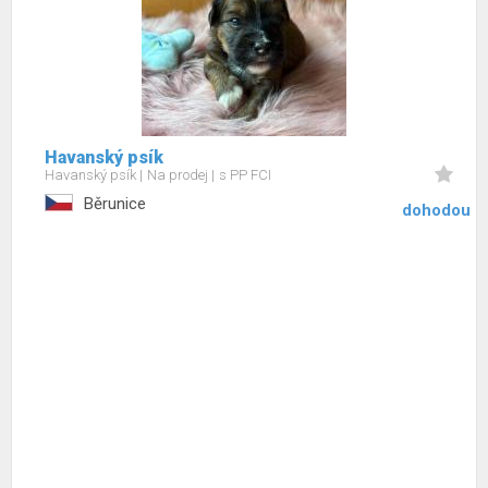
Havanský psík
Havanský psík
Na prodej
s PP FCI
Běrunice
dohodou