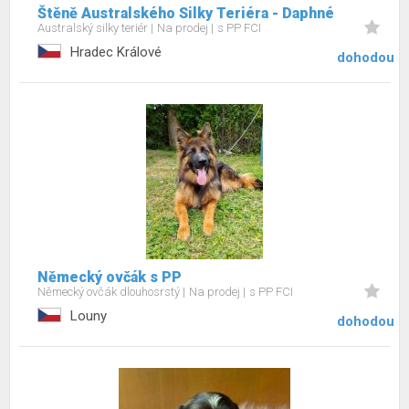
Štěně Australského Silky Teriéra - Daphné
Australský silky teriér
Na prodej
s PP FCI
Hradec Králové
dohodou
Německý ovčák s PP
Německý ovčák dlouhosrstý
Na prodej
s PP FCI
Louny
dohodou