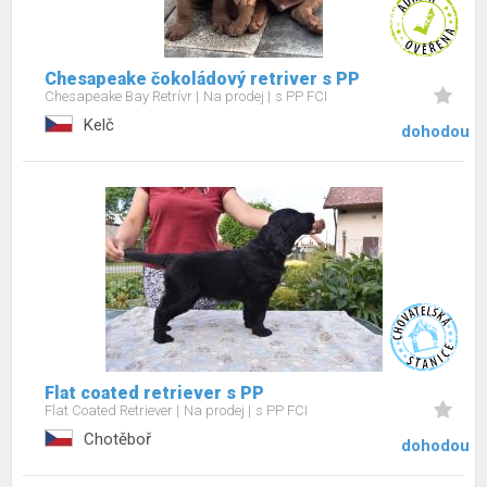
Chesapeake čokoládový retriver s PP
Chesapeake Bay Retrívr
Na prodej
s PP FCI
Kelč
dohodou
Flat coated retriever s PP
Flat Coated Retriever
Na prodej
s PP FCI
Chotěboř
dohodou