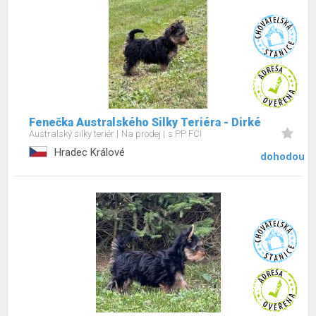
Fenečka Australského Silky Teriéra - Dirké
Australský silky teriér
Na prodej
s PP FCI
Hradec Králové
dohodou