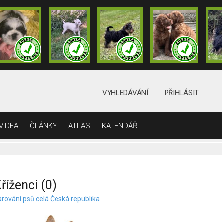
VYHLEDÁVÁNÍ
PŘIHLÁSIT
VIDEA
ČLÁNKY
ATLAS
KALENDÁŘ
říženci (0)
arování psů celá Česká republika