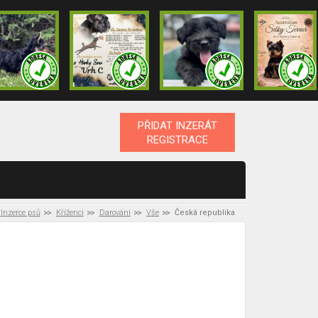
PŘIDAT INZERÁT
REGISTRACE
Inzerce psů
Kříženci
Darování
Vše
Česká republika