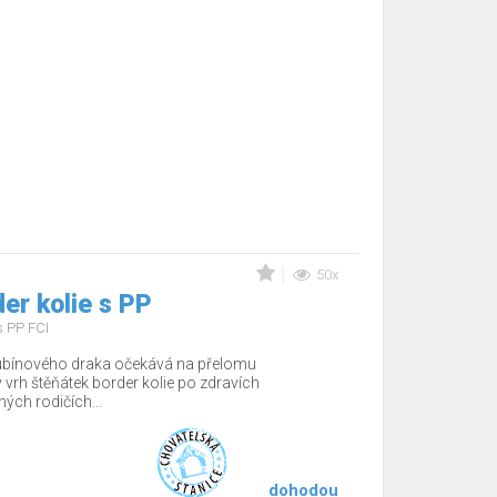
50x
er kolie s PP
s PP FCI
ubínového draka očekává na přelomu
vrh štěňátek border kolie po zdravích
ých rodičích...
dohodou