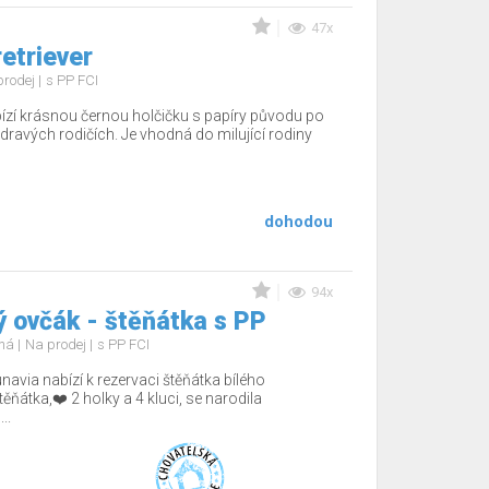
47x
etriever
prodej
s PP FCI
zí krásnou černou holčičku s papíry původu po
dravých rodičích. Je vhodná do milující rodiny
dohodou
94x
ý ovčák - štěňátka s PP
uhá
Na prodej
s PP FCI
avia nabízí k rezervaci štěňátka bílého
ňátka,❤️ 2 holky a 4 kluci, se narodila
..