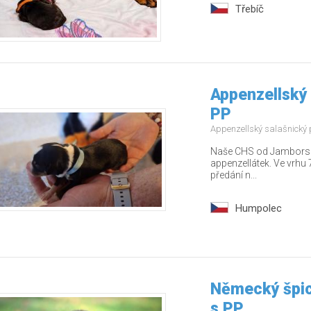
Třebíč
Appenzellský 
PP
Appenzellský salašnický
Naše CHS od Jamborských
appenzellátek. Ve vrhu 7
předání n...
Humpolec
Německý špic
s PP