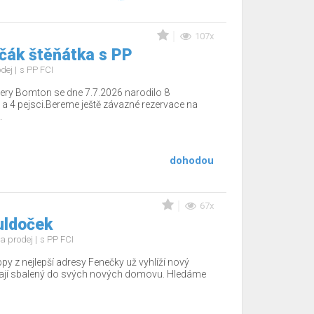
107x
čák štěňátka s PP
odej
s PP FCI
ery Bomton se dne 7.7.2026 narodilo 8
 a 4 pejsci.Bereme ještě závazné rezervace na
.
dohodou
67x
uldoček
a prodej
s PP FCI
ppy z nejlepší adresy Fenečky už vyhlíží nový
ají sbalený do svých nových domovu. Hledáme