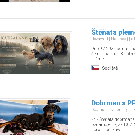
Štěňata plem
Hovawart
Na prodej
s 
Dne 9.7.2026 se nám naro
černí s pálením 3 holči
máme...
Sedliště
Dobrman s PP
Dobrman
Na prodej
s 
???? Štěňata dobrmana 
oznamujeme, že 10. 7. 
narodil očekáva...