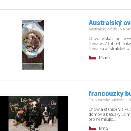
Australský ov
Australský ovčák
Na pr
Chovatelská stanice Ev
štěňátek.Z toho 4 fenky
štěňátka australského..
Plzeň
francouzky b
Francouzský buldoček
N
Chovná stanice V. I. Pu
domov a batůžky už m
pro ně milujíc...
Brno