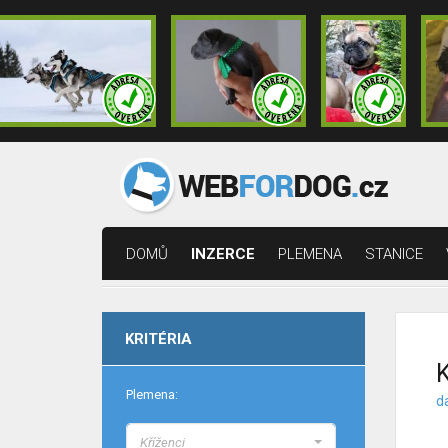
DOMŮ
INZERCE
PLEMENA
STANICE
KRITÉRIA
K
Plemena:
d
Kříženci