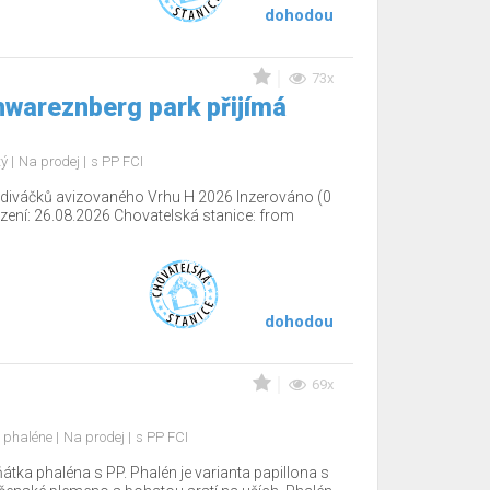
dohodou
73x
wareznberg park přijímá
tý
Na prodej
s PP FCI
ediváčků avizovaného Vrhu H 2026 Inzerováno (0
ení: 26.08.2026 Chovatelská stanice: from
dohodou
69x
l phaléne
Na prodej
s PP FCI
tka phaléna s PP. Phalén je varianta papillona s