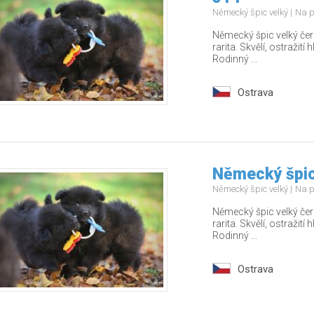
Německý špic velký
Na p
Německý špic velký čer
rarita. Skvělí, ostražití 
Rodinný ...
Ostrava
Německý špic
Německý špic velký
Na p
Německý špic velký čer
rarita. Skvělí, ostražití 
Rodinný ...
Ostrava