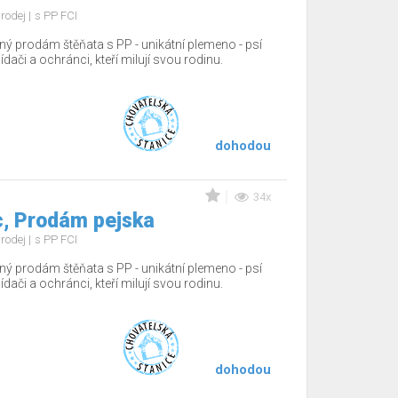
rodej
s PP FCI
ný prodám štěňata s PP - unikátní plemeno - psí
hlídači a ochránci, kteří milují svou rodinu.
dohodou
34x
, Prodám pejska
rodej
s PP FCI
ný prodám štěňata s PP - unikátní plemeno - psí
hlídači a ochránci, kteří milují svou rodinu.
dohodou