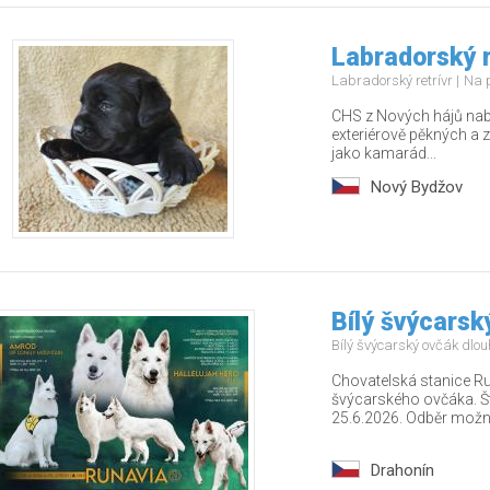
Labradorský r
Labradorský retrívr
Na 
CHS z Nových hájů nabí
exteriérově pěkných a z
jako kamarád...
Nový Bydžov
Bílý švýcarsk
Bílý švýcarský ovčák dlo
Chovatelská stanice Run
švýcarského ovčáka. Ště
25.6.2026. Odběr možn.
Drahonín