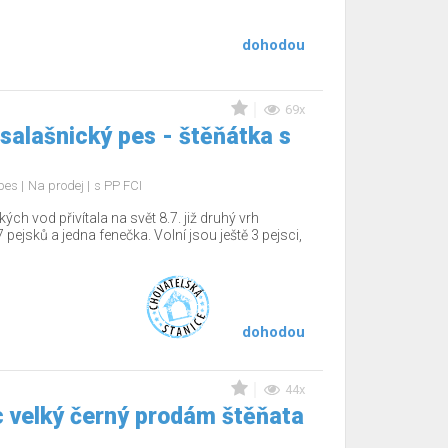
dohodou
69x
salašnický pes - štěňátka s
 pes
Na prodej
s PP FCI
 vod přivítala na svět 8.7. již druhý vrh
 pejsků a jedna fenečka. Volní jsou ještě 3 pejsci,
dohodou
44x
 velký černý prodám štěňata