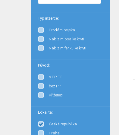
Typ inzerce:
Prodám pejska
Nabízím psa ke krytí
Nabízím fenku ke krytí
Původ:
s PP FCI
bez PP
Kříženec
Lokalita:
Česká republika
Praha