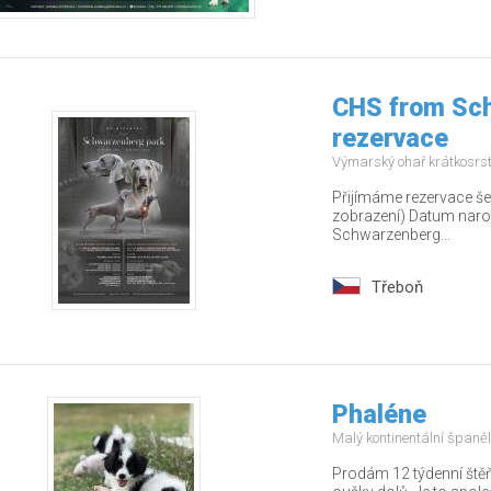
CHS from Sch
rezervace
Výmarský ohař krátkosrs
Přijímáme rezervace š
zobrazení) Datum naroz
Schwarzenberg...
Třeboň
Phaléne
Malý kontinentální španě
Prodám 12 týdenní štěňá