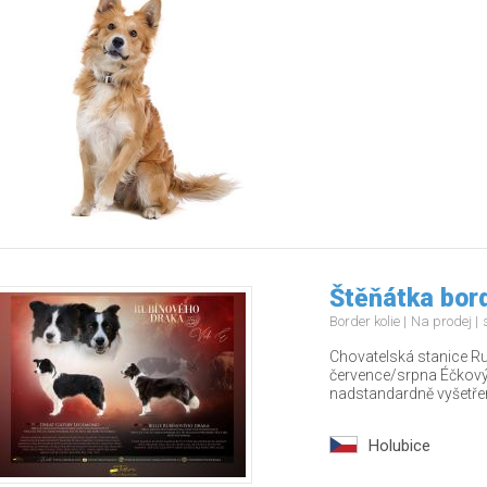
Štěňátka bord
Border kolie
Na prodej
Chovatelská stanice R
července/srpna Éčkový 
nadstandardně vyšetřen
Holubice