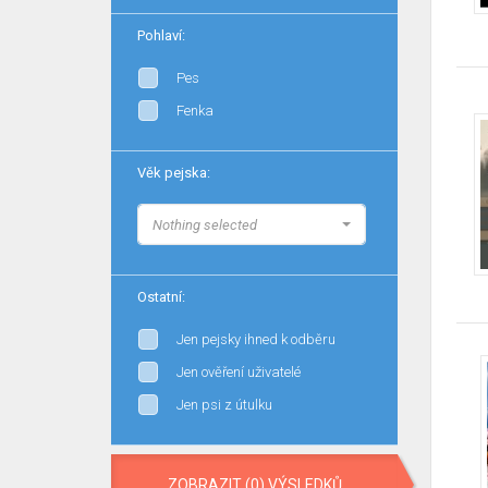
Pohlaví:
Pes
Fenka
Věk pejska:
Nothing selected
Ostatní:
Jen pejsky ihned k odběru
Jen ověření uživatelé
Jen psi z útulku
ZOBRAZIT (0) VÝSLEDKŮ