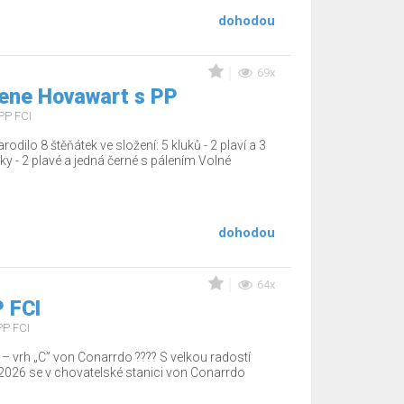
dohodou
69x
ene Hovawart s PP
PP FCI
dilo 8 štěňátek ve složení: 5 kluků - 2 plaví a 3
čky - 2 plavé a jedná černé s pálením Volné
dohodou
64x
 FCI
PP FCI
– vrh „C” von Conarrdo ???? S velkou radostí
2026 se v chovatelské stanici von Conarrdo