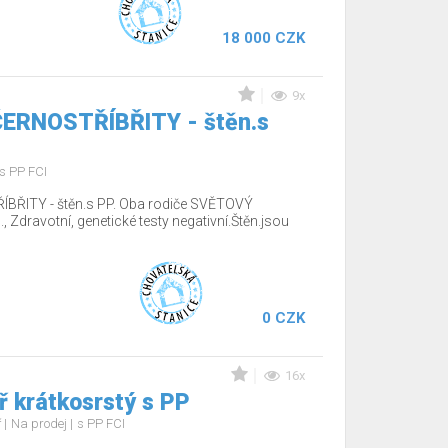
18 000 CZK
9x
 ČERNOSTŘÍBŘITY - štěn.s
s PP FCI
ÍBŘITY - štěn.s PP. Oba rodiče SVĚTOVÝ
Zdravotní, genetické testy negativní.Štěn.jsou
0 CZK
16x
 krátkosrstý s PP
ř
Na prodej
s PP FCI