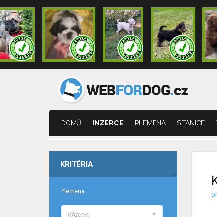
DOMŮ
INZERCE
PLEMENA
STANICE
KRITÉRIA
K
Plemena:
p
Kříženci