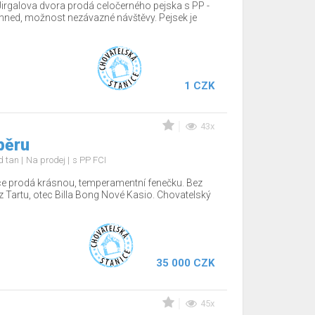
Jirgalova dvora prodá celočerného pejska s PP -
hned, možnost nezávazné návštěvy. Pejsek je
1 CZK
43x
běru
nd tan
Na prodej
s PP FCI
ce prodá krásnou, temperamentní fenečku. Bez
z Tartu, otec Billa Bong Nové Kasio. Chovatelský
35 000 CZK
45x