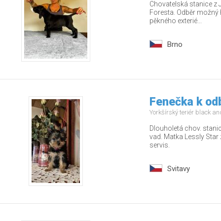
Chovatelská stanice z 
Foresta. Odběr možný 
pěkného exterié...
Brno
Fenečka k od
Yorkšírský teriér black a
Dlouholetá chov. stani
vad. Matka Lessly Star 
servis.
Svitavy