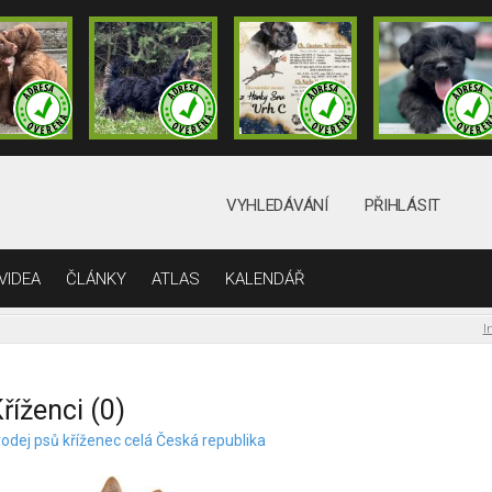
VYHLEDÁVÁNÍ
PŘIHLÁSIT
VIDEA
ČLÁNKY
ATLAS
KALENDÁŘ
I
říženci (0)
rodej psů kříženec celá Česká republika