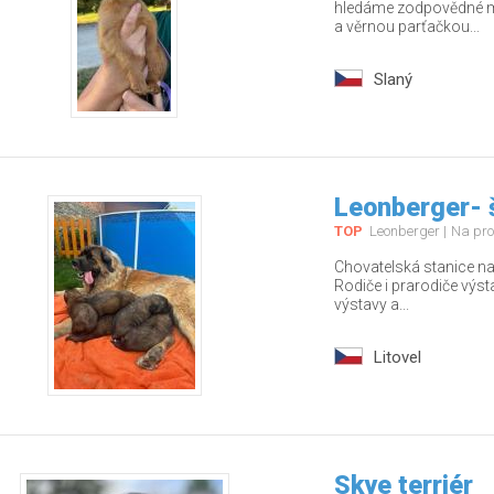
hledáme zodpovědné ma
a věrnou parťačkou...
Slaný
Leonberger- 
TOP
Leonberger
Na pro
Chovatelská stanice nab
Rodiče i prarodiče výs
výstavy a...
Litovel
Skye terriér