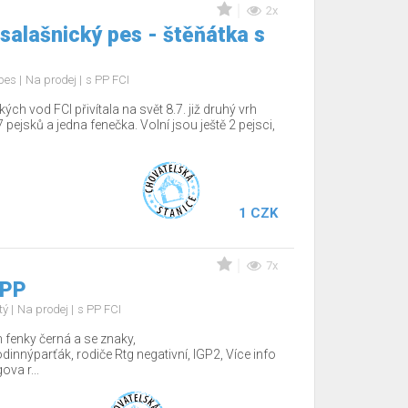
2x
salašnický pes - štěňátka s
 pes
Na prodej
s PP FCI
 vod FCI přivítala na svět 8.7. již druhý vrh
 pejsků a jedna fenečka. Volní jsou ještě 2 pejsci,
1 CZK
7x
 PP
tý
Na prodej
s PP FCI
fenky černá a se znaky,
nnýparťák, rodiče Rtg negativní, IGP2, Více info
va r...