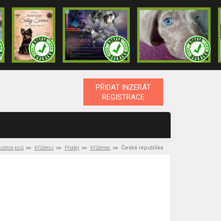
PŘIDAT INZERÁT
REGISTRACE
nzerce psů
Kříženci
Prodej
Kříženec
Česká republika