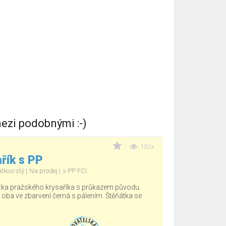
ezi podobnými :-)
132x
řík s PP
átkosrstý
Na prodej
s PP FCI
tka pražského krysaříka s průkazem původu.
, oba ve zbarvení černá s pálením. Štěňátka se