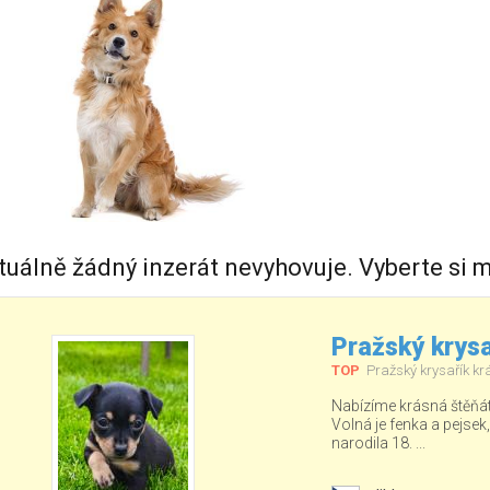
tuálně žádný inzerát nevyhovuje. Vyberte si m
Pražský krysa
TOP
Pražský krysařík kr
Nabízíme krásná štěňá
Volná je fenka a pejsek
narodila 18. ...