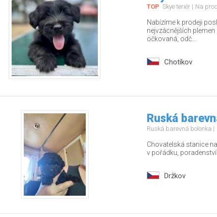
TOP
Skye teriér
Na pro
Nabízíme k prodeji pos
nejvzácnějších plemen – 
očkovaná, odč...
Chotíkov
Ruská barevn
Ruská barevná bolonka
Chovatelská stanice nab
v pořádku, poradenstv
Držkov