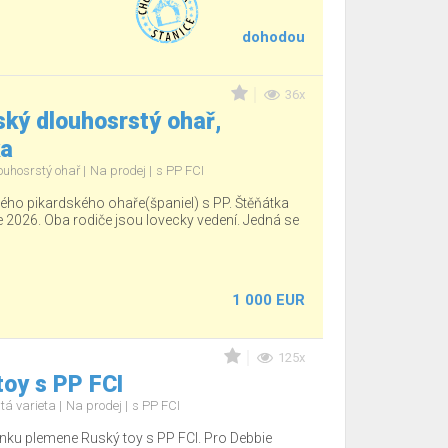
dohodou
36x
ký dlouhosrstý ohař,
ka
ouhosrstý ohař
Na prodej
s PP FCI
ho pikardského ohaře(španiel) s PP. Štěňátka
e 2026. Oba rodiče jsou lovecky vedení. Jedná se
1 000 EUR
125x
oy s PP FCI
tá varieta
Na prodej
s PP FCI
nku plemene Ruský toy s PP FCI. Pro Debbie