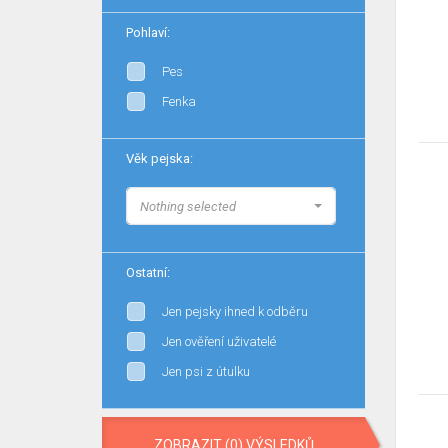
Pohlaví:
Pes
Fenka
Věk pejska:
Nothing selected
Ostatní:
Jen pejsky ihned k odběru
Jen ověření uživatelé
Jen psi z útulku
ZOBRAZIT (0) VÝSLEDKŮ