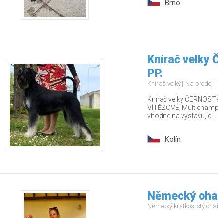
Brno
Knírač velky
PP.
Knírač velký
Na prodej
Knírač velky ČERNOSTŘ
VÍTĚZOVÉ, Multichamp., 
vhodne na vystavu, c...
Kolín
Německý ohař
Německý krátkosrstý oha