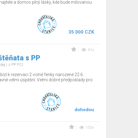
jitele a domov plný lásky, kde bude milovanou
35 000 CZK
91x
štěňata s PP
dej
s PP FCI
ízí k rezervaci 2 volné fenky narozené 22.6..
tavně velmi úspěšní. Velmi dobré předpoklady pro
dohodou
153x