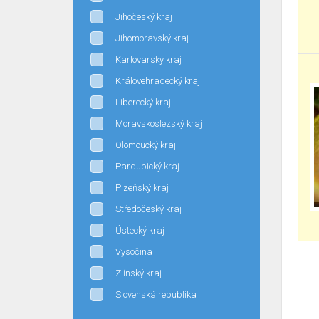
Jihočeský kraj
Jihomoravský kraj
Karlovarský kraj
Královehradecký kraj
Liberecký kraj
Moravskoslezský kraj
Olomoucký kraj
Pardubický kraj
Plzeňský kraj
Středočeský kraj
Ústecký kraj
Vysočina
Zlínský kraj
Slovenská republika