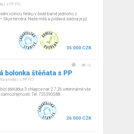
dej
s PP FCI
lední volnou fenku v šedé barvě jednoho z
Skye terriéra. Naše milá a zvídavá slečna je již
35 000 CZK
6x
á bolonka štěňata s PP
Na prodej
s PP FCI
ízí štěňátka 3 chlapce nar 2.7.26 veterinárně vše
í samozřejmostí. Tel. 725390588
26 000 CZK