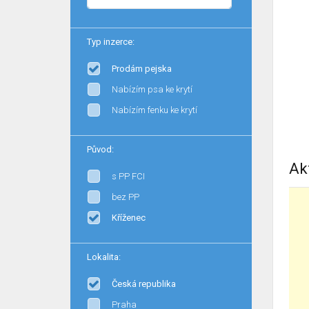
Typ inzerce:
Prodám pejska
Nabízím psa ke krytí
Nabízím fenku ke krytí
Původ:
Ak
s PP FCI
bez PP
Kříženec
Lokalita:
Česká republika
Praha