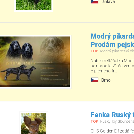
Jihlava
Modrý pikards
Prodám pejs
TOP
Modrý pikardský dl
Nabízím štěňátka Modré
se narodila 21.červenc
o plemeno fr...
Brno
Fenka Ruský t
TOP
Ruský Toy dlouhosrs
CHS Golden Elf zadá fe