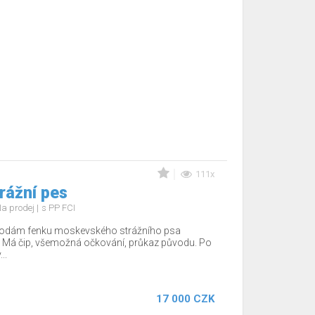
111x
rážní pes
a prodej
s PP FCI
rodám fenku moskevského strážního psa
 Má čip, všemožná očkování, průkaz původu. Po
..
17 000 CZK