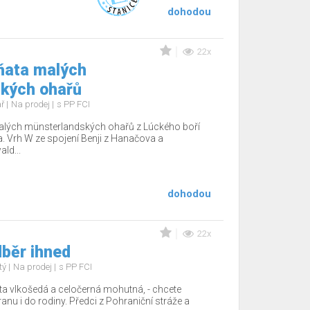
dohodou
22x
ňata malých
kých ohařů
ař
Na prodej
s PP FCI
alých münsterlandských ohařů z Lúckého boří
ka. Vrh W ze spojení Benji z Hanačova a
ld...
dohodou
22x
běr ihned
tý
Na prodej
s PP FCI
a vlkošedá a celočerná mohutná, - chcete
nu i do rodiny. Předci z Pohraniční stráže a