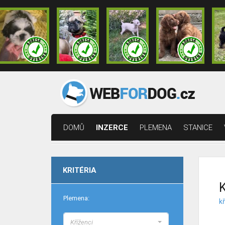
DOMŮ
INZERCE
PLEMENA
STANICE
KRITÉRIA
K
Plemena:
kř
Kříženci