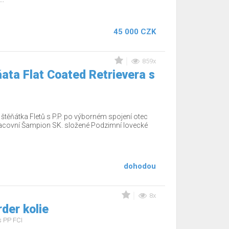
45 000 CZK
859x
ata Flat Coated Retrievera s
těňátka Fletů s P.P. po výborném spojení otec
acovní Šampion SK. složené Podzimní lovecké
dohodou
8x
rder kolie
s PP FCI