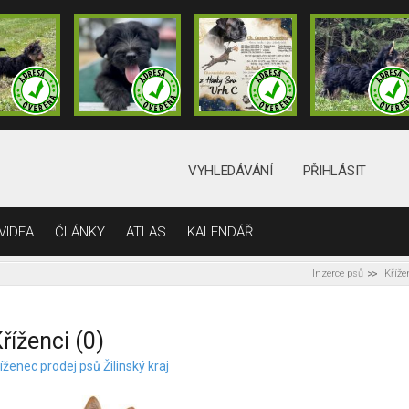
VYHLEDÁVÁNÍ
PŘIHLÁSIT
VIDEA
ČLÁNKY
ATLAS
KALENDÁŘ
Inzerce psů
Kříže
říženci (0)
íženec prodej psů Žilinský kraj