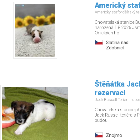
Americký staf
Americký stafordšírský te
Chovatelská stanice Bu
narozená 1.8.2026 Jsm
Orlických hor, ...
Slatina nad
Zdobnicí
Štěňátka Jack
rezervaci
Jack Russell Teriér hrubo
Chovatelská stanice př
Jack Russell teriéra s P
budou...
Znojmo