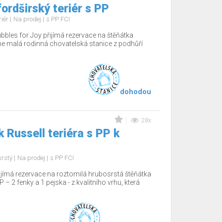
ordširský teriér s PP
riér
Na prodej
s PP FCI
bbles for Joy přijímá rezervace na štěňátka
e malá rodinná chovatelská stanice z podhůří
dohodou
28x
 Russell teriéra s PP k
srstý
Na prodej
s PP FCI
ijímá rezervace na roztomilá hrubosrstá štěňátka
P – 2 fenky a 1 pejska - z kvalitního vrhu, která