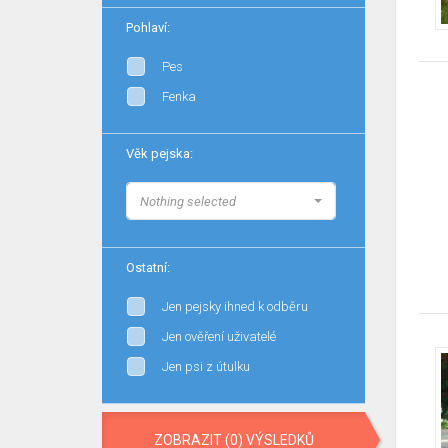
Pohlaví:
Pes
Fenka
Věk pejska:
Nothing selected
Ostatní:
Jen pejsky ihned k odběru
Jen ověření uživatelé
Jen psi z útulku
ZOBRAZIT (0) VÝSLEDKŮ