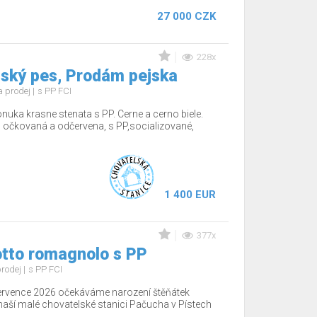
27 000 CZK
228x
ský pes, Prodám pejska
 prodej
s PP FCI
nuka krasne stenata s PP. Cerne a cerno biele.
 očkovaná a odčervena, s PP,socializované,
1 400 EUR
377x
otto romagnolo s PP
rodej
s PP FCI
ervence 2026 očekáváme narození štěňátek
aší malé chovatelské stanici Pačucha v Pístech
..