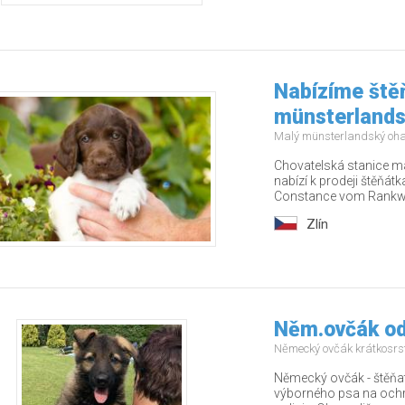
Nabízíme ště
münsterlands
Malý münsterlandský oh
Chovatelská stanice m
nabízí k prodeji štěňát
Constance vom Rankwa
Zlín
Něm.ovčák od
Německý ovčák krátkosrs
Německý ovčák - štěňat
výborného psa na ochra