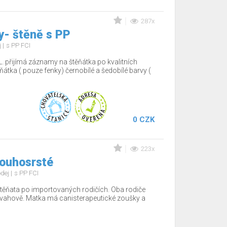
287x
y- štěně s PP
j
s PP FCI
. přijímá záznamy na štěňátka po kvalitních
ěňátka ( pouze fenky) černobílé a šedobílé barvy (
0 CZK
223x
louhosrsté
odej
s PP FCI
těňata po importovaných rodičích. Oba rodiče
povahově. Matka má canisterapeutické zoušky a