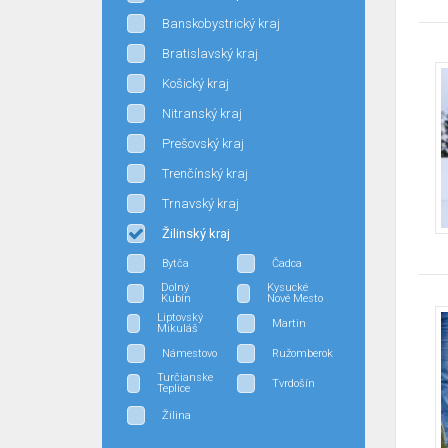
Banskobystrický kraj
Bratislavský kraj
Košický kraj
Nitranský kraj
Prešovský kraj
Trenčínský kraj
Trnavský kraj
Žilinský kraj
Bytča
Čadca
Dolný
Kysucké
Kubín
Nové Mesto
Liptovský
Martin
Mikuláš
Námestovo
Ružomberok
Turčianske
Tvrdošín
Teplice
Žilina