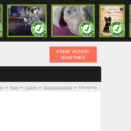
PŘIDAT INZERÁT
REGISTRACE
nci
Prodej
Kříženec
Slovenská republika
Žilinský kraj