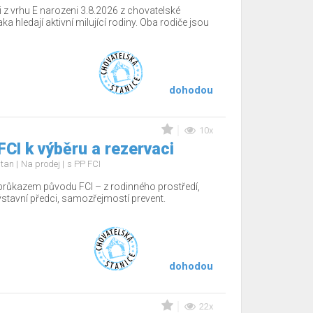
 z vrhu E narozeni 3.8.2026 z chovatelské
a hledají aktivní milující rodiny. Oba rodiče jsou
dohodou
10x
FCI k výběru a rezervaci
d tan
Na prodej
s PP FCI
 průkazem původu FCI – z rodinného prostředí,
 výstavní předci, samozřejmostí prevent.
dohodou
22x