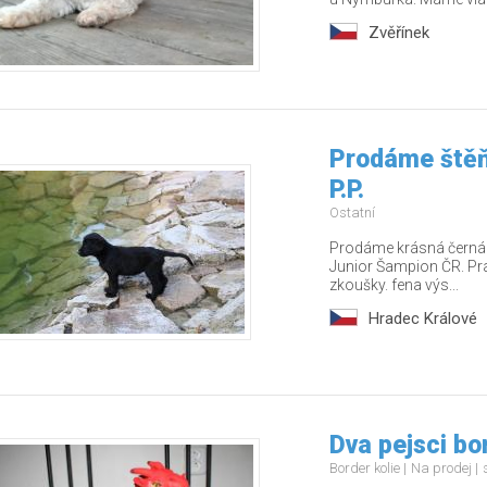
Zvěřínek
Prodáme štěň
P.P.
Ostatní
Prodáme krásná černá š
Junior Šampion ČR. Pr
zkoušky. fena výs...
Hradec Králové
Dva pejsci bo
Border kolie
Na prodej