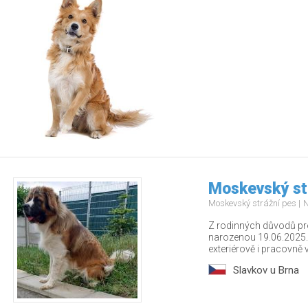
Moskevský st
Moskevský strážní pes
N
Z rodinných důvodů p
narozenou 19.06.2025.
exteriérově i pracovně v.
Slavkov u Brna