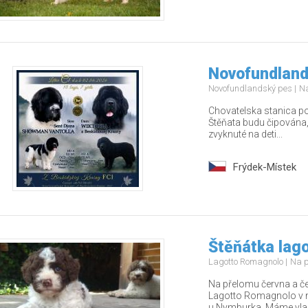
Novofundland
Novofundlandský pes
Na
Chovatelska stanica po
Štěňata budu čipována,
zvyknuté na deti...
Frýdek-Místek
Štěňátka lag
Lagotto Romagnolo
Na p
Na přelomu června a č
Lagotto Romagnolo v n
u Nymburka. Máme vla.