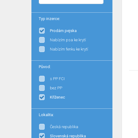
Typ inzerce:
Prodám pejska
Nabízím psa ke krytí
Nabízím fenku ke krytí
Původ:
s PP FCI
bez PP
Kříženec
Lokalita:
Česká republika
Slovenská republika