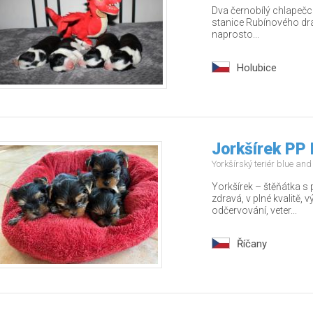
Dva černobílý chlapečci
stanice Rubínového drak
naprosto...
Holubice
Jorkšírek PP 
Yorkšírský teriér blue an
Yorkšírek – štěňátka s
zdravá, v plné kvalitě,
odčervování, veter...
Říčany