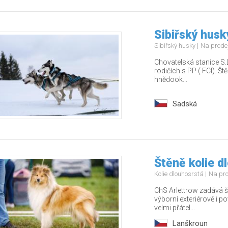
Sibiřský husk
Sibiřský husky
Na prode
Chovatelská stanice S.L
rodičích s PP ( FCI). Št
hnědook...
Sadská
Štěně kolie d
Kolie dlouhosrstá
Na pr
ChS Arlettrow zadává š
výborní exteriérově i 
velmi přátel...
Lanškroun