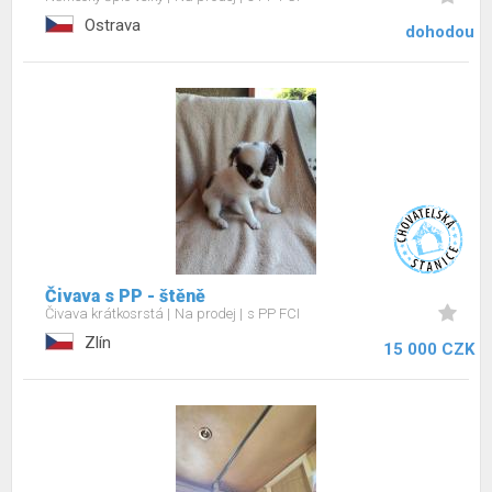
Ostrava
dohodou
Čivava s PP - štěně
Čivava krátkosrstá
Na prodej
s PP FCI
Zlín
15 000 CZK