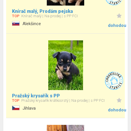
Knírač malý, Prodám pejska
TOP
Knírač malý
Na prodej
s PP FCI
Alekšince
dohodou
Pražský krysařík s PP
TOP
Pražský krysařík krátkosrstý
Na prodej
s PP FCI
Jihlava
dohodou