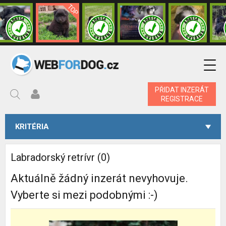
PŘIDAT INZERÁT
REGISTRACE
KRITÉRIA
Labradorský retrívr (0)
Aktuálně žádný inzerát nevyhovuje.
Vyberte si mezi podobnými :-)