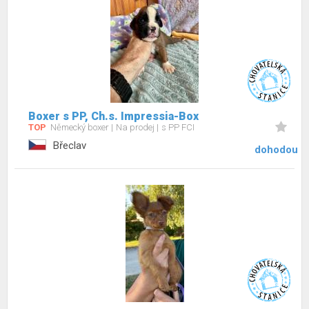
Boxer s PP, Ch.s. Impressia-Box
TOP
Německý boxer
Na prodej
s PP FCI
Břeclav
dohodou