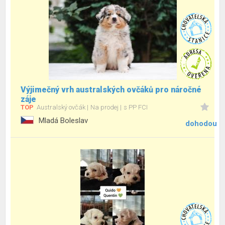
Výjimečný vrh australských ovčáků pro náročné
záje
TOP
Australský ovčák
Na prodej
s PP FCI
Mladá Boleslav
dohodou