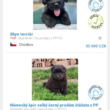
Skye terriér
TOP
Skye teriér
Na prodej
s PP FCI
Chotíkov
35 000 CZK
Německý špic velký černý prodám štěňata s PP
Německý špic velký
Na prodej
s PP FCI