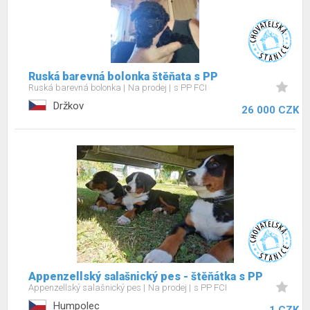
Ruská barevná bolonka štěňata s PP
Ruská barevná bolonka
Na prodej
s PP FCI
Držkov
26 000 CZK
Appenzellský salašnický pes - štěňátka s PP
Appenzellský salašnický pes
Na prodej
s PP FCI
Humpolec