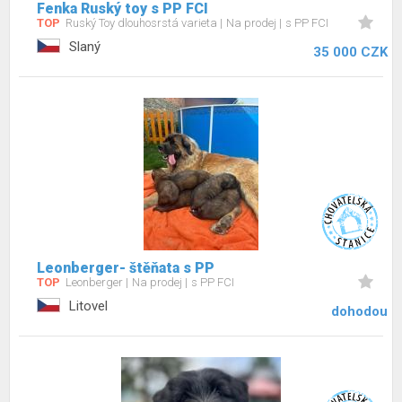
Fenka Ruský toy s PP FCI
TOP
Ruský Toy dlouhosrstá varieta
Na prodej
s PP FCI
Slaný
35 000 CZK
Leonberger- štěňata s PP
TOP
Leonberger
Na prodej
s PP FCI
Litovel
dohodou