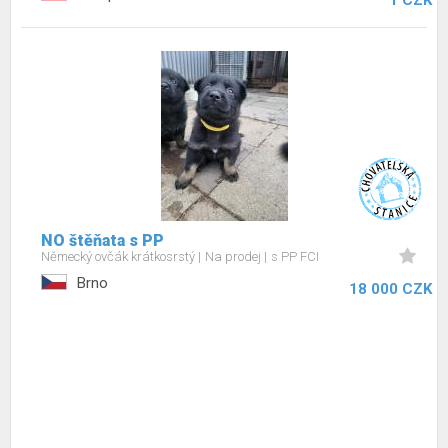
1 CZK
NO štěňata s PP
Německý ovčák krátkosrstý
Na prodej
s PP FCI
Brno
18 000 CZK