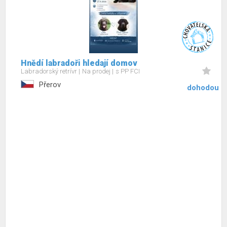
Hnědí labradoři hledají domov
Labradorský retrívr
Na prodej
s PP FCI
Přerov
dohodou