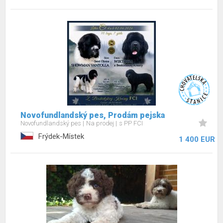
Novofundlandský pes, Prodám pejska
Novofundlandský pes
Na prodej
s PP FCI
Frýdek-Místek
1 400 EUR