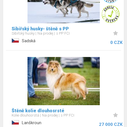
Sibiřský husky- štěně s PP
Sibiřský husky
Na prodej
s PP FCI
Sadská
0 CZK
Štěně kolie dlouhosrsté
Kolie dlouhosrstá
Na prodej
s PP FCI
Lanškroun
27 000 CZK