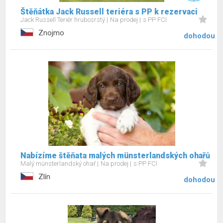
Štěňátka Jack Russell teriéra s PP k rezervaci
Jack Russell Teriér hrubosrstý
Na prodej
s PP FCI
Znojmo
dohodou
Nabízíme štěňata malých münsterlandských ohařů
Malý münsterlandský ohař
Na prodej
s PP FCI
Zlín
dohodou