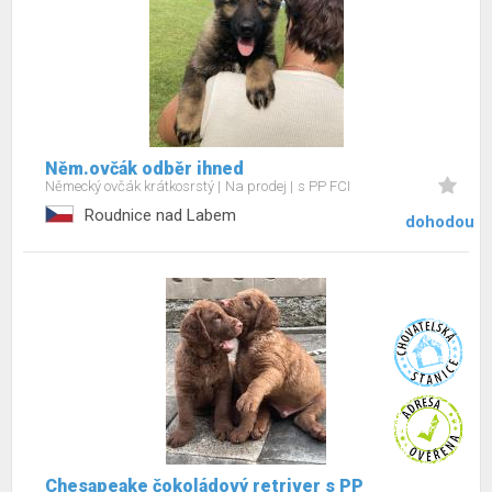
Něm.ovčák odběr ihned
Německý ovčák krátkosrstý
Na prodej
s PP FCI
Roudnice nad Labem
dohodou
Chesapeake čokoládový retriver s PP