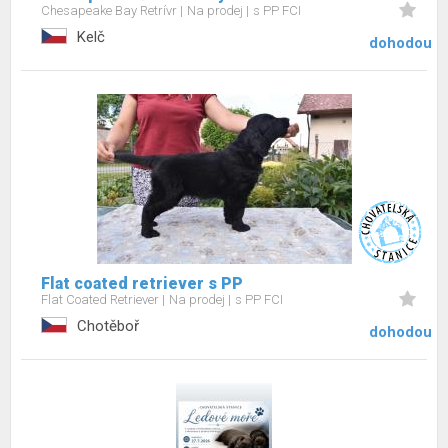
Chesapeake Bay Retrívr
Na prodej
s PP FCI
Kelč
dohodou
Flat coated retriever s PP
Flat Coated Retriever
Na prodej
s PP FCI
Chotěboř
dohodou