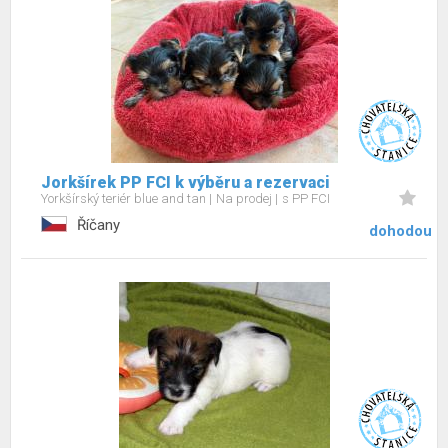
Jorkšírek PP FCI k výběru a rezervaci
Yorkšírský teriér blue and tan
Na prodej
s PP FCI
Říčany
dohodou