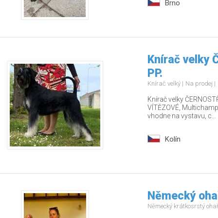
Brno
Knírač velky
PP.
Knírač velký
Na prodej
Knírač velky ČERNOSTŘ
VÍTĚZOVÉ, Multichamp., 
vhodne na vystavu, c...
Kolín
Německý ohař
Německý krátkosrstý oha