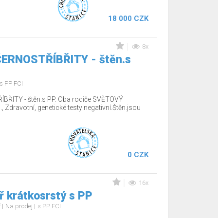
18 000 CZK
8x
 ČERNOSTŘÍBŘITY - štěn.s
s PP FCI
ÍBŘITY - štěn.s PP. Oba rodiče SVĚTOVÝ
Zdravotní, genetické testy negativní.Štěn.jsou
0 CZK
16x
 krátkosrstý s PP
ř
Na prodej
s PP FCI