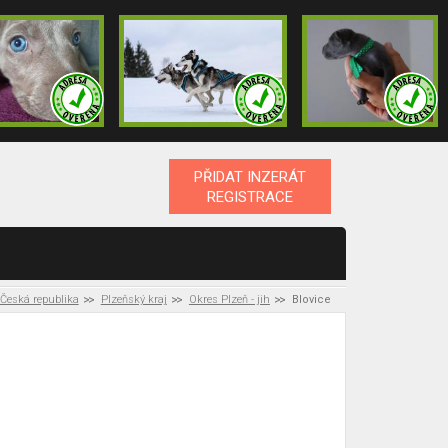
PŘIDAT INZERÁT
REGISTRACE
Česká republika
Plzeňský kraj
Okres Plzeň - jih
Blovice