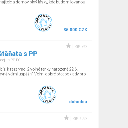
jitele a domov plný lásky, kde bude milovanou
35 000 CZK
91x
štěňata s PP
dej
s PP FCI
ízí k rezervaci 2 volné fenky narozené 22.6..
tavně velmi úspěšní. Velmi dobré předpoklady pro
dohodou
153x