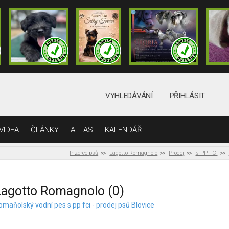
VYHLEDÁVÁNÍ
PŘIHLÁSIT
VIDEA
ČLÁNKY
ATLAS
KALENDÁŘ
Inzerce psů
Lagotto Romagnolo
Prodej
s PP FCI
agotto Romagnolo (0)
omaňolský vodní pes s pp fci - prodej psů Blovice