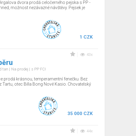
Jirgalova dvora prodá celočerného pejska s PP -
hned, možnost nezávazné návštěvy. Pejsek je
1 CZK
43x
běru
nd tan
Na prodej
s PP FCI
ce prodá krásnou, temperamentní fenečku. Bez
z Tartu, otec Billa Bong Nové Kasio. Chovatelský
35 000 CZK
44x