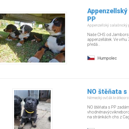
Appenzellský 
PP
Appenzellský salašnický
Naše CHS od Jamborských
appenzellátek. Ve vrhu 7
předá...
Humpolec
NO štěňata s
Německý ovčák krátkosrs
NO štěňata s PP zadám 
vhodnénavýcvikneborodi
na stránkách chs z Cago