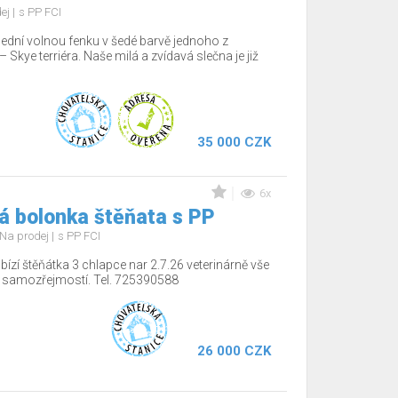
dej
s PP FCI
lední volnou fenku v šedé barvě jednoho z
Skye terriéra. Naše milá a zvídavá slečna je již
35 000 CZK
6x
á bolonka štěňata s PP
Na prodej
s PP FCI
ízí štěňátka 3 chlapce nar 2.7.26 veterinárně vše
í samozřejmostí. Tel. 725390588
26 000 CZK