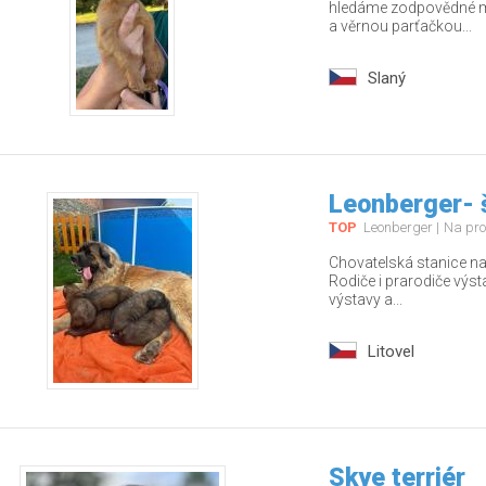
hledáme zodpovědné ma
a věrnou parťačkou...
Slaný
Leonberger- 
TOP
Leonberger
Na pro
Chovatelská stanice nab
Rodiče i prarodiče výs
výstavy a...
Litovel
Skye terriér