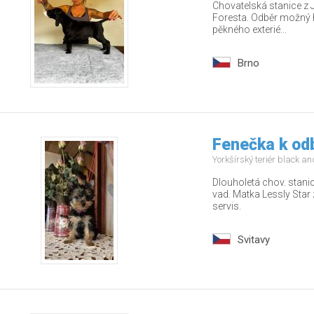
Chovatelská stanice z 
Foresta. Odběr možný 
pěkného exterié...
Brno
Fenečka k od
Yorkšírský teriér black a
Dlouholetá chov. stani
vad. Matka Lessly Star 
servis.
Svitavy