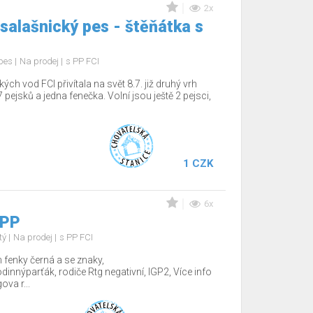
2x
salašnický pes - štěňátka s
 pes
Na prodej
s PP FCI
 vod FCI přivítala na svět 8.7. již druhý vrh
 pejsků a jedna fenečka. Volní jsou ještě 2 pejsci,
1 CZK
6x
 PP
tý
Na prodej
s PP FCI
fenky černá a se znaky,
nnýparťák, rodiče Rtg negativní, IGP2, Více info
va r...