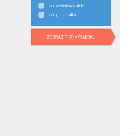
Jen ověření uživatelé
Jen psi z útulku
ZOBRAZIT (0) VÝSLEDKŮ