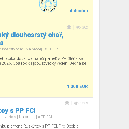
dohodou
36x
ký dlouhosrstý ohař,
ka
ouhosrstý ohař
Na prodej
s PP FCI
ho pikardského ohaře(španiel) s PP. Štěňátka
e 2026. Oba rodiče jsou lovecky vedení. Jedná se
1 000 EUR
125x
oy s PP FCI
tá varieta
Na prodej
s PP FCI
nku plemene Ruský toy s PP FCI. Pro Debbie