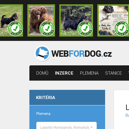
DOMŮ
INZERCE
PLEMENA
STANICE
KRITÉRIA
L
Plemena:
R
Lagotto Romagnolo, Romaňolský vodní pes