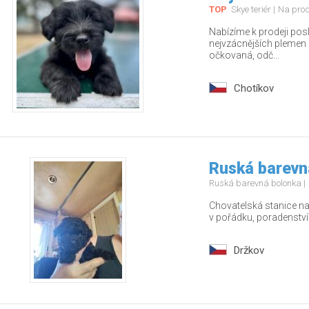
TOP
Skye teriér
Na pro
Nabízíme k prodeji pos
nejvzácnějších plemen – 
očkovaná, odč...
Chotíkov
Ruská barevn
Ruská barevná bolonka
Chovatelská stanice nab
v pořádku, poradenstv
Držkov