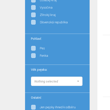
Ústecký kraj
Vysočina
Zlínský kraj
Slovenská republika
Pohlaví:
Pes
Fenka
Věk pejska:
Nothing selected
Ostatní:
Jen pejsky ihned k odběru