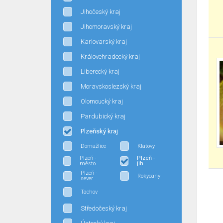
Jihočeský kraj
Jihomoravský kraj
Karlovarský kraj
Královehradecký kraj
Liberecký kraj
Moravskoslezský kraj
Olomoucký kraj
Pardubický kraj
Plzeňský kraj
Domažlice
Klatovy
Plzeň -
Plzeň -
město
jih
Plzeň -
Rokycany
sever
Tachov
Středočeský kraj