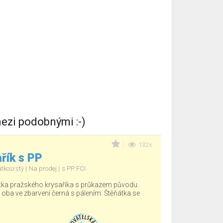
ezi podobnými :-)
132x
řík s PP
átkosrstý
Na prodej
s PP FCI
tka pražského krysaříka s průkazem původu.
, oba ve zbarvení černá s pálením. Štěňátka se