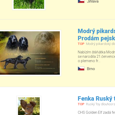
Jihlava
Modrý pikards
Prodám pejs
TOP
Modrý pikardský dl
Nabízím štěňátka Modré
se narodila 21.červenc
o plemeno fr...
Brno
Fenka Ruský t
TOP
Ruský Toy dlouhosrs
CHS Golden Elf zadá fe