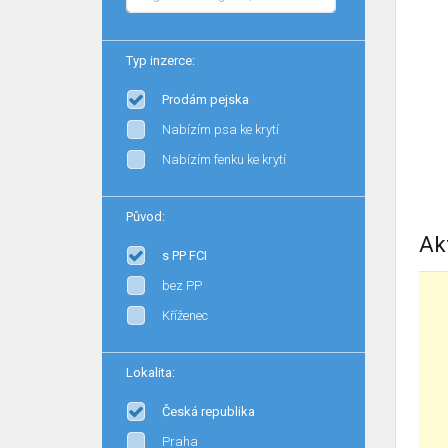
Typ inzerce:
Prodám pejska
Nabízím psa ke krytí
Nabízím fenku ke krytí
Původ:
Ak
s PP FCI
bez PP
Kříženec
Lokalita:
Česká republika
Praha