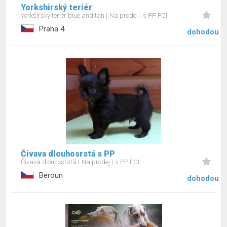
Yorkshirský teriér
Yorkšírský teriér blue and tan
Na prodej
s PP FCI
Praha 4
dohodou
Čivava dlouhosrstá s PP
Čivava dlouhosrstá
Na prodej
s PP FCI
Beroun
dohodou