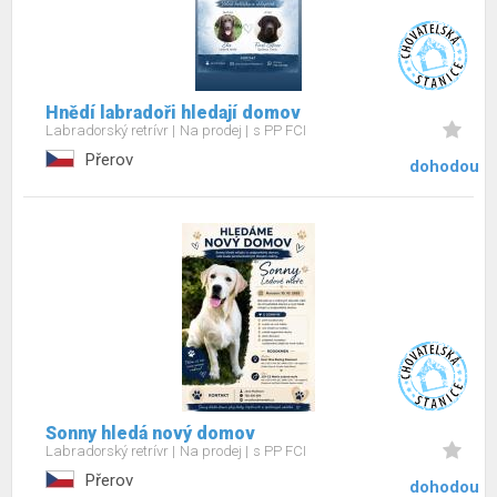
Hnědí labradoři hledají domov
Labradorský retrívr
Na prodej
s PP FCI
Přerov
dohodou
Sonny hledá nový domov
Labradorský retrívr
Na prodej
s PP FCI
Přerov
dohodou