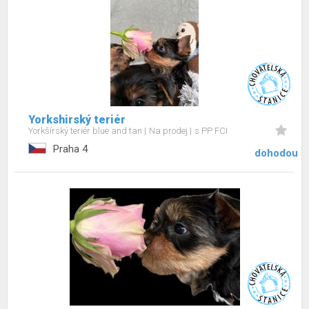
Yorkshirský teriér
Yorkšírský teriér blue and tan
Na prodej
s PP FCI
Praha 4
dohodou