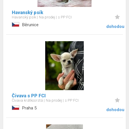
Havanský psík
Havanský psík
Na prodej
s PP FCI
Běrunice
dohodou
Čivava s PP FCI
Čivava krátkosrstá
Na prodej
s PP FCI
Praha 5
dohodou