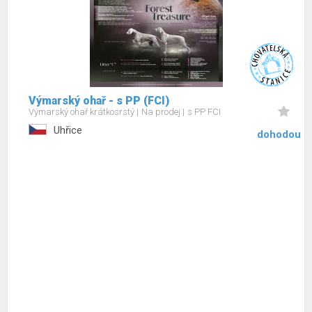
Výmarský ohař - s PP (FCI)
Výmarský ohař krátkosrstý
Na prodej
s PP FCI
Uhřice
dohodou