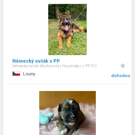
Německý ovčák s PP
Německý ovčák dlouhosrstý
Na prodej
s PP FCI
Louny
dohodou