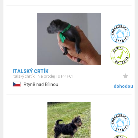
ITALSKÝ CRTÍK
Italský chrtík
Na prodej
s PP FCI
Rtyně nad Bílinou
dohodou