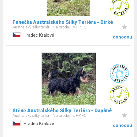
Fenečka Australského Silky Teriéra - Dirké
Australský silky teriér
Na prodej
s PP FCI
Hradec Králové
dohodou
Štěně Australského Silky Teriéra - Daphné
Australský silky teriér
Na prodej
s PP FCI
Hradec Králové
dohodou