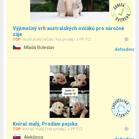
Výjimečný vrh australských ovčáků pro náročné
záje
TOP
Australský ovčák
Na prodej
s PP FCI
Mladá Boleslav
dohodou
Knírač malý, Prodám pejska
TOP
Knírač malý
Na prodej
s PP FCI
Alekšince