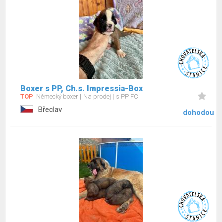
Boxer s PP, Ch.s. Impressia-Box
TOP
Německý boxer
Na prodej
s PP FCI
Břeclav
dohodou