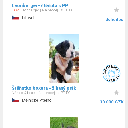
Leonberger- štěňata s PP
TOP
Leonberger
Na prodej
s PP FCI
Litovel
dohodou
Štěňátko boxera - žíhaný psík
Německý boxer
Na prodej
s PP FCI
Mělnické Vtelno
30 000 CZK