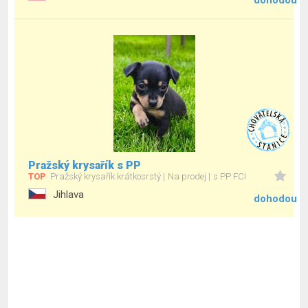
dohodou
Pražský krysařík s PP
TOP
Pražský krysařík krátkosrstý
Na prodej
s PP FCI
Jihlava
dohodou