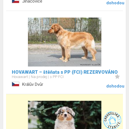
Jinačovice
dohodou
HOVAWART – štěňata s PP (FCI) REZERVOVÁNO
Hovawart
Na prodej
s PP FCI
Králův Dvůr
dohodou