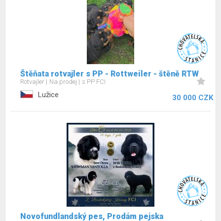
Štěňata rotvajler s PP - Rottweiler - štěně RTW
Rotvajler
Na prodej
s PP FCI
Lužice
30 000 CZK
Novofundlandský pes, Prodám pejska