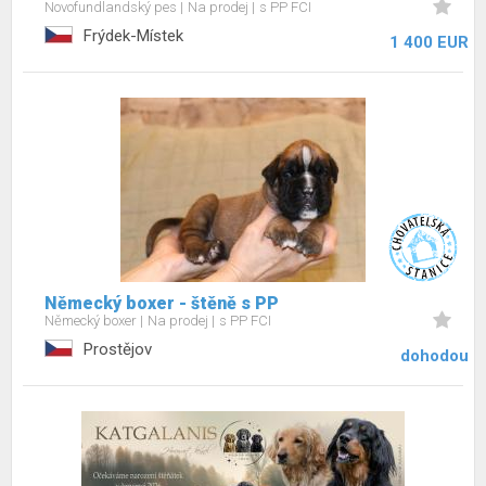
Novofundlandský pes
Na prodej
s PP FCI
Frýdek-Místek
1 400 EUR
Německý boxer - štěně s PP
Německý boxer
Na prodej
s PP FCI
Prostějov
dohodou