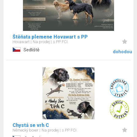
Štěňata plemene Hovawart s PP
Hovawart
Na prodej
s PP FCI
Sedliště
dohodou
Chystá se vrh C
Německý boxer
Na prodej
s PP FCI