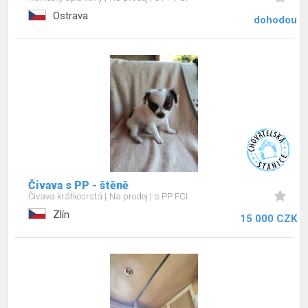
Ostrava
dohodou
Čivava s PP - štěně
Čivava krátkosrstá
Na prodej
s PP FCI
Zlín
15 000 CZK