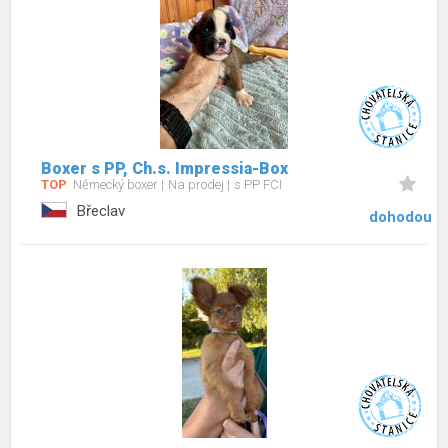
Boxer s PP, Ch.s. Impressia-Box
TOP
Německý boxer
Na prodej
s PP FCI
Břeclav
dohodou