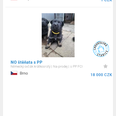
1 CZK
NO štěňata s PP
Německý ovčák krátkosrstý
Na prodej
s PP FCI
Brno
18 000 CZK