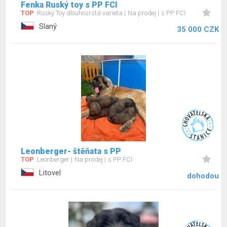
Fenka Ruský toy s PP FCI
TOP
Ruský Toy dlouhosrstá varieta
Na prodej
s PP FCI
Slaný
35 000 CZK
Leonberger- štěňata s PP
TOP
Leonberger
Na prodej
s PP FCI
Litovel
dohodou