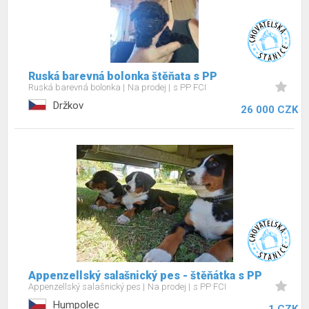
Ruská barevná bolonka štěňata s PP
Ruská barevná bolonka
Na prodej
s PP FCI
Držkov
26 000 CZK
Appenzellský salašnický pes - štěňátka s PP
Appenzellský salašnický pes
Na prodej
s PP FCI
Humpolec