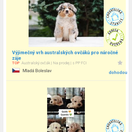
Výjimečný vrh australských ovčáků pro náročné
záje
TOP
Australský ovčák
Na prodej
s PP FCI
Mladá Boleslav
dohodou