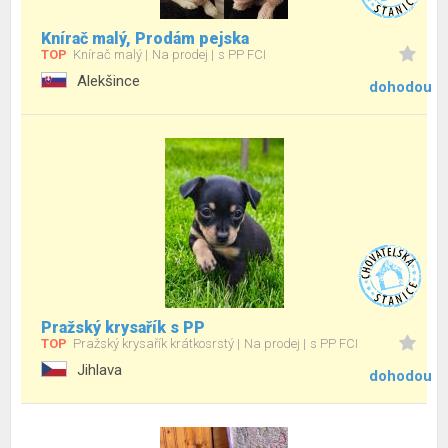
Knírač malý, Prodám pejska
TOP
Knírač malý
Na prodej
s PP FCI
Alekšince
dohodou
Pražský krysařík s PP
TOP
Pražský krysařík krátkosrstý
Na prodej
s PP FCI
Jihlava
dohodou