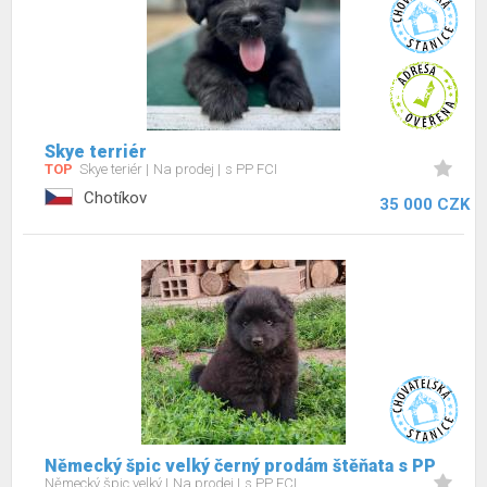
Skye terriér
TOP
Skye teriér
Na prodej
s PP FCI
Chotíkov
35 000 CZK
Německý špic velký černý prodám štěňata s PP
Německý špic velký
Na prodej
s PP FCI