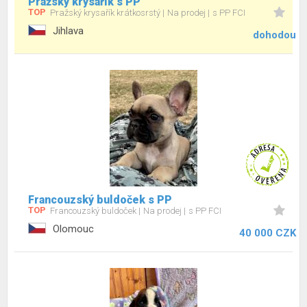
Pražský krysařík s PP
TOP
Pražský krysařík krátkosrstý
Na prodej
s PP FCI
Jihlava
dohodou
Francouzský buldoček s PP
TOP
Francouzský buldoček
Na prodej
s PP FCI
Olomouc
40 000 CZK