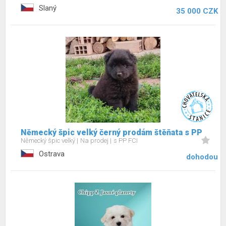
Slaný
35 000 CZK
Německý špic velký černý prodám štěňata s PP
Německý špic velký
Na prodej
s PP FCI
Ostrava
dohodou