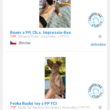
Boxer s PP, Ch.s. Impressia-Box
TOP
Německý boxer
Na prodej
s PP FCI
Břeclav
dohodou
Fenka Ruský toy s PP FCI
TOP
Ruský Toy dlouhosrstá varieta
Na prodej
s PP FCI