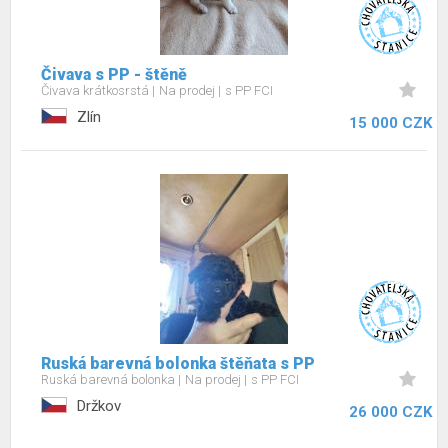
Čivava s PP - štěně
Čivava krátkosrstá
Na prodej
s PP FCI
Zlín
15 000 CZK
Ruská barevná bolonka štěňata s PP
Ruská barevná bolonka
Na prodej
s PP FCI
Držkov
26 000 CZK