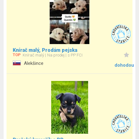
Knírač malý, Prodám pejska
TOP
Knírač malý
Na prodej
s PP FCI
Alekšince
dohodou