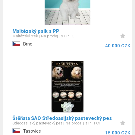
Maltézský psík s PP
Maltézský psík
Na prodej
s PP FCI
Brno
40 000 CZK
Štěňata SAO Středoasijský pastevecký pes
Středoasijský pastevecký pes
Na prodej
s PP FCI
Tasovice
15 000 CZK