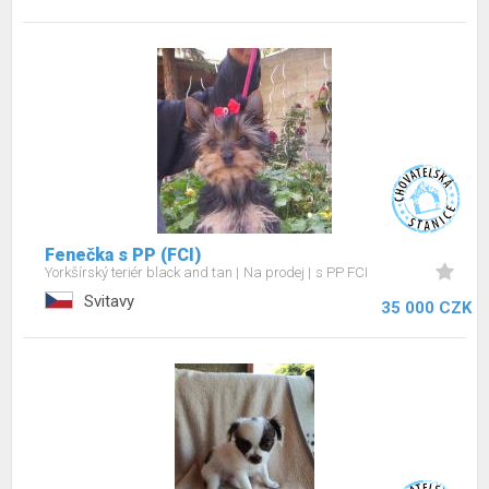
Fenečka s PP (FCI)
Yorkšírský teriér black and tan
Na prodej
s PP FCI
Svitavy
35 000 CZK