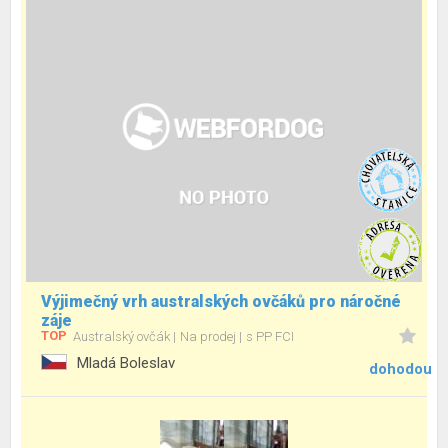
Výjimečný vrh australských ovčáků pro náročné
záje
TOP
Australský ovčák
Na prodej
s PP FCI
Mladá Boleslav
dohodou