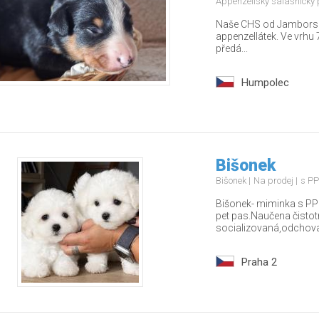
Appenzellský salašnický
Naše CHS od Jamborských
appenzellátek. Ve vrhu 7
předá...
Humpolec
Bišonek
Bišonek
Na prodej
s PP
Bišonek- miminka s PP
pet pas.Naučena čisto
socializovaná,odchova
Praha 2