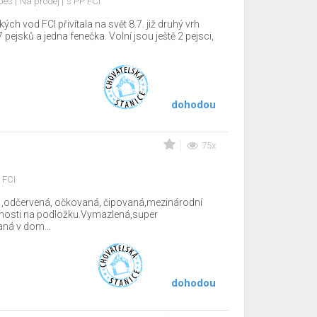
 pes
Na prodej
s PP FCI
 vod FCI přivítala na svět 8.7. již druhý vrh
 pejsků a jedna fenečka. Volní jsou ještě 2 pejsci,
dohodou
75x
 FCI
 ,odčervená, očkovaná, čipovaná,mezinárodní
tnosti na podložku.Vymazlená,super
ná v dom...
dohodou