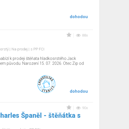
dohodou
88x
osrstý
Na prodej
s PP FCI
ízí k prodeji štěňata hladkosrstého Jack
zem původu. Narození 15. 07. 2026. Otec:Zip od
dohodou
90x
Charles Španěl - štěňátka s