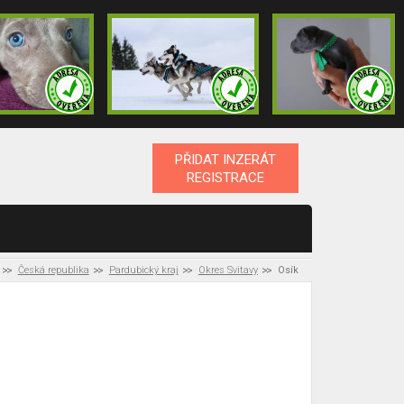
PŘIDAT INZERÁT
REGISTRACE
Česká republika
Pardubický kraj
Okres Svitavy
Osík