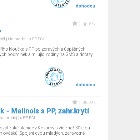
dohodou
65x
P
aněl
Na prodej
s PP FCI
řího kloučka s PP po zdravých a úspěšných
ých podmínek a milující rodiny na SMS a dotazy
dohodou
53x
 - Malinois s PP, zahr.krytí
Na prodej
s PP FCI
ovatelské stanice z Kovárny s více než 30letou
ch ovčáků. Spojení dvou mladých, zdravotně