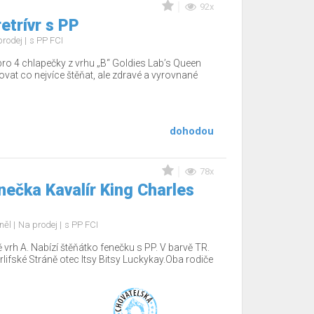
92x
etrívr s PP
prodej
s PP FCI
ro 4 chlapečky z vrhu „B“ Goldies Lab’s Queen
vat co nejvíce štěňat, ale zdravé a vyrovnané
dohodou
78x
nečka Kavalír King Charles
aněl
Na prodej
s PP FCI
ě vrh A. Nabízí štěňátko fenečku s PP. V barvě TR.
ifské Stráně otec Itsy Bitsy Luckykay.Oba rodiče