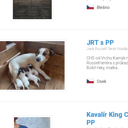
Blešno
JRT s PP
Jack Russell Teriér hladk
CHS od Vrchu Kamýk nab
Russell teriéra s průka
Bobří řeky, matka...
Osek
Kavalír King 
PP