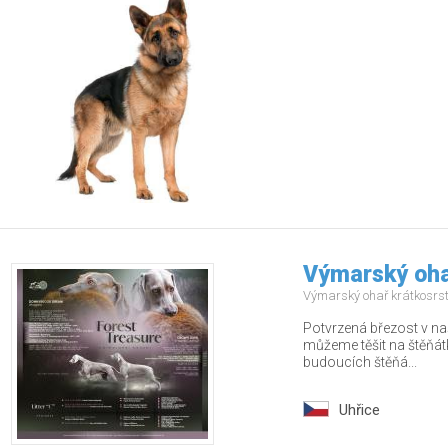
Výmarský ohař
Výmarský ohař krátkosrs
Potvrzená březost v na
můžeme těšit na štěňá
budoucích štěňá...
Uhřice