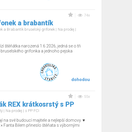
74x
fonek a brabantík
nek a Brabantík bruselský grifonek
Na prodej
í štěňátka narozená 1.6.2026, jedná se o tři
 bruselského grifonka a jednoho pejska
dohodou
55x
k REX krátkosrstý s PP
tý
Na prodej
s PP FCI
ají na své budoucí majitele a nejlepší domovy. ♥️
 × Fanta Bilem přineslo štěňata s výbornými