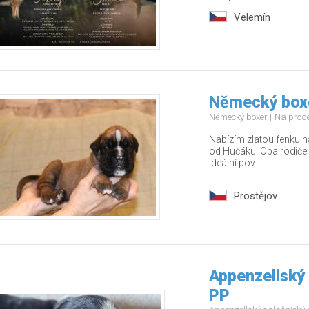
Velemín
Německý boxe
Německý boxer
Na prod
Nabízím zlatou fenku n
od Hučáku. Oba rodiče 
ideální pov...
Prostějov
Appenzellský 
PP