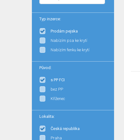
Typ inzerce:
Prodám pejska
Nabízím psa ke krytí
Nabízím fenku ke krytí
Původ:
s PP FCI
bez PP
Kříženec
Lokalita:
Česká republika
Praha