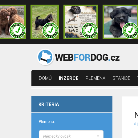
DOMŮ
INZERCE
PLEMENA
STANICE
KRITÉRIA
Plemena:
s 
Německý ovčák