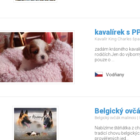
kavalírek s P
Kavalír King Charles šp
zadám krásného kavalí
rodičích.Jen do výborn
pouze o ...
Vodňany
Belgický ovčák
Belgický ovčák malinois
Nabízíme štěňátka z ch
tradicí chovu belgický
prověřených jed...