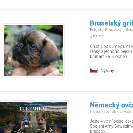
Bruselský gri
Belgický, Bruselský grifo
s PP FCI
Ch.st. Los Lumpos nabíz
fenky a jednoho pejska
brabantíka. K odběru ...
Nýřany
Německý ovčá
Německý ovčák krátkosrs
Ještě 4 volní pejsci ček
Spojení Arny Sawettimi
předpok...