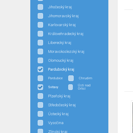
Jihočeský kraj
Jihomoravský kraj
Karlovarský kraj
Královehradecký kraj
Liberecký kraj
Moravskoslezský kraj
Olomoucký kraj
Pardubický kraj
Pardubice
Chrudim
Ústí nad
Svitavy
Orlicí
Plzeňský kraj
Středočeský kraj
Ústecký kraj
Vysočina
Zlínský kraj