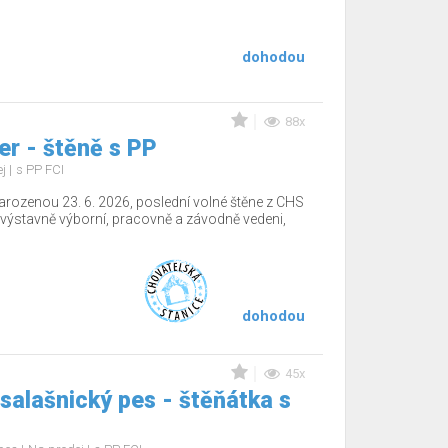
dohodou
88x
r - štěně s PP
ej
s PP FCI
arozenou 23. 6. 2026, poslední volné štěne z CHS
výstavně výborní, pracovně a závodně vedeni,
dohodou
45x
salašnický pes - štěňátka s