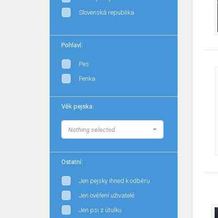
Slovenská republika
Pohlaví:
Pes
Fenka
Věk pejska:
Nothing selected
Ostatní:
Jen pejsky ihned k odběru
Jen ověření uživatelé
Jen psi z útulku