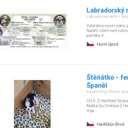
Labradorský r
Labradorský retrívr
Na 
Vybíráme nové rodiny p
Naším cílem není odcho
parťáky d...
Horní Újezd
Štěňátko - fe
Španěl
Kavalír King Charles šp
CH.S. Z Herlifské Strán
Matka Qu Chelsea Z Herl
mají...
Havlíčkův Brod