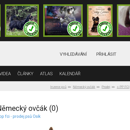
VYHLEDÁVÁNÍ
PŘIHLÁSIT
VIDEA
ČLÁNKY
ATLAS
KALENDÁŘ
Inzerce psů
Německý ovčák
Prodej
s PP FCI
Německý ovčák (0)
pp fci - prodej psů Osík