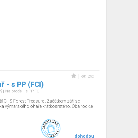
29x
 - s PP (FCI)
tý
Na prodej
s PP FCI
ší CHS Forest Treasure . Začátkem září se
tka výmarského ohaře krátkosrstého. Oba rodiče
dohodou