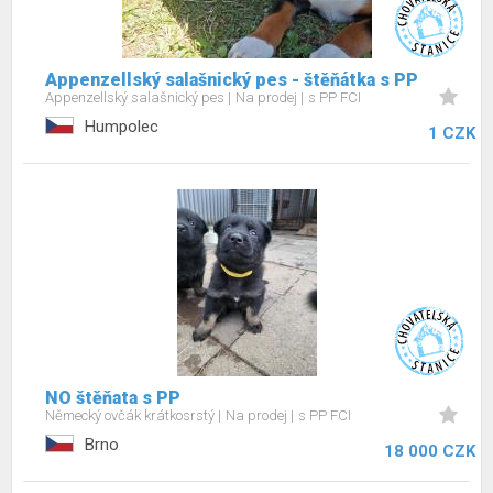
Appenzellský salašnický pes - štěňátka s PP
Appenzellský salašnický pes
Na prodej
s PP FCI
Humpolec
1 CZK
NO štěňata s PP
Německý ovčák krátkosrstý
Na prodej
s PP FCI
Brno
18 000 CZK