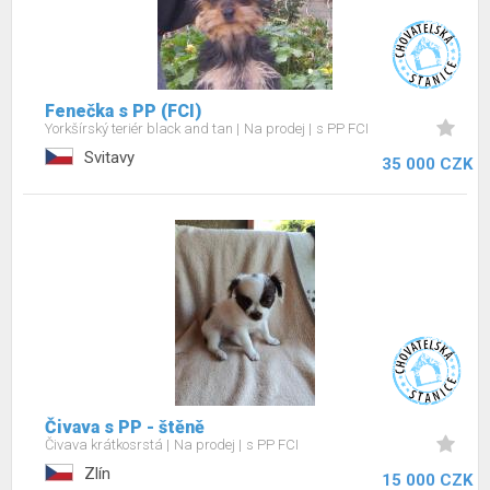
Fenečka s PP (FCI)
Yorkšírský teriér black and tan
Na prodej
s PP FCI
Svitavy
35 000 CZK
Čivava s PP - štěně
Čivava krátkosrstá
Na prodej
s PP FCI
Zlín
15 000 CZK