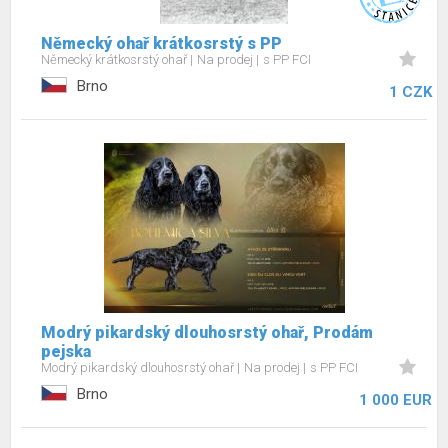
Německý ohař krátkosrstý s PP
Německý krátkosrstý ohař
Na prodej
s PP FCI
Brno
1 CZK
Modrý pikardský dlouhosrstý ohař, Prodám
pejska
Modrý pikardský dlouhosrstý ohař
Na prodej
s PP FCI
Brno
1 000 EUR