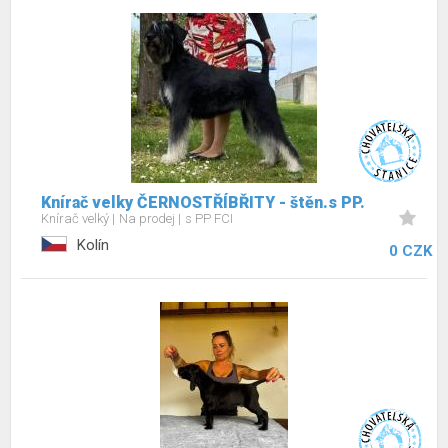
Knírač velky ČERNOSTŘÍBŘITY - štěn.s PP.
Knírač velký
Na prodej
s PP FCI
Kolín
0 CZK