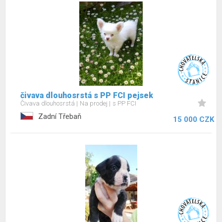
čivava dlouhosrstá s PP FCI pejsek
Čivava dlouhosrstá
Na prodej
s PP FCI
Zadní Třebaň
15 000 CZK