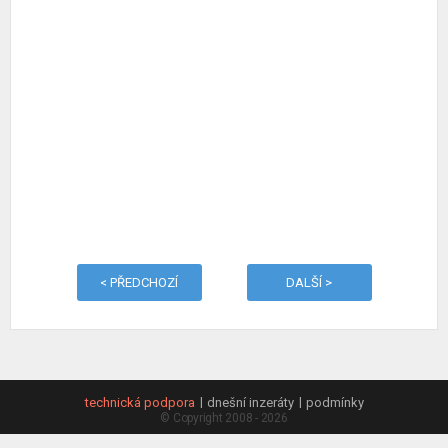
< PŘEDCHOZÍ
DALŠÍ >
technická podpora
dnešní inzeráty
podmínky
© Copyright 2008 - 2026