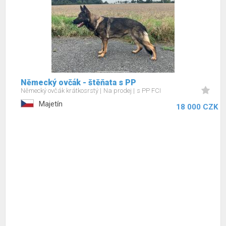
Německý ovčák - štěňata s PP
Německý ovčák krátkosrstý
Na prodej
s PP FCI
Majetín
18 000 CZK