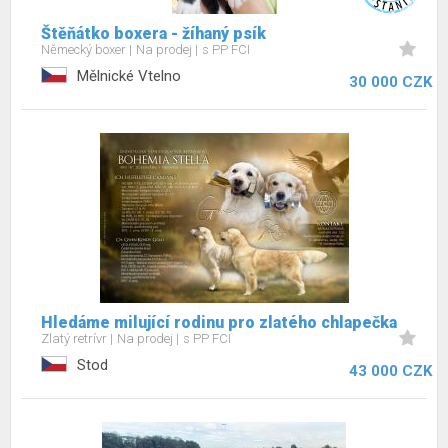
Štěňátko boxera - žíhaný psík
Německý boxer
Na prodej
s PP FCI
Mělnické Vtelno
30 000 CZK
Hledáme milující rodinu pro zlatého chlapečka
Zlatý retrívr
Na prodej
s PP FCI
Stod
43 000 CZK