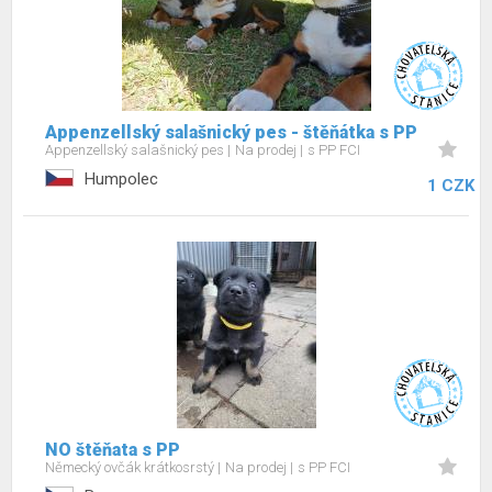
Appenzellský salašnický pes - štěňátka s PP
Appenzellský salašnický pes
Na prodej
s PP FCI
Humpolec
1 CZK
NO štěňata s PP
Německý ovčák krátkosrstý
Na prodej
s PP FCI