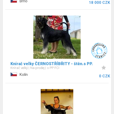
Brno
18 000 CZK
Knírač velky ČERNOSTŘÍBŘITY - štěn.s PP.
Knírač velký
Na prodej
s PP FCI
Kolín
0 CZK