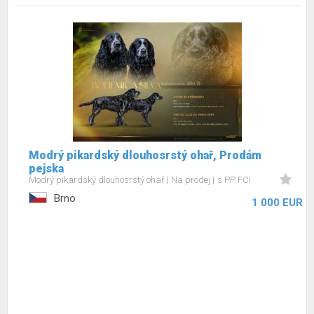
Modrý pikardský dlouhosrstý ohař, Prodám
pejska
Modrý pikardský dlouhosrstý ohař
Na prodej
s PP FCI
Brno
1 000 EUR