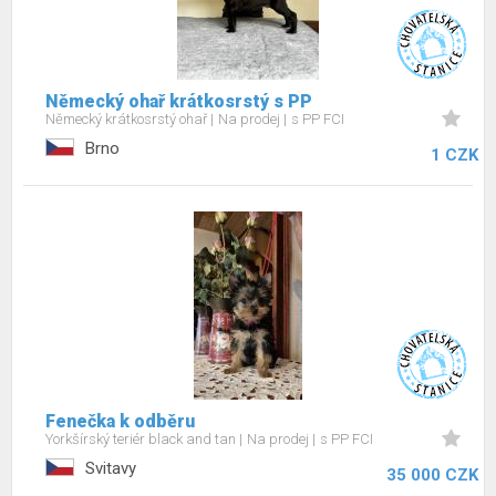
Německý ohař krátkosrstý s PP
Německý krátkosrstý ohař
Na prodej
s PP FCI
Brno
1 CZK
Fenečka k odběru
Yorkšírský teriér black and tan
Na prodej
s PP FCI
Svitavy
35 000 CZK