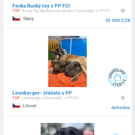
Fenka Ruský toy s PP FCI
TOP
Ruský Toy dlouhosrstá varieta
Na prodej
s PP FCI
Slaný
35 000 CZK
Leonberger- štěňata s PP
TOP
Leonberger
Na prodej
s PP FCI
Litovel
dohodou