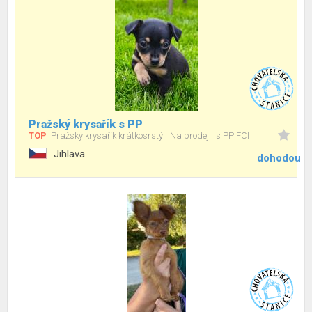
Pražský krysařík s PP
TOP
Pražský krysařík krátkosrstý
Na prodej
s PP FCI
Jihlava
dohodou