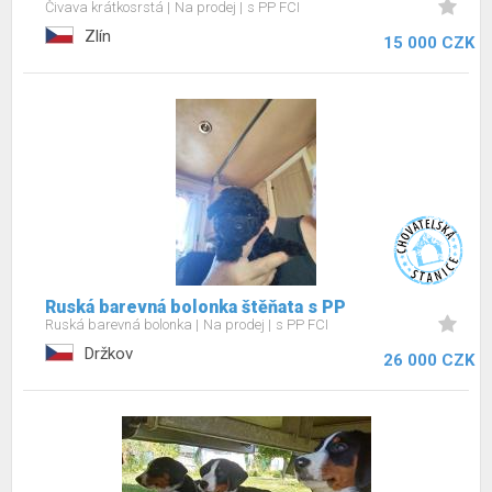
Čivava krátkosrstá
Na prodej
s PP FCI
Zlín
15 000 CZK
Ruská barevná bolonka štěňata s PP
Ruská barevná bolonka
Na prodej
s PP FCI
Držkov
26 000 CZK