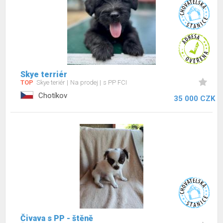
Skye terriér
TOP
Skye teriér
Na prodej
s PP FCI
Chotíkov
35 000 CZK
Čivava s PP - štěně