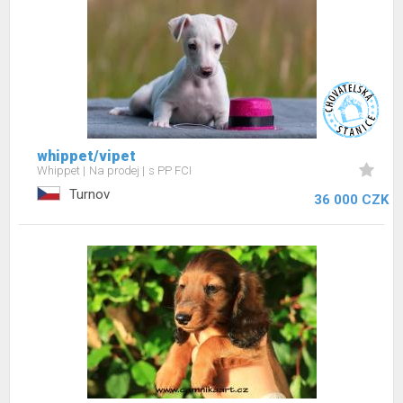
whippet/vipet
Whippet
Na prodej
s PP FCI
Turnov
36 000 CZK