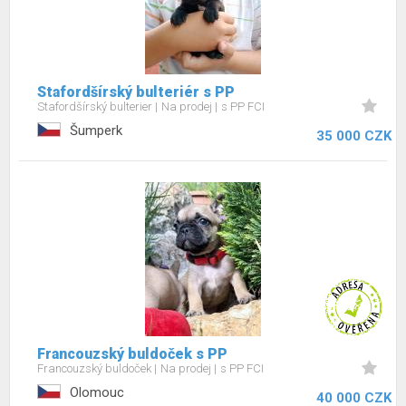
Stafordšírský bulteriér s PP
Stafordšírský bulterier
Na prodej
s PP FCI
Šumperk
35 000 CZK
Francouzský buldoček s PP
Francouzský buldoček
Na prodej
s PP FCI
Olomouc
40 000 CZK