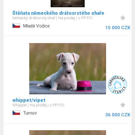
Štěňata německého drátosrstého ohaře
Německý drátosrstý ohař
Na prodej
s PP FCI
Mladá Vožice
15 000 CZK
whippet/vipet
Whippet
Na prodej
s PP FCI
Turnov
36 000 CZK