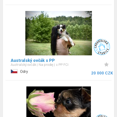
Australský ovčák s PP
Australský ovčák
Na prodej
s PP FCI
Odry
20 000 CZK