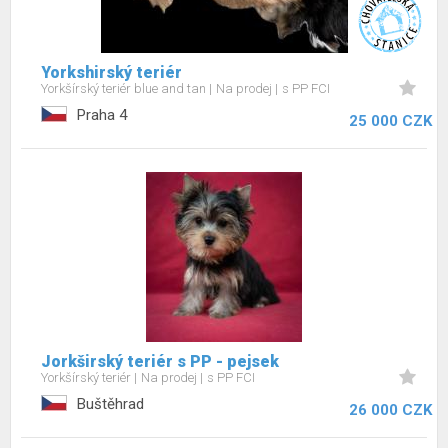
Yorkshirský teriér
Yorkšírský teriér blue and tan
Na prodej
s PP FCI
Praha 4
25 000 CZK
Jorkširský teriér s PP - pejsek
Yorkšírský teriér
Na prodej
s PP FCI
Buštěhrad
26 000 CZK