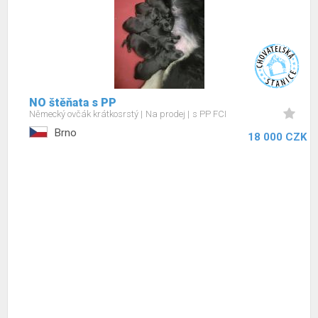
NO štěňata s PP
Německý ovčák krátkosrstý
Na prodej
s PP FCI
Brno
18 000 CZK