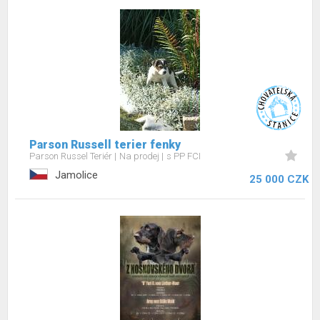
Parson Russell terier fenky
Parson Russel Teriér
Na prodej
s PP FCI
Jamolice
25 000 CZK