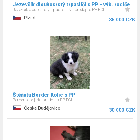
Jezevčík dlouhosrstý trpasličí s PP - výb. rodiče
Jezevčík dlouhosrstý trpasličí
Na prodej
s PP FCI
Plzeň
35 000 CZK
Štěňata Border Kolie s PP
Border kolie
Na prodej
s PP FCI
České Budějovice
30 000 CZK