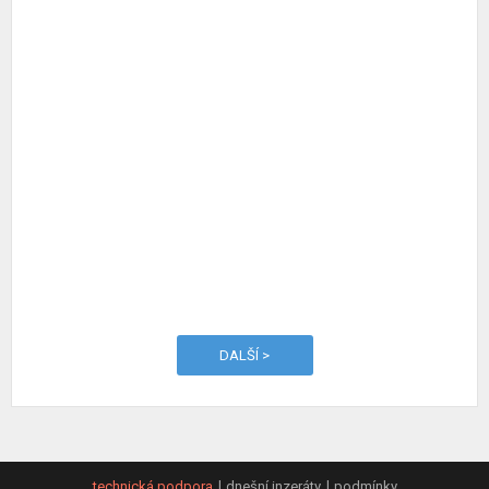
DALŠÍ >
technická podpora
dnešní inzeráty
podmínky