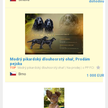
dohodou
Modrý pikardský dlouhosrstý ohař, Prodám
pejska
TOP
Modrý pikardský dlouhosrstý ohař
Na prodej
s PP FCI
Brno
1 000 EUR