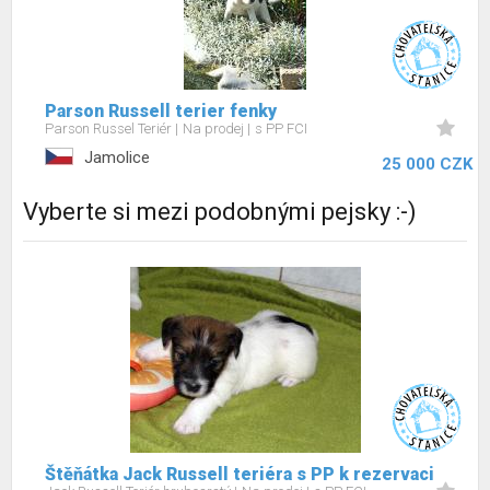
Parson Russell terier fenky
Parson Russel Teriér
Na prodej
s PP FCI
Jamolice
25 000 CZK
Vyberte si mezi podobnými pejsky :-)
Štěňátka Jack Russell teriéra s PP k rezervaci