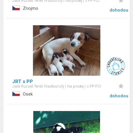
Jack Russell Teriér hrubosrstý
Na prodej
s PP FCI
Znojmo
dohodou
JRT s PP
Jack Russell Teriér hladkosrstý
Na prodej
s PP FCI
Osek
dohodou