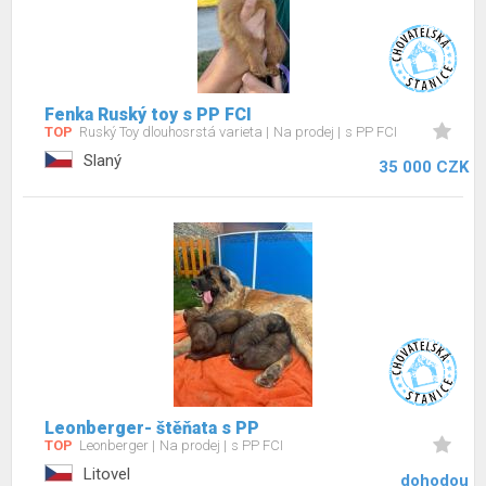
Fenka Ruský toy s PP FCI
TOP
Ruský Toy dlouhosrstá varieta
Na prodej
s PP FCI
Slaný
35 000 CZK
Leonberger- štěňata s PP
TOP
Leonberger
Na prodej
s PP FCI
Litovel
dohodou