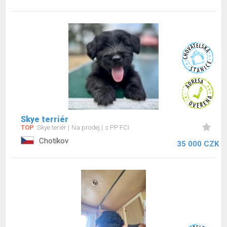
Skye terriér
TOP
Skye teriér
Na prodej
s PP FCI
Chotíkov
35 000 CZK