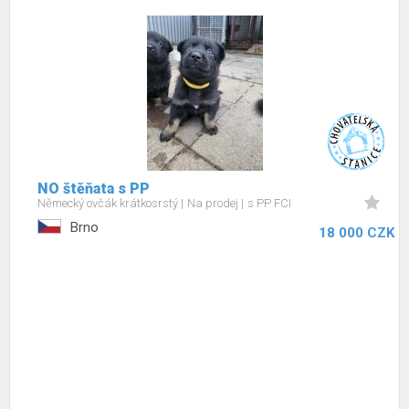
NO štěňata s PP
Německý ovčák krátkosrstý
Na prodej
s PP FCI
Brno
18 000 CZK