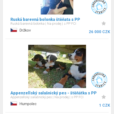
Ruská barevná bolonka štěňata s PP
Ruská barevná bolonka
Na prodej
s PP FCI
Držkov
26 000 CZK
Appenzellský salašnický pes - štěňátka s PP
Appenzellský salašnický pes
Na prodej
s PP FCI
Humpolec
1 CZK