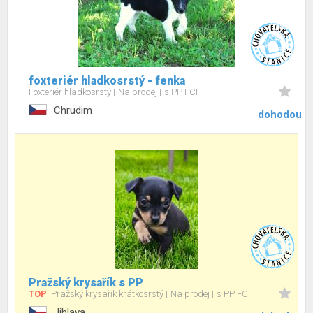
foxteriér hladkosrstý - fenka
Foxteriér hladkosrstý
Na prodej
s PP FCI
Chrudim
dohodou
Pražský krysařík s PP
TOP
Pražský krysařík krátkosrstý
Na prodej
s PP FCI
Jihlava