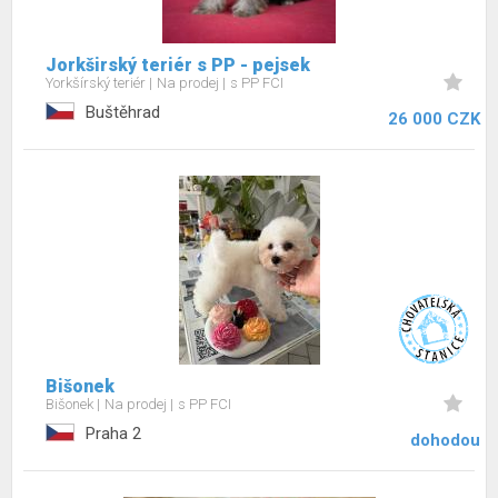
Jorkširský teriér s PP - pejsek
Yorkšírský teriér
Na prodej
s PP FCI
Buštěhrad
26 000 CZK
Bišonek
Bišonek
Na prodej
s PP FCI
Praha 2
dohodou