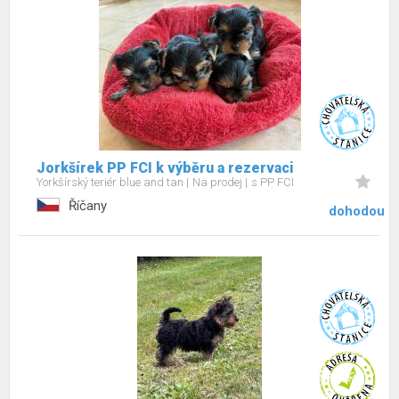
Jorkšírek PP FCI k výběru a rezervaci
Yorkšírský teriér blue and tan
Na prodej
s PP FCI
Říčany
dohodou