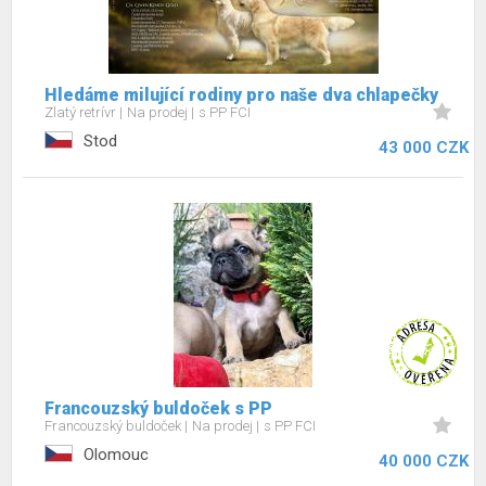
Hledáme milující rodiny pro naše dva chlapečky
Zlatý retrívr
Na prodej
s PP FCI
Stod
43 000 CZK
Francouzský buldoček s PP
Francouzský buldoček
Na prodej
s PP FCI
Olomouc
40 000 CZK