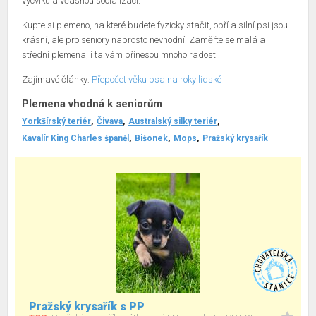
výcviku a včasnou socializací.
Kupte si plemeno, na které budete fyzicky stačit, obří a silní psi jsou
krásní, ale pro seniory naprosto nevhodní. Zaměřte se malá a
střední plemena, i ta vám přinesou mnoho radosti.
Zajímavé články:
Přepočet věku psa na roky lidské
Plemena vhodná k seniorům
Yorkšírský teriér
Čivava
Australský silky teriér
Kavalír King Charles španěl
Bišonek
Mops
Pražský krysařík
Pražský krysařík s PP