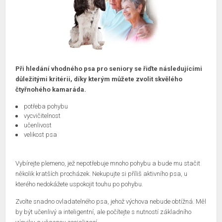
Při hledání vhodného psa pro seniory se řiďte následujícími
důležitými kritérii, díky kterým můžete zvolit skvělého
čtyřnohého kamaráda.
potřeba pohybu
vycvičitelnost
učenlivost
velikost psa
Vybírejte plemeno, jež nepotřebuje mnoho pohybu a bude mu stačit
několik kratších procházek. Nekupujte si příliš aktivního psa, u
kterého nedokážete uspokojit touhu po pohybu.
Zvolte snadno ovladatelného psa, jehož výchova nebude obtížná. Měl
by být učenlivý a inteligentní, ale počítejte s nutností základního