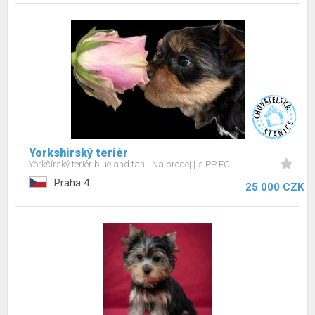
Yorkshirský teriér
Yorkšírský teriér blue and tan
Na prodej
s PP FCI
Praha 4
25 000 CZK