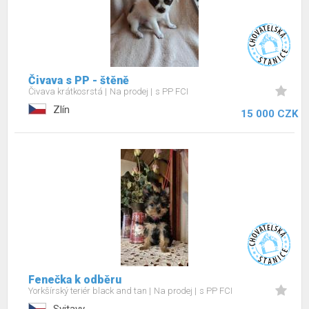
Čivava s PP - štěně
Čivava krátkosrstá
Na prodej
s PP FCI
Zlín
15 000 CZK
Fenečka k odběru
Yorkšírský teriér black and tan
Na prodej
s PP FCI