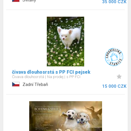
Svitavy
35 000 CZK
čivava dlouhosrstá s PP FCI pejsek
Čivava dlouhosrstá
Na prodej
s PP FCI
Zadní Třebaň
15 000 CZK