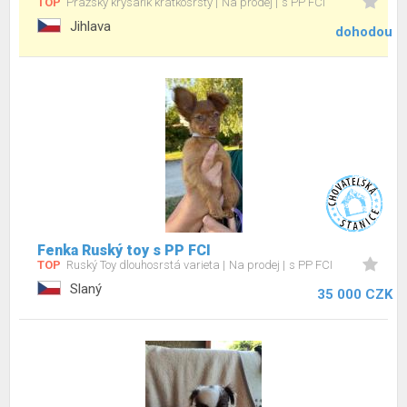
TOP
Pražský krysařík krátkosrstý
Na prodej
s PP FCI
Jihlava
dohodou
Fenka Ruský toy s PP FCI
TOP
Ruský Toy dlouhosrstá varieta
Na prodej
s PP FCI
Slaný
35 000 CZK