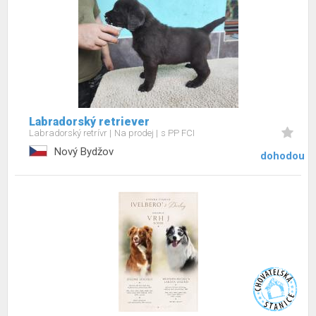
Labradorský retriever
Labradorský retrívr
Na prodej
s PP FCI
Nový Bydžov
dohodou