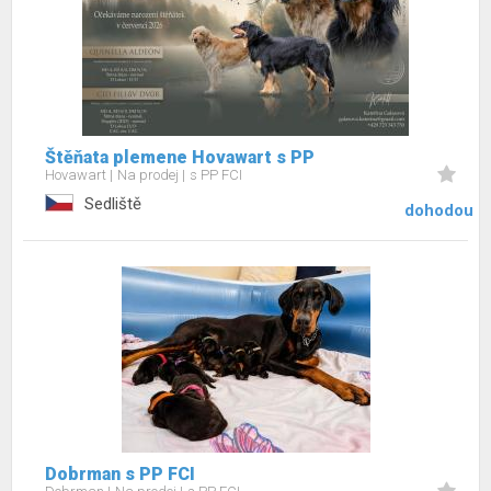
Štěňata plemene Hovawart s PP
Hovawart
Na prodej
s PP FCI
Sedliště
dohodou
Dobrman s PP FCI