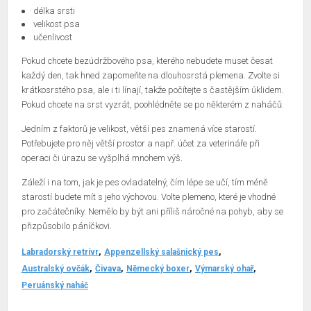
délka srsti
velikost psa
učenlivost
Pokud chcete bezúdržbového psa, kterého nebudete muset česat
každý den, tak hned zapomeňte na dlouhosrstá plemena. Zvolte si
krátkosrstého psa, ale i ti línají, takže počítejte s častějším úklidem.
Pokud chcete na srst vyzrát, poohlédněte se po některém z naháčů.
Jedním z faktorů je velikost, větší pes znamená více starostí.
Potřebujete pro něj větší prostor a např. účet za veterináře při
operaci či úrazu se vyšplhá mnohem výš.
Záleží i na tom, jak je pes ovladatelný, čím lépe se učí, tím méně
starostí budete mít s jeho výchovou. Volte plemeno, které je vhodné
pro začátečníky. Nemělo by být ani příliš náročné na pohyb, aby se
přizpůsobilo páníčkovi.
Labradorský retrívr
Appenzellský salašnický pes
Australský ovčák
Čivava
Německý boxer
Výmarský ohař
Peruánský naháč