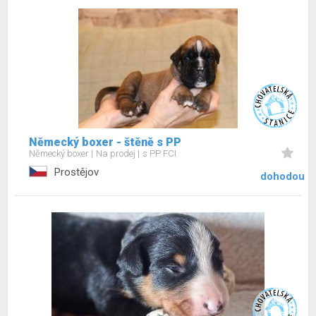
Německý boxer - štěně s PP
Německý boxer
Na prodej
s PP FCI
Prostějov
dohodou