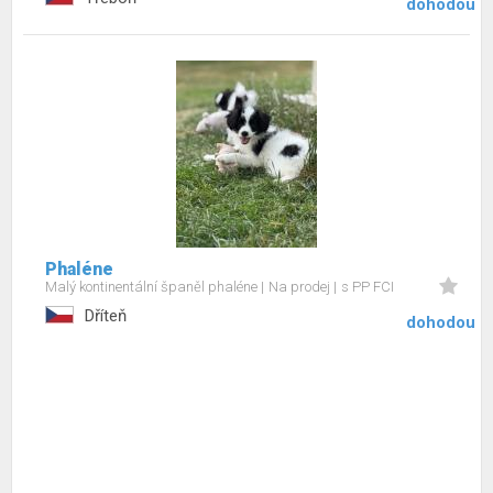
dohodou
Phaléne
Malý kontinentální španěl phaléne
Na prodej
s PP FCI
Dříteň
dohodou