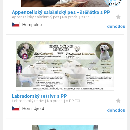
Appenzellský salašnický pes - štěňátka s PP
Appenzellský salašnický pes
Na prodej
s PP FCI
Humpolec
dohodou
Labradorský retrívr s PP
Labradorský retrívr
Na prodej
s PP FCI
Horní Újezd
dohodou