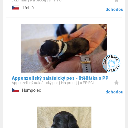
Dobrman
Na prodej
s PP FCI
Třebíč
dohodou
Appenzellský salašnický pes - štěňátka s PP
Appenzellský salašnický pes
Na prodej
s PP FCI
Humpolec
dohodou