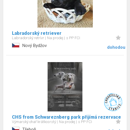
Labradorský retriever
Labradorský retrívr
Na prodej
s PP FCI
Nový Bydžov
dohodou
CHS from Schwareznberg park přijímá rezervace
Výmarský ohař krátkosrstý
Na prodej
s PP FCI
Třeboň