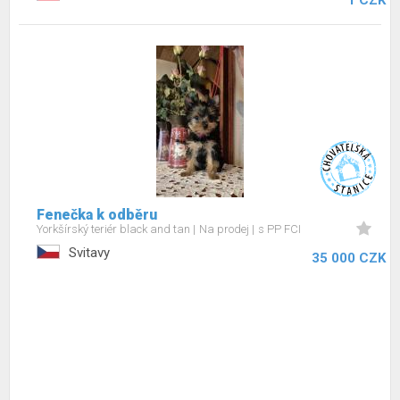
1 CZK
Fenečka k odběru
Yorkšírský teriér black and tan
Na prodej
s PP FCI
Svitavy
35 000 CZK