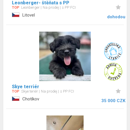
Leonberger- štěňata s PP
TOP
Leonberger
Na prodej
s PP FCI
Litovel
dohodou
Skye terriér
TOP
Skye teriér
Na prodej
s PP FCI
Chotíkov
35 000 CZK