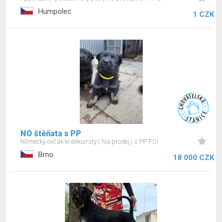
Humpolec
1 CZK
NO štěňata s PP
Německý ovčák krátkosrstý
Na prodej
s PP FCI
Brno
18 000 CZK