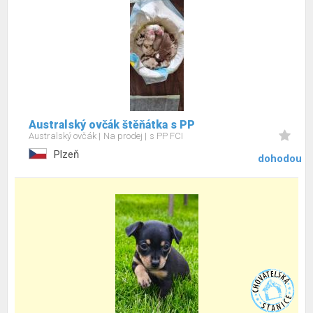
Australský ovčák štěňátka s PP
Australský ovčák
Na prodej
s PP FCI
Plzeň
dohodou