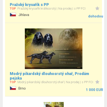
Pražský krysařík s PP
TOP
Pražský krysařík krátkosrstý
Na prodej
s PP FCI
Jihlava
dohodou
Modrý pikardský dlouhosrstý ohař, Prodám
pejska
TOP
Modrý pikardský dlouhosrstý ohař
Na prodej
s PP FCI
Brno
1 000 EUR