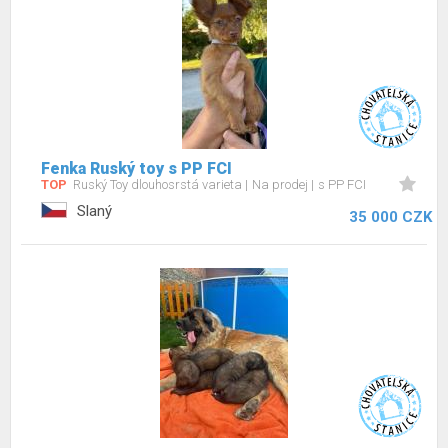
Fenka Ruský toy s PP FCI
TOP
Ruský Toy dlouhosrstá varieta
Na prodej
s PP FCI
Slaný
35 000 CZK