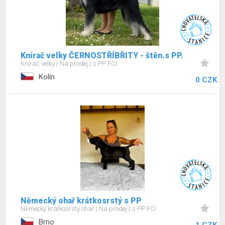
Knírač velky ČERNOSTŘÍBŘITY - štěn.s PP.
Knírač velký
Na prodej
s PP FCI
Kolín
0 CZK
Německý ohař krátkosrstý s PP
Německý krátkosrstý ohař
Na prodej
s PP FCI
Brno