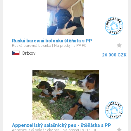
Ruská barevná bolonka štěňata s PP
Ruská barevná bolonka
Na prodej
s PP FCI
Držkov
26 000 CZK
Appenzellský salašnický pes - štěňátka s PP
Appenzellský salašnický pes
Na prodej
s PP FCI