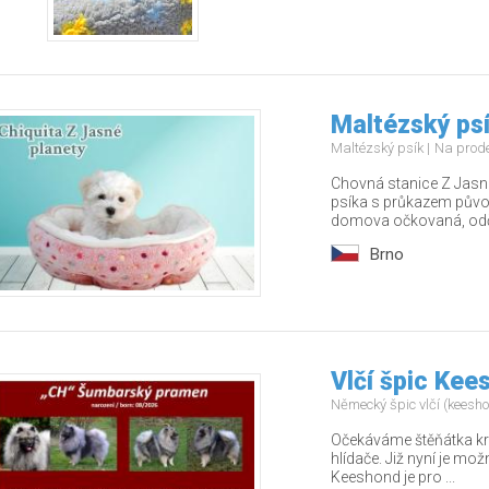
Maltézský psí
Maltézský psík
Na prod
Chovná stanice Z Jasné
psíka s průkazem půvo
domova očkovaná, odče
Brno
Vlčí špic Kee
Německý špic vlčí (keesh
Očekáváme štěňátka kr
hlídače. Již nyní je mo
Keeshond je pro ...