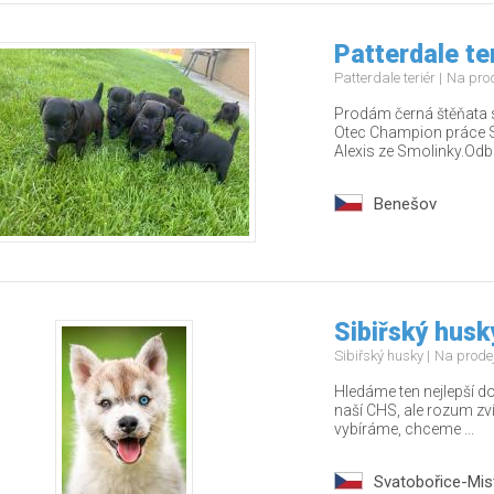
Patterdale te
Patterdale teriér
Na pro
Prodám černá štěňata s
Otec Champion práce 
Alexis ze Smolinky.Odb.
Benešov
Sibiřský husk
Sibiřský husky
Na prode
Hledáme ten nejlepší 
naší CHS, ale rozum zví
vybíráme, chceme ...
Svatobořice-Mist