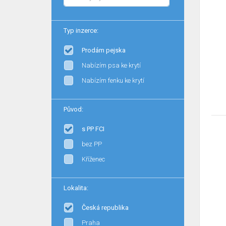
Typ inzerce:
Prodám pejska
Nabízím psa ke krytí
Nabízím fenku ke krytí
Původ:
s PP FCI
bez PP
Kříženec
Lokalita:
Česká republika
Praha