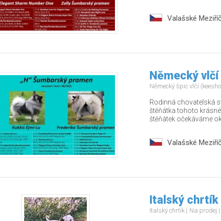
Valašské Meziříč
Německý vlčí
Německý špic vlčí (keesh
Rodinná chovatelská s
štěňátka tohoto krásné
štěňátek očekáváme oko
Valašské Meziříč
Italský chrtík
Italský chrtík
Na prodej