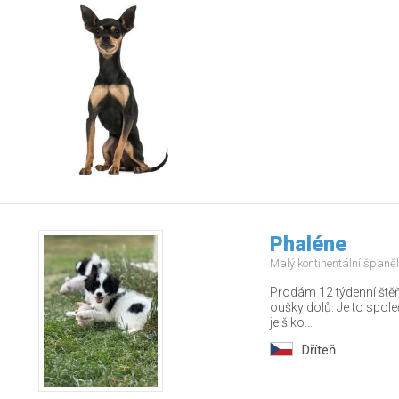
Phaléne
Malý kontinentální španě
Prodám 12 týdenní štěňá
oušky dolů. Je to spol
je šiko...
Dříteň