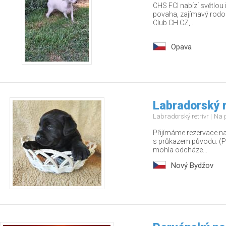
CHS FCI nabízí světlou
povaha, zajímavý rodo
Club CH CZ,...
Opava
Labradorský r
Labradorský retrívr
Na 
Přijímáme rezervace na
s průkazem původu. (Po
mohla odcháze...
Nový Bydžov