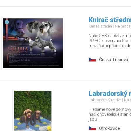
Knírač střední
Knírač střední
Na prode
Naše CHS nabízí velmi 
PP FCI k rezervaci.Rodič
mazlíčci,nepříbuzní,zdra
Česká Třebová
Labradorský r
Labradorský retrívr
Na 
Hledáme nové domovy pr
naší chovatelské stanic
jsou ...
Otrokovice