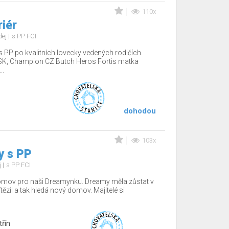
110x
riér
dej
s PP FCI
 PP po kvalitních lovecky vedených rodičích.
SK, Champion CZ Butch Heros Fortis matka
..
dohodou
103x
y s PP
j
s PP FCI
domov pro naši Dreamynku. Dreamy měla zůstat v
tězil a tak hledá nový domov. Majitelé si
řín