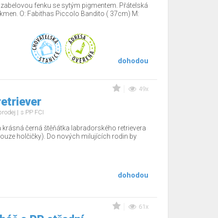
 izabelovou fenku se sytým pigmentem. Přátelská
kmen. O: Fabithas Piccolo Bandito ( 37cm) M:
dohodou
49x
etriever
prodej
s PP FCI
 krásná černá štěňátka labradorského retrievera
uze holčičky). Do nových milujících rodin by
dohodou
61x