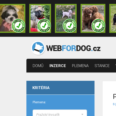
DOMŮ
INZERCE
PLEMENA
STANICE
KRITÉRIA
P
Plemena:
s 
Pražský krysařík