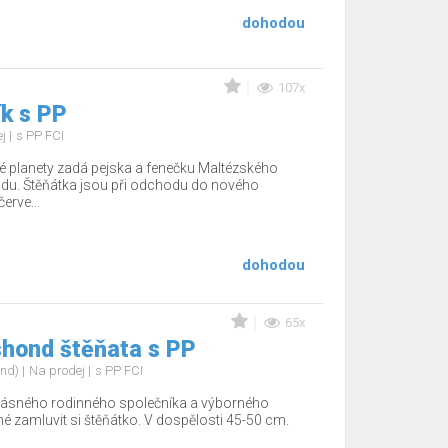
dohodou
107x
k s PP
ej
s PP FCI
 planety zadá pejska a fenečku Maltézského
du. Štěňátka jsou při odchodu do nového
rve...
dohodou
65x
shond štěňata s PP
ond)
Na prodej
s PP FCI
ásného rodinného společníka a výborného
žné zamluvit si štěňátko. V dospělosti 45-50 cm.