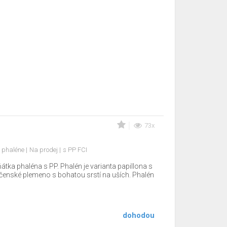
73x
l phaléne
Na prodej
s PP FCI
tka phaléna s PP. Phalén je varianta papillona s
ečenské plemeno s bohatou srstí na uších. Phalén
dohodou