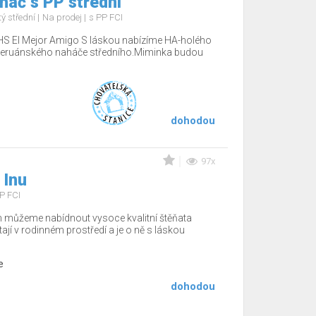
háč s PP střední
ý střední
Na prodej
s PP FCI
CHS El Mejor Amigo S láskou nabízíme HA-holého
 peruánského naháče středního.Miminka budou
dohodou
97x
 Inu
P FCI
m můžeme nabídnout vysoce kvalitní štěňata
tají v rodinném prostředí a je o ně s láskou
e
dohodou