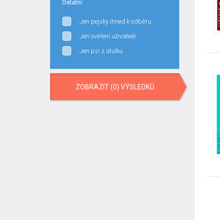
Ostatní:
Jen pejsky ihned k odběru
Jen ověření uživatelé
Jen psi z útulku
ZOBRAZIT (0) VÝSLEDKŮ