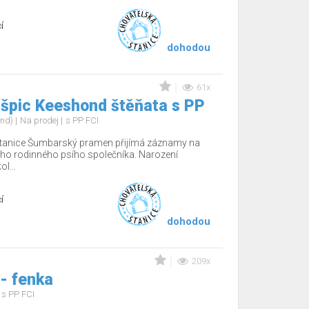
í
dohodou
61x
 špic Keeshond štěňata s PP
ond)
Na prodej
s PP FCI
tanice Šumbarský pramen přijímá záznamy na
ho rodinného psího společníka. Narození
l...
í
dohodou
209x
 - fenka
s PP FCI