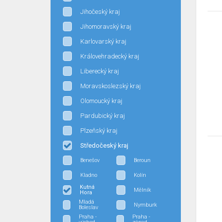
Jihočeský kraj
Jihomoravský kraj
Karlovarský kraj
Královehradecký kraj
Liberecký kraj
Moravskoslezský kraj
Olomoucký kraj
Pardubický kraj
Plzeňský kraj
Středočeský kraj
Benešov
Beroun
Kladno
Kolín
Kutná
Mělník
Hora
Mladá
Nymburk
Boleslav
Praha -
Praha -