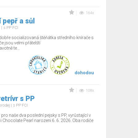
164x
 pepř a sůl
j
s PP FCI
dobře socializovaná štěňátka středního knírače s
e jsou velmi přátelští
votně te...
dohodou
108x
etrívr s PP
prodej
s PP FCI
o naše dva poslední pejsky s PP, vyrůstající v
i Chocolate Pearl narozeni 6. 6. 2026. Oba rodiče