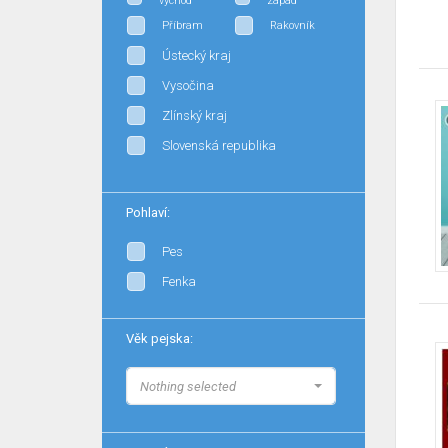
východ
západ
Příbram
Rakovník
Ústecký kraj
Vysočina
Zlínský kraj
Slovenská republika
Pohlaví:
Pes
Fenka
Věk pejska:
Nothing selected