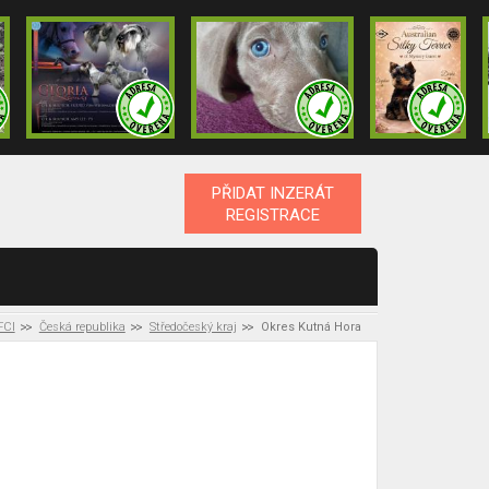
PŘIDAT INZERÁT
REGISTRACE
FCI
Česká republika
Středočeský kraj
Okres Kutná Hora