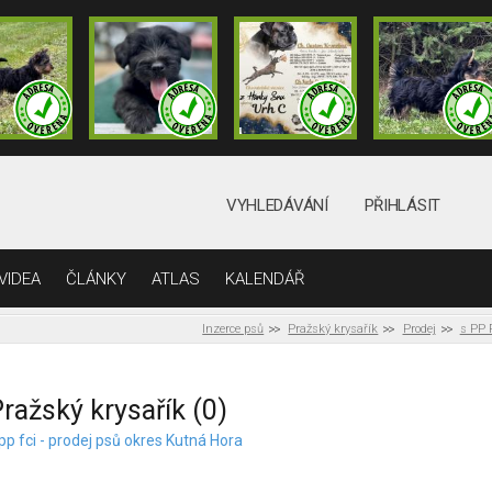
VYHLEDÁVÁNÍ
PŘIHLÁSIT
VIDEA
ČLÁNKY
ATLAS
KALENDÁŘ
Inzerce psů
Pražský krysařík
Prodej
s PP 
ražský krysařík (0)
pp fci - prodej psů okres Kutná Hora