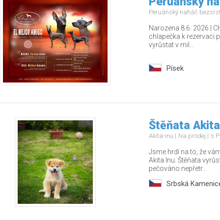
Peruánský na
Peruánský naháč bezsrst
Narozena 8.6. 2026 | 
chlapečka k rezervaci
vyrůstat v mil...
Písek
Štěňata Akita
Akita-inu
Na prodej
s P
Jsme hrdí na to, že vá
Akita Inu. Štěňata vyrůs
pečováno nepřetr...
Srbská Kamenic