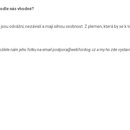
 podle nás vhodné?
í jsou odvážní, nezávislí a mají silnou osobnost. Z plemen, která by se k
ošlete nám jeho fotku na email podpora@webfordog.cz a my ho zde vystaví