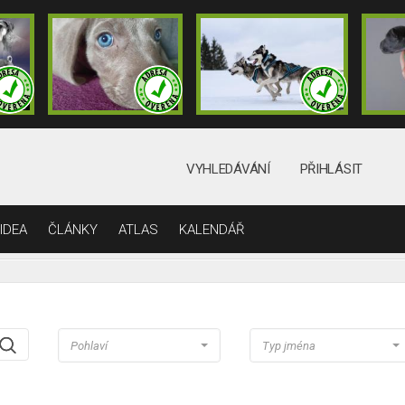
VYHLEDÁVÁNÍ
PŘIHLÁSIT
IDEA
ČLÁNKY
ATLAS
KALENDÁŘ
Pohlaví
Typ jména