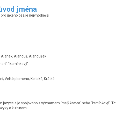
původ jména
ro jakého psa je nejvhodnější
 Alánek, Alanouš, Alanoušek
men", "kamínkový"
í, Velké plemeno, Keltské, Krátké
ém jazyce a je spojováno s významem
"malý kámen"
nebo
"kamínkový"
. T
azyky a kulturami.