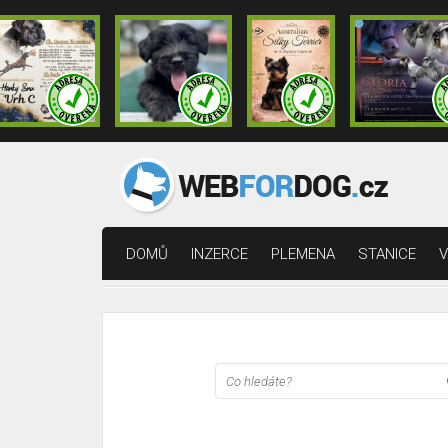
DOMŮ
INZERCE
PLEMENA
STANICE
V