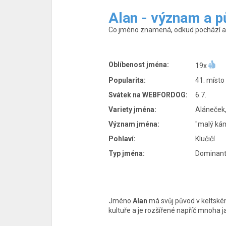
Alan - význam a 
Co jméno znamená, odkud pochází a p
Oblíbenost jména:
19x
Popularita:
41. místo
Svátek na WEBFORDOG:
6.7.
Variety jména:
Aláneček,
Význam jména:
"malý ká
Pohlaví:
Klučičí
Typ jména:
Dominantn
Jméno
Alan
má svůj původ v keltsk
kultuře a je rozšířené napříč mnoha j