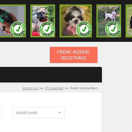
PŘIDAT INZERÁT
REGISTRACE
Inzerce psů
Psí kalendář
Detail jména Alan
Seřadit podle