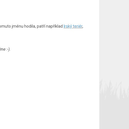
 tomuto jménu hodila, patří například
Irský teriér
,
me :-).