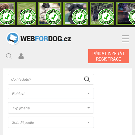
PŘIDAT INZERÁT
REGISTRACE
Pohlaví
Typ jména
Seřadit podle