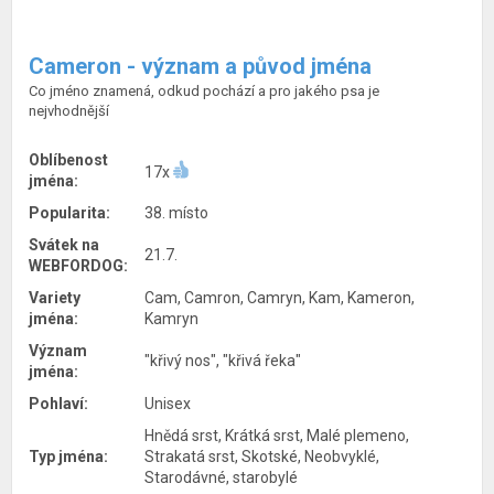
Cameron - význam a původ jména
Co jméno znamená, odkud pochází a pro jakého psa je
nejvhodnější
Oblíbenost
17x
jména:
Popularita:
38. místo
Svátek na
21.7.
WEBFORDOG:
Variety
Cam, Camron, Camryn, Kam, Kameron,
jména:
Kamryn
Význam
"křivý nos", "křivá řeka"
jména:
Pohlaví:
Unisex
Hnědá srst, Krátká srst, Malé plemeno,
Typ jména:
Strakatá srst, Skotské, Neobvyklé,
Starodávné, starobylé