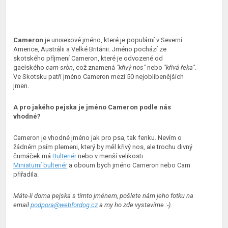
Cameron
je unisexové jméno, které je populární v Severní
Americe, Austrálii a Velké Británii. Jméno pochází ze
skotského příjmení Cameron, které je odvozené od
gaelského
cam sròn
, což znamená
"křivý nos"
nebo
"křivá řeka"
.
Ve Skotsku patří jméno Cameron mezi 50 nejoblíbenějších
jmen.
A pro jakého pejska je jméno Cameron podle nás
vhodné?
Cameron je vhodné jméno jak pro psa, tak fenku. Nevím o
žádném psím plemeni, který by měl křivý nos, ale trochu divný
čumáček má
Bulteriér
nebo v menší velikosti
Miniaturní bulteriér
a oboum bych jméno Cameron nebo Cam
přiřadila.
Máte-li doma pejska s tímto jménem, pošlete nám jeho fotku na
email
podpora@webfordog.cz
a my ho zde vystavíme :-).