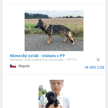
Německý ovčák - štěňata s PP
Německý ovčák krátkosrstý
Na prodej
s PP FCI
Majetín
18 000 CZK