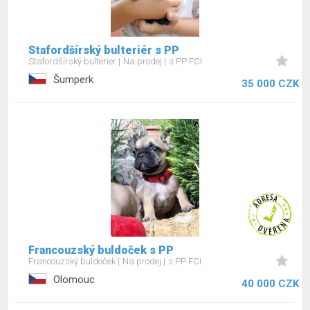
Stafordšírský bulteriér s PP
Stafordšírský bulterier
Na prodej
s PP FCI
Šumperk
35 000 CZK
Francouzský buldoček s PP
Francouzský buldoček
Na prodej
s PP FCI
Olomouc
40 000 CZK