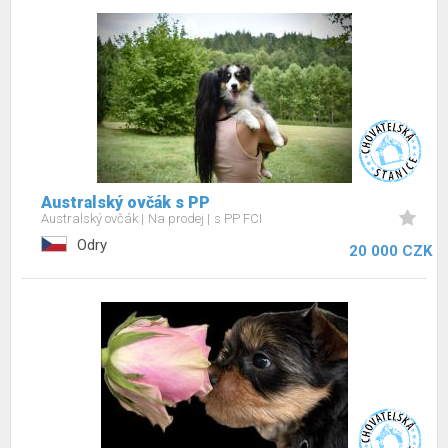
Australský ovčák s PP
Australský ovčák
Na prodej
s PP FCI
Odry
20 000 CZK