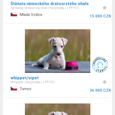
Štěňata německého drátosrstého ohaře
Německý drátosrstý ohař
Na prodej
s PP FCI
Mladá Vožice
15 000 CZK
whippet/vipet
Whippet
Na prodej
s PP FCI
Turnov
36 000 CZK