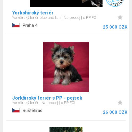
Yorkshirský teriér
Yorkšírský teriér blue and tan
Na prodej
s PP FCI
Praha 4
25 000 CZK
Jorkširský teriér s PP - pejsek
Yorkšírský teriér
Na prodej
s PP FCI
Buštěhrad
26 000 CZK