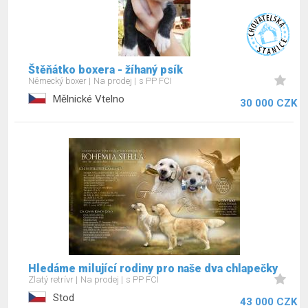
Štěňátko boxera - žíhaný psík
Německý boxer
Na prodej
s PP FCI
Mělnické Vtelno
30 000 CZK
Hledáme milující rodiny pro naše dva chlapečky
Zlatý retrívr
Na prodej
s PP FCI
Stod
43 000 CZK