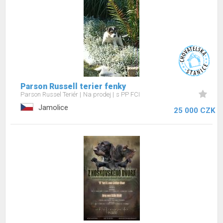
Parson Russell terier fenky
Parson Russel Teriér
Na prodej
s PP FCI
Jamolice
25 000 CZK