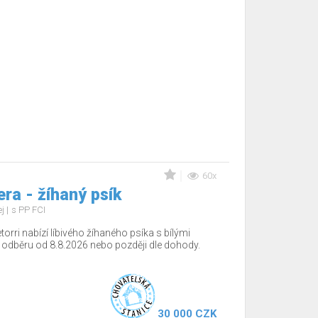
60x
ra - žíhaný psík
ej
s PP FCI
torri nabízí líbivého žíhaného psíka s bílými
 odběru od 8.8.2026 nebo později dle dohody.
30 000 CZK