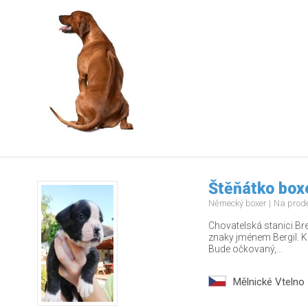
Štěňátko boxe
Německý boxer
Na prod
Chovatelská stanici Bre
znaky jménem Bergil. K
Bude očkovaný,...
Mělnické Vtelno