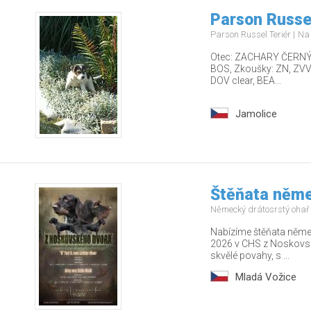
Parson Russel
Parson Russel Teriér
Na
Otec: ZACHARY ČERNÝ F
BOS, Zkoušky: ZN, ZVVZ
DOV clear, BEA...
Jamolice
Štěňata něme
Německý drátosrstý ohař
Nabízíme štěňata něme
2026 v CHS z Noskovsk
skvělé povahy, s ...
Mladá Vožice