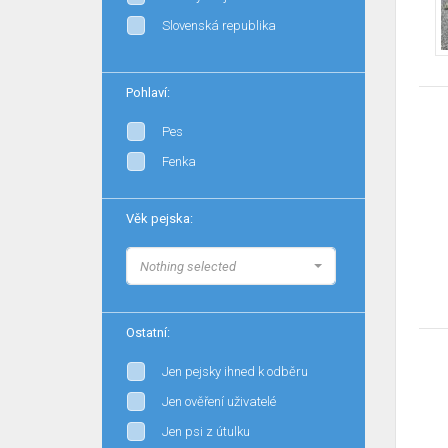
Slovenská republika
Pohlaví:
Pes
Fenka
Věk pejska:
Nothing selected
Ostatní:
Jen pejsky ihned k odběru
Jen ověření uživatelé
Jen psi z útulku