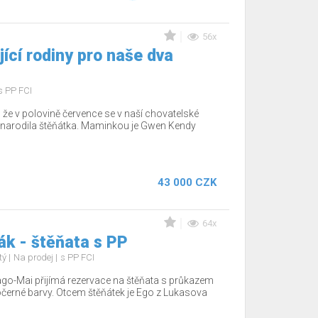
56x
ící rodiny pro naše dva
s PP FCI
že v polovině července se v naší chovatelské
, narodila štěňátka. Maminkou je Gwen Kendy
43 000 CZK
64x
k - štěňata s PP
tý
Na prodej
s PP FCI
go-Mai přijímá rezervace na štěňata s průkazem
černé barvy. Otcem štěňátek je Ego z Lukasova