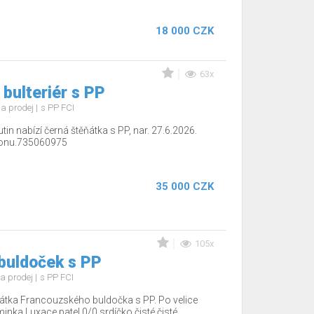
18 000 CZK
63x
 bulteriér s PP
a prodej
s PP FCI
tin nabízí černá štěňátka s PP, nar. 27.6.2026.
efonu.735060975
35 000 CZK
105x
buldoček s PP
a prodej
s PP FCI
tka Francouzského buldočka s PP. Po velice
minka Luxace patel 0/0,srdíčko čisté,čisté