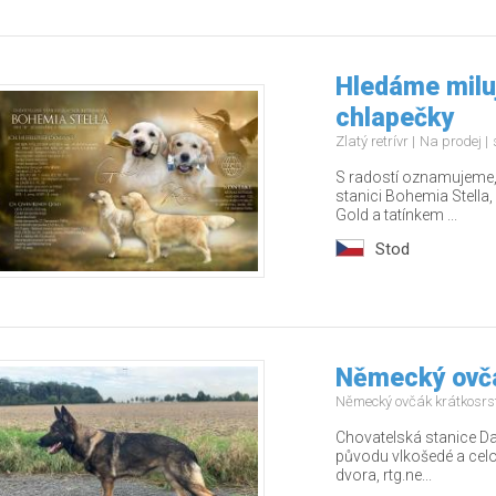
Hledáme miluj
chlapečky
Zlatý retrívr
Na prodej
S radostí oznamujeme, 
stanici Bohemia Stella
Gold a tatínkem ...
Stod
Německý ovčá
Německý ovčák krátkosrs
Chovatelská stanice Da
původu vlkošedé a celo
dvora, rtg.ne...