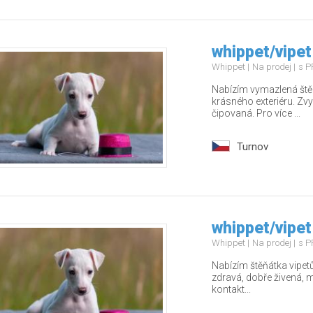
whippet/vipet
Whippet
Na prodej
s P
Nabízím vymazlená štěň
krásného exteriéru. Zv
čipovaná. Pro více ...
Turnov
whippet/vipet
Whippet
Na prodej
s P
Nabízím štěňátka vipet
zdravá, dobře živená, ma
kontakt...