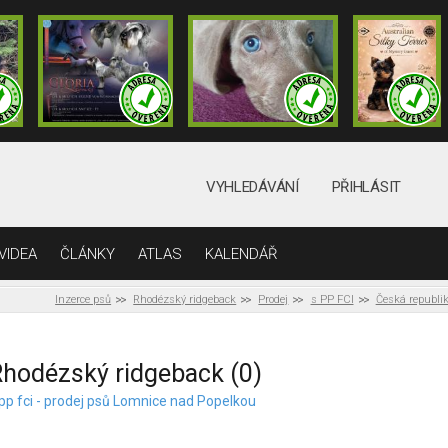
VYHLEDÁVÁNÍ
PŘIHLÁSIT
VIDEA
ČLÁNKY
ATLAS
KALENDÁŘ
Inzerce psů
Rhodézský ridgeback
Prodej
s PP FCI
Česká republi
hodézský ridgeback (0)
 pp fci - prodej psů Lomnice nad Popelkou