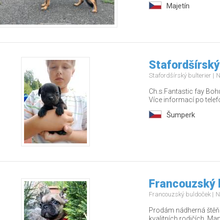
Majetín
Stafordšírský
Stafordšírský bulterier
N
Ch.s.Fantastic fay Bohu
Více informací po tel
Šumperk
Francouzský 
Francouzský buldoček
N
Prodám nádherná štěňá
kvalitních rodičích. Ma