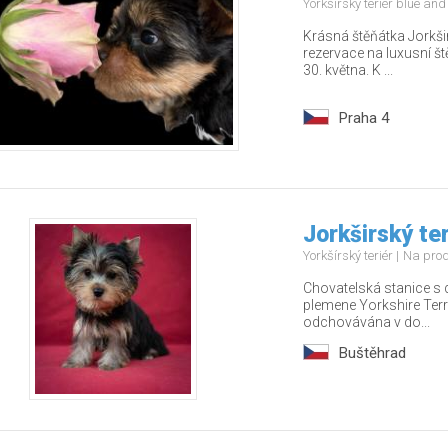
Yorkšírský teriér blue an
Krásná štěňátka Jorkši
rezervace na luxusní š
30. května. K ...
Praha 4
Jorkširský ter
Yorkšírský teriér
Na pro
Chovatelská stanice s 
plemene Yorkshire Terr
odchovávána v do...
Buštěhrad