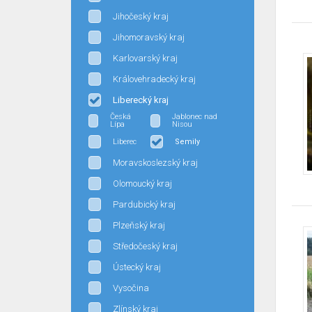
Jihočeský kraj
Jihomoravský kraj
Karlovarský kraj
Královehradecký kraj
Liberecký kraj
Česká
Jablonec nad
Lípa
Nisou
Liberec
Semily
Moravskoslezský kraj
Olomoucký kraj
Pardubický kraj
Plzeňský kraj
Středočeský kraj
Ústecký kraj
Vysočina
Zlínský kraj