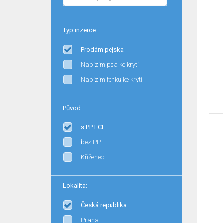
Typ inzerce:
Prodám pejska
Nabízím psa ke krytí
Nabízím fenku ke krytí
Původ:
s PP FCI
bez PP
Kříženec
Lokalita:
Česká republika
Praha