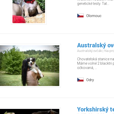
genetické testy. Tat...
Olomouc
Australský ov
Australský ovčák
Na pr
Chovatelská stanice na
Máme volné 2 blacktri 
očkovaná, ...
Odry
Yorkshirský t