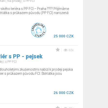
d tan
Na prodej
s PP FCI
rského teriéra s PP FCI – Praha ???? Přijímáme
těňátka s průkazem původu (PP FCI) narozená
25 000 CZK
65x
iér s PP - pejsek
dej
s PP FCI
dlouholetými zkušenostmi nabízí k prodeji pejska
ier s průkazem původu FCI. Štěňátka jsou
26 000 CZK