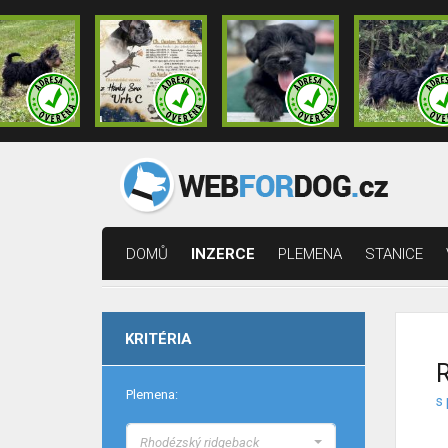
DOMŮ
INZERCE
PLEMENA
STANICE
KRITÉRIA
R
Plemena:
s
Rhodézský ridgeback