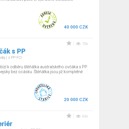
40 000 CZK
70x
čák s PP
odej
s PP FCI
bízí k odběru štěňátka australského ovčáka s PP.
pejsky bez ocásku. Štěňátka jsou již kompletně
20 000 CZK
65x
eriér