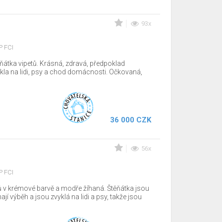
93x
P FCI
átka vipetů. Krásná, zdravá, předpoklad
ykla na lidi, psy a chod domácnosti. Očkovaná,
36 000 CZK
56x
P FCI
ů v krémové barvě a modře žíhaná. Štěňátka jsou
jí výběh a jsou zvyklá na lidi a psy, takže jsou