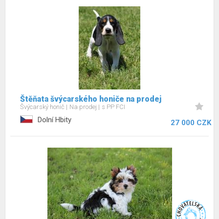
Štěňata švýcarského honiče na prodej
Švýcarský honič
Na prodej
s PP FCI
Dolní Hbity
27 000 CZK