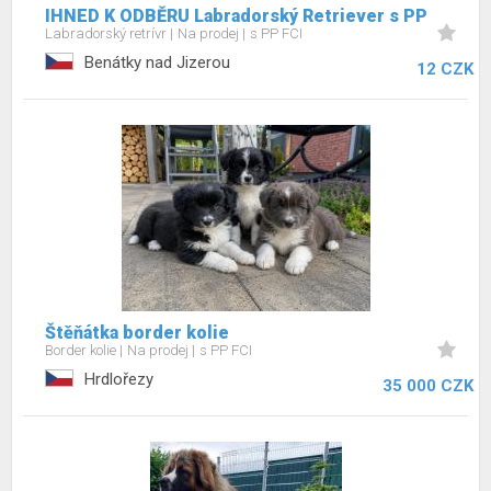
IHNED K ODBĚRU Labradorský Retriever s PP
Labradorský retrívr
Na prodej
s PP FCI
Benátky nad Jizerou
12 CZK
Štěňátka border kolie
Border kolie
Na prodej
s PP FCI
Hrdlořezy
35 000 CZK