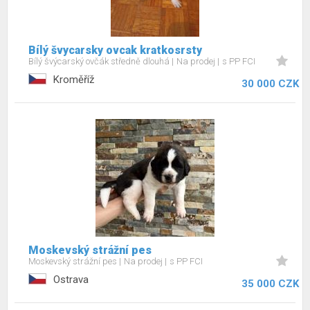
Bílý švycarsky ovcak kratkosrsty
Bílý švýcarský ovčák středně dlouhá
Na prodej
s PP FCI
Kroměříž
30 000 CZK
Moskevský strážní pes
Moskevský strážní pes
Na prodej
s PP FCI
Ostrava
35 000 CZK