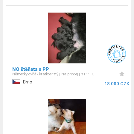
NO štěňata s PP
Německý ovčák krátkosrstý
Na prodej
s PP FCI
Brno
18 000 CZK