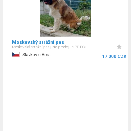
Moskevský strážní pes
Moskevský strážní pes
Na prodej
s PP FCI
Slavkov u Brna
17 000 CZK