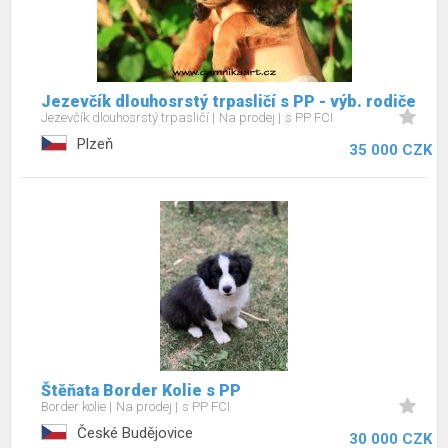
Jezevčík dlouhosrstý trpasličí s PP - výb. rodiče
Jezevčík dlouhosrstý trpasličí
Na prodej
s PP FCI
Plzeň
35 000 CZK
Štěňata Border Kolie s PP
Border kolie
Na prodej
s PP FCI
České Budějovice
30 000 CZK