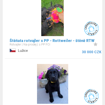
Štěňata rotvajler s PP - Rottweiler - štěně RTW
Rotvajler
Na prodej
s PP FCI
Lužice
30 000 CZK