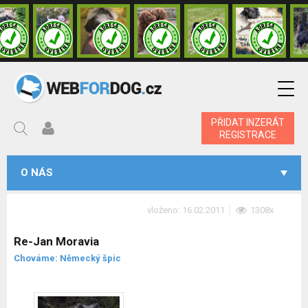
PŘIDAT INZERÁT
REGISTRACE
O NÁS
vloženo: 16.02.2011
1308x
Re-Jan Moravia
Chováme: Německý špic