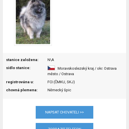
stanice založena:
N\A
sídlo stanice:
Moravskoslezský kraj / okr. Ostrava
město / Ostrava
registrována u:
FCI (ČMKU, SKJ)
chovná plemena:
Německý špic
NAPSAT CHOVATELI >>