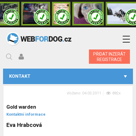
PŘIDAT INZERÁT
REGISTRACE
KONTAKT
vloženo: 04.03.2011
882x
Gold warden
Kontaktní informace
Eva Hrabcová