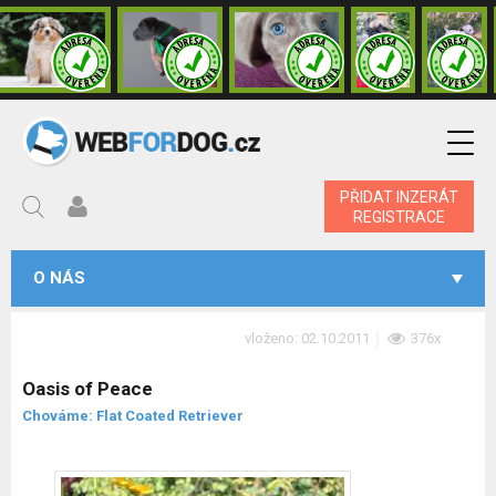
PŘIDAT INZERÁT
REGISTRACE
O NÁS
vloženo: 02.10.2011
376x
Oasis of Peace
Chováme: Flat Coated Retriever