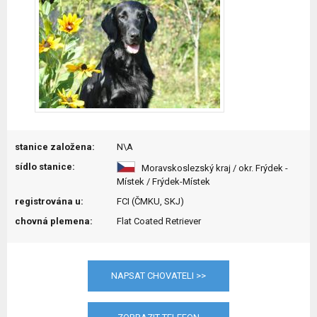
stanice založena:
N\A
sídlo stanice:
Moravskoslezský kraj / okr. Frýdek -
Místek / Frýdek-Místek
registrována u:
FCI (ČMKU, SKJ)
chovná plemena:
Flat Coated Retriever
NAPSAT CHOVATELI >>