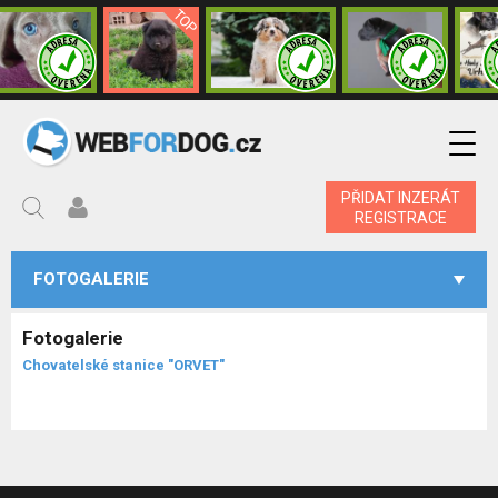
PŘIDAT INZERÁT
REGISTRACE
FOTOGALERIE
Fotogalerie
Chovatelské stanice "ORVET"