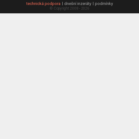
technická podpora
dnešní inzeráty
podmínky
© Copyright 2008 - 2026