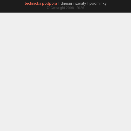
technická podpora
dnešní inzeráty
podmínky
© Copyright 2008 - 2026