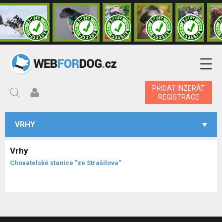
PŘIDAT INZERÁT
REGISTRACE
VRHY
Vrhy
Chovatelské stanice "ze Strašilova"