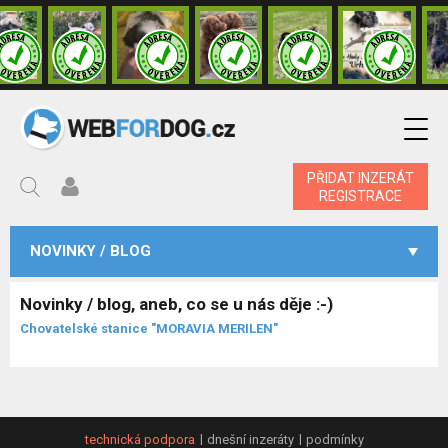
PŘIDAT INZERÁT
REGISTRACE
NOVINKY / BLOG
Novinky / blog, aneb, co se u nás děje :-)
Chovatelské stanice "MORAVIA MERILEN"
technická podpora
dnešní inzeráty
podmínky