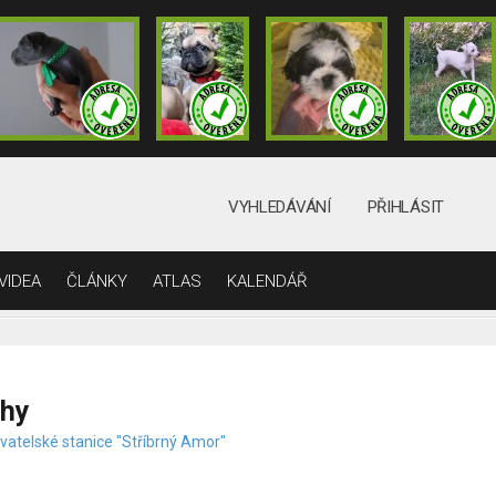
VYHLEDÁVÁNÍ
PŘIHLÁSIT
VIDEA
ČLÁNKY
ATLAS
KALENDÁŘ
rhy
vatelské stanice "Stříbrný Amor"