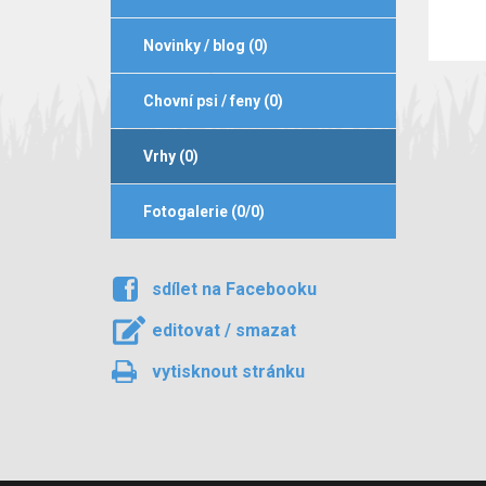
Novinky / blog (0)
Chovní psi / feny (0)
Vrhy (0)
Fotogalerie (0/0)
sdílet na Facebooku
editovat / smazat
vytisknout stránku