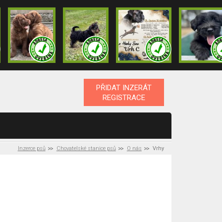
PŘIDAT INZERÁT
REGISTRACE
Inzerce psů
Chovatelské stanice psů
O nás
Vrhy