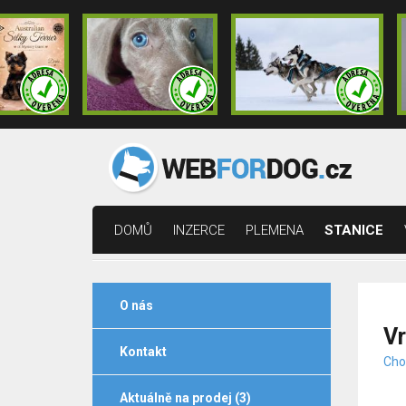
DOMŮ
INZERCE
PLEMENA
STANICE
O nás
V
Kontakt
Cho
Aktuálně na prodej (3)